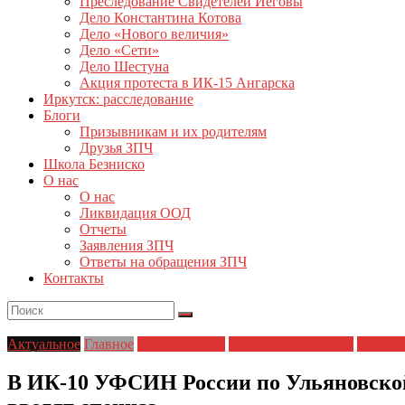
Преследование Свидетелей Иеговы
Дело Константина Котова
Дело «Нового величия»
Дело «Сети»
Дело Шестуна
Акция протеста в ИК-15 Ангарска
Иркутск: расследование
Блоги
Призывникам и их родителям
Друзья ЗПЧ
Школа Безниско
О нас
О нас
Ликвидация ООД
Отчеты
Заявления ЗПЧ
Ответы на обращения ЗПЧ
Контакты
Актуальное
Главное
Главные темы
Права заключенных
Права 
В ИК-10 УФСИН России по Ульяновской