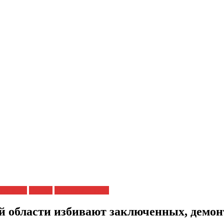
человека
Пытки
Трудовые права
 области избивают заключенных, демо