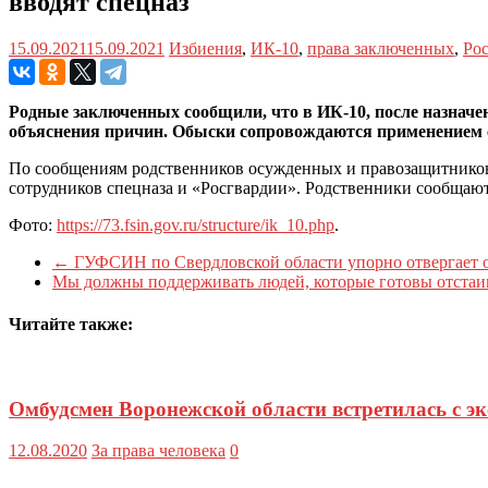
вводят спецназ
15.09.2021
15.09.2021
Избиения
,
ИК-10
,
права заключенных
,
Ро
Родные заключенных сообщили, что в ИК-10, после назначе
объяснения причин. Обыски сопровождаются применением 
По сообщениям родственников осужденных и правозащитников,
сотрудников спецназа и «Росгвардии». Родственники сообщают
Фото:
https://73.fsin.gov.ru/structure/ik_10.php
.
←
ГУФСИН по Свердловской области упорно отвергает
Мы должны поддерживать людей, которые готовы отстаи
Читайте также:
Омбудсмен Воронежской области встретилась с э
12.08.2020
За права человека
0