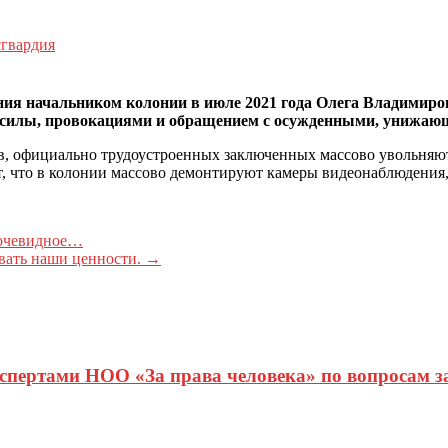
сгвардия
ния начальником колонии в июле 2021 года Олега Владимиро
силы, провокациями и обращением с осужденными, унижающ
 официально трудоустроенных заключенных массово увольняют. 
, что в колонии массово демонтируют камеры видеонаблюдения,
 очевидное…
вать наши ценности.
→
кспертами НОО «За права человека» по вопросам 