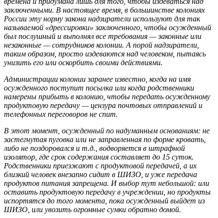
времена и придумана лишь для того, чтобы издеваться над
заключенными. В настоящее время, в большинстве колониях
России эту норму закона надзиратели используют для так
называемой «дрессировки» заключенного, чтобы осужденный
был послушный и выполнял все требования — законные или
незаконные — сотрудников колонии. А порой надзиратели,
таким образом, просто издеваются над человеком, пытаясь
унизить его или оскорбить своими действиями.
Администрации колонии заранее известно, когда на имя
осужденного поступит посылка или когда родственники
намерены прибыть в колонию, чтобы передать осужденному
продуктовую передачу — цензура почтовых отправлений и
телефонных переговоров не спит.
В этот момент, осужденный по надуманным основаниям: не
застегнутая пуговка или не заправленная по форме кровать,
либо не поздоровался и т.д., водворяется в штрафной
изолятор, где срок содержания составляет до 15 суток.
Родственники приезжают с продуктовой передачей, а их
близкий человек внезапно сидит в ШИЗО, и уже передача
продуктов питания запрещена. И выбор тут небольшой: или
оставить продуктовую передачу в учреждении, но продукты
испортятся до того момента, пока осужденный выйдет из
ШИЗО, или увозить огромные сумки обратно домой.