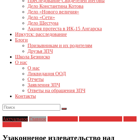
Преследование Свидетелей Иеговы
Дело Константина Котова
Дело «Нового величия»
Дело «Сети»
Дело Шестуна
Акция протеста в ИК-15 Ангарска
Иркутск: расследование
Блоги
Призывникам и их родителям
Друзья ЗПЧ
Школа Безниско
О нас
О нас
Ликвидация ООД
Отчеты
Заявления ЗПЧ
Ответы на обращения ЗПЧ
Контакты
Актуальное
Главное
Главные темы
Права заключенных
Права
человека
Узаконненое издевательство над