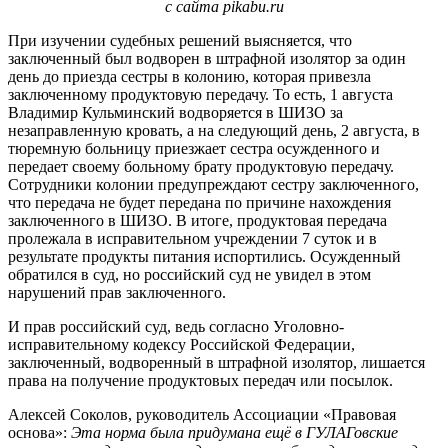
с сайта pikabu.ru
При изучении судебных решений выясняется, что
заключенный был водворен в штрафной изолятор за один
день до приезда сестры в колонию, которая привезла
заключенному продуктовую передачу. То есть, 1 августа
Владимир Кульминский водворяется в ШИЗО за
незаправленную кровать, а на следующий день, 2 августа, в
тюремную больницу приезжает сестра осужденного и
передает своему больному брату продуктовую передачу.
Сотрудники колонии предупреждают сестру заключенного,
что передача не будет передана по причине нахождения
заключенного в ШИЗО. В итоге, продуктовая передача
пролежала в исправительном учреждении 7 суток и в
результате продукты питания испортились. Осужденный
обратился в суд, но российский суд не увидел в этом
нарушений прав заключенного.
И прав российский суд, ведь согласно Уголовно-
исправительному кодексу Российской Федерации,
заключенный, водворенный в штрафной изолятор, лишается
права на получение продуктовых передач или посылок.
Алексей Соколов, руководитель Ассоциации «Правовая
основа»:
Эта норма была придумана ещё в ГУЛАГовские