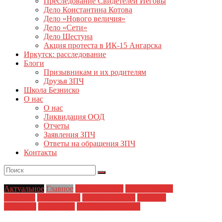
Преследование Свидетелей Иеговы
Дело Константина Котова
Дело «Нового величия»
Дело «Сети»
Дело Шестуна
Акция протеста в ИК-15 Ангарска
Иркутск: расследование
Блоги
Призывникам и их родителям
Друзья ЗПЧ
Школа Безниско
О нас
О нас
Ликвидация ООД
Отчеты
Заявления ЗПЧ
Ответы на обращения ЗПЧ
Контакты
Актуальное
Главное
Главные темы
Дело "Нового
величия"
Новости дня
Права человека
Свобода
собраний
Статья 282
ФСБ против детей