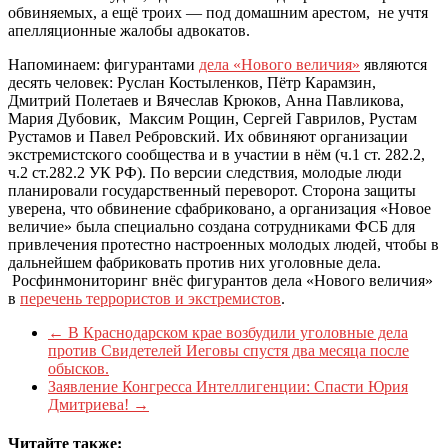
обвиняемых, а ещё троих — под домашним арестом, не учтя
апелляционные жалобы адвокатов.
Напоминаем: фигурантами
дела «Нового величия»
являются
десять человек: Руслан Костыленков, Пётр Карамзин,
Дмитрий Полетаев и Вячеслав Крюков, Анна Павликова,
Мария Дубовик, Максим Рощин, Сергей Гаврилов, Рустам
Рустамов и Павел Ребровский. Их обвиняют организации
экстремистского сообщества и в участии в нём (ч.1 ст. 282.2,
ч.2 ст.282.2 УК РФ). По версии следствия, молодые люди
планировали государственный переворот. Сторона защиты
уверена, что обвинение сфабриковано, а организация «Новое
величие» была специально создана сотрудниками ФСБ для
привлечения протестно настроенных молодых людей, чтобы в
дальнейшем фабриковать против них уголовные дела.
Росфинмониторинг внёс фигурантов дела «Нового величия»
в
перечень террористов и экстремистов
.
←
В Краснодарском крае возбудили уголовные дела
против Свидетелей Иеговы спустя два месяца после
обысков.
Заявление Конгресса Интеллигенции: Спасти Юрия
Дмитриева!
→
Читайте также: