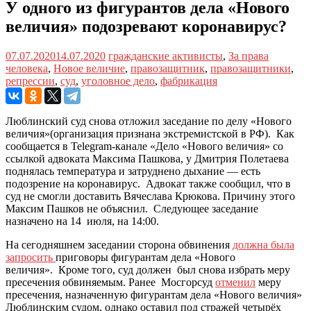
У одного из фигурантов дела «Нового
величия» подозревают коронавирус?
07.07.2020
14.07.2020
гражданские активисты
,
За права
человека
,
Новое величие
,
правозащитник
,
правозащитники
,
репрессии
,
суд
,
уголовное дело
,
фабрикация
Люблинский суд снова отложил заседание по делу «Нового
величия»(организация признана экстремистской в РФ). Как
сообщается в Telegram-канале «Дело «Нового величия» со
ссылкой адвоката Максима Пашкова, у Дмитрия Полетаева
поднялась температура и затруднено дыхание — есть
подозрение на коронавирус. Адвокат также сообщил, что в
суд не смогли доставить Вячеслава Крюкова. Причину этого
Максим Пашков не объяснил. Следующее заседание
назначено на 14 июля, на 14:00.
На сегодняшнем заседании сторона обвинения
должна была
запросить
приговоры фигурантам дела «Нового
величия». Кроме того, суд должен был снова избрать меру
пресечения обвиняемым. Ранее Мосгорсуд
отменил
меру
пресечения, назначенную фигурантам дела «Нового величия»
Люблинским судом, однако оставил под стражей четырёх