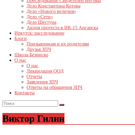
Преследование Свидетелей Иеговы
Дело Константина Котова
Дело «Нового величия»
Дело «Сети»
Дело Шестуна
Акция протеста в ИК-15 Ангарска
Иркутск: расследование
Блоги
Призывникам и их родителям
Друзья ЗПЧ
Школа Безниско
О нас
О нас
Ликвидация ООД
Отчеты
Заявления ЗПЧ
Ответы на обращения ЗПЧ
Контакты
Виктор Гилин