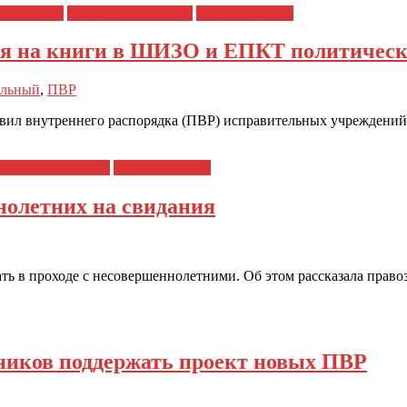
репрессии
Права заключенных
Права человека
ия на книги в ШИЗО и ЕПКТ политическ
альный
,
ПВР
ил внутреннего распорядка (ПВР) исправительных учреждений,
ава заключенных
Права человека
нолетних на свидания
ать в проходе с несовершеннолетними. Об этом рассказала прав
ников поддержать проект новых ПВР