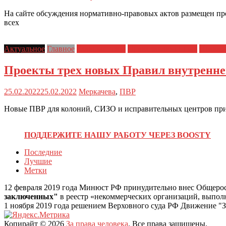
На сайте обсуждения нормативно-правовых актов размещен пр
всех
Актуальное
Главное
Главные темы
Права заключенных
Права 
Проекты трех новых Правил внутренне
25.02.2022
25.02.2022
Меркачева
,
ПВР
Новые ПВР для колоний, СИЗО и исправительных центров приз
ПОДДЕРЖИТЕ НАШУ РАБОТУ ЧЕРЕЗ BOOSTY
Последние
Лучшие
Метки
12 февраля 2019 года Минюст РФ принудительно внес Общеро
заключенных"
в реестр «некоммерческих организаций, выпо
1 ноября 2019 года решением Верховного суда РФ Движение "З
Копирайт © 2026
За права человека
. Все права защищены.