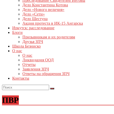
Преследование Свидетелей Иеговы
Дело Константина Котова
Дело «Нового величия»
Дело «Сети»
Дело Шестуна
Акция протеста в ИК-15 Ангарска
Иркутск: расследование
Блоги
Призывникам и их родителям
Друзья ЗПЧ
Школа Безниско
О нас
О нас
Ликвидация ООД
Отчеты
Заявления ЗПЧ
Ответы на обращения ЗПЧ
Контакты
ПВР