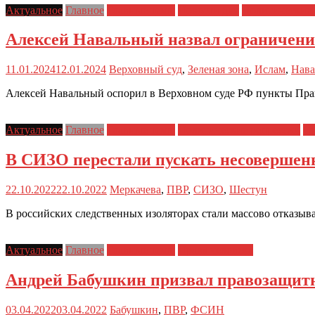
Актуальное
Главное
Главные темы
Новости дня
Политические 
Алексей Навальный назвал ограничен
11.01.2024
12.01.2024
Верховный суд
,
Зеленая зона
,
Ислам
,
Нав
Алексей Навальный оспорил в Верховном суде РФ пункты Прав
Актуальное
Главное
Главные темы
Политические репрессии
Пр
В СИЗО перестали пускать несовершен
22.10.2022
22.10.2022
Меркачева
,
ПВР
,
СИЗО
,
Шестун
В российских следственных изоляторах стали массово отказыв
Актуальное
Главное
Главные темы
Права человека
Андрей Бабушкин призвал правозащит
03.04.2022
03.04.2022
Бабушкин
,
ПВР
,
ФСИН