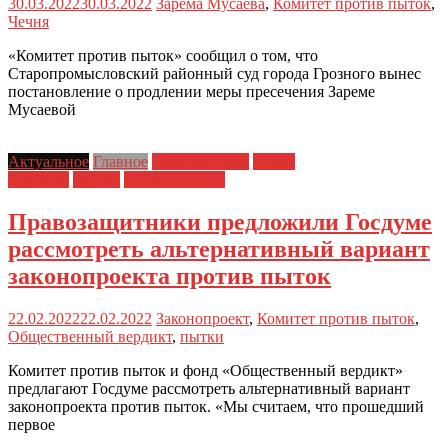
30.03.2022
30.03.2022
Зарема Мусаева
,
Комитет против пыток
,
Чечня
«Комитет против пыток» сообщил о том, что
Старопромысловский районный суд города Грозного вынес
постановление о продлении меры пресечения Зареме
Мусаевой
Актуальное
Главное
Главные темы
Права
человека
Пытки
Пытки на зоне
Правозащитники предложили Госдуме
рассмотреть альтернативный вариант
законопроекта против пыток
22.02.2022
22.02.2022
Законопроект
,
Комитет против пыток
,
Общественный вердикт
,
пытки
Комитет против пыток и фонд «Общественный вердикт»
предлагают Госдуме рассмотреть альтернативный вариант
законопроекта против пыток. «Мы считаем, что прошедший
первое