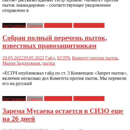
пыток ликвидирован – соответствующее уведомление
отправлено в
Актуальное
Главное
Главные темы
Права человека
Собран полный перечень пыток,
известных правозащитникам
29.05.2022
29.05.2022
Гайд
,
ЕСПЧ
,
Комитет против пыток
,
Мария Задорожная
,
пытки
«ЕСПЧ опубликовал гайд по ст. 3 Конвенции «Запрет пыток»,
включив несколько дел Комитета против пыток. Мы перевели
его на русский
Актуальное
Главное
Главные темы
Права человека
Зарема Мусаева остается в СИЗО еще
на 26 дней