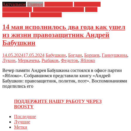
Актуальное
Главное
Главные темы
Материалы и
Расследования
Политические репрессии
Права
заключенных
Права человека
14 мая исполнилось два года как ушел
из жизни правозащитник Андрей
Бабушкин
14.05.2024
17.05.2024
Бабушкин
,
Богдан
,
Борщев
,
Ганнушкина
,
Лукин
,
Меркачева
,
Рыбаков
,
Федотов
,
Яблоко
Вечер памяти Андрея Бабушкина состоялся в офисе партии
«Яблоко». Собравшимся представили книгу «Андрей
Бабушкин: правозащитник, политик, поэт». Воспоминаниями
поделились его
ПОДДЕРЖИТЕ НАШУ РАБОТУ ЧЕРЕЗ
BOOSTY
Последние
Лучшие
Метки