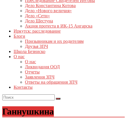
Преследование Свидетелей Иеговы
Дело Константина Котова
Дело «Нового величия»
Дело «Сети»
Дело Шестуна
Акция протеста в ИК-15 Ангарска
Иркутск: расследование
Блоги
Призывникам и их родителям
Друзья ЗПЧ
Школа Безниско
О нас
О нас
Ликвидация ООД
Отчеты
Заявления ЗПЧ
Ответы на обращения ЗПЧ
Контакты
Ганнушкина