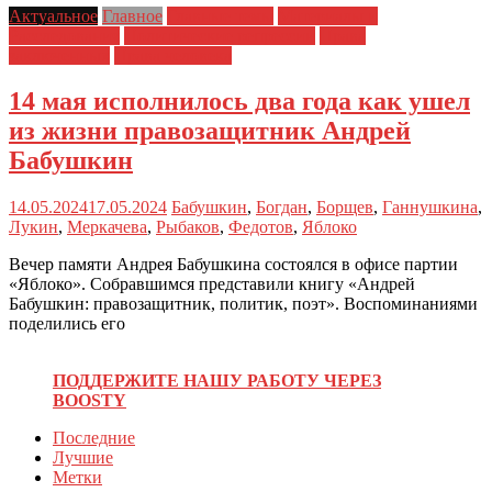
Актуальное
Главное
Главные темы
Материалы и
Расследования
Политические репрессии
Права
заключенных
Права человека
14 мая исполнилось два года как ушел
из жизни правозащитник Андрей
Бабушкин
14.05.2024
17.05.2024
Бабушкин
,
Богдан
,
Борщев
,
Ганнушкина
,
Лукин
,
Меркачева
,
Рыбаков
,
Федотов
,
Яблоко
Вечер памяти Андрея Бабушкина состоялся в офисе партии
«Яблоко». Собравшимся представили книгу «Андрей
Бабушкин: правозащитник, политик, поэт». Воспоминаниями
поделились его
ПОДДЕРЖИТЕ НАШУ РАБОТУ ЧЕРЕЗ
BOOSTY
Последние
Лучшие
Метки