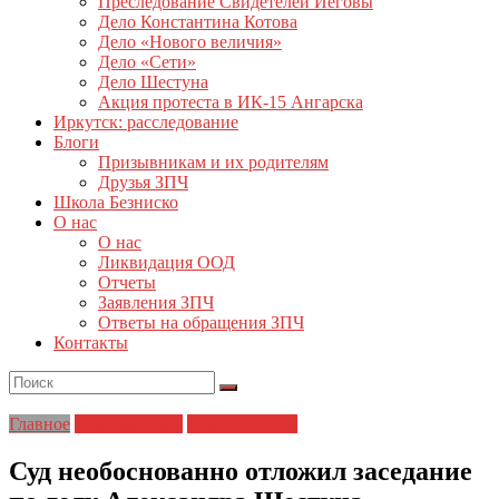
Преследование Свидетелей Иеговы
Дело Константина Котова
Дело «Нового величия»
Дело «Сети»
Дело Шестуна
Акция протеста в ИК-15 Ангарска
Иркутск: расследование
Блоги
Призывникам и их родителям
Друзья ЗПЧ
Школа Безниско
О нас
О нас
Ликвидация ООД
Отчеты
Заявления ЗПЧ
Ответы на обращения ЗПЧ
Контакты
Главное
Главные темы
Дело Шестуна
Суд необоснованно отложил заседание