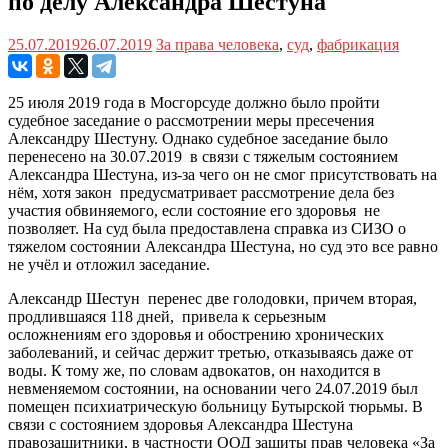
по делу Александра Шестуна
25.07.2019
26.07.2019
За права человека
,
суд
,
фабрикация
25 июля 2019 года в Мосгорсуде должно было пройти
судебное заседание о рассмотрении меры пресечения
Александру Шестуну. Однако судебное заседание было
перенесено на 30.07.2019 в связи с тяжелым состоянием
Александра Шестуна, из-за чего он не смог присутствовать на
нём, хотя закон предусматривает рассмотрение дела без
участия обвиняемого, если состояние его здоровья не
позволяет. На суд была предоставлена справка из СИЗО о
тяжелом состоянии Александра Шестуна, но суд это все равно
не учёл и отложил заседание.
Александр Шестун перенес две голодовки, причем вторая,
продлившаяся 118 дней, привела к серьезным
осложнениям его здоровья и обострению хронических
заболеваний, и сейчас держит третью, отказываясь даже от
воды. К тому же, по словам адвокатов, он находится в
невменяемом состоянии, на основании чего 24.07.2019 был
помещен психиатрическую больницу Бутырской тюрьмы. В
связи с состоянием здоровья Александра Шестуна
правозащитники, в частности ООД защиты прав человека «За