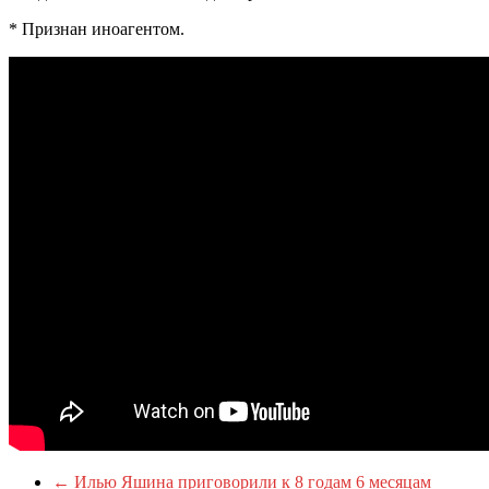
* Признан иноагентом.
←
Илью Яшина приговорили к 8 годам 6 месяцам