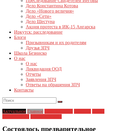
Преследование Свидетелей Иеговы
Дело Константина Котова
Дело «Нового величия»
Дело «Сети»
Дело Шестуна
Акция протеста в ИК-15 Ангарска
Иркутск: расследование
Блоги
Призывникам и их родителям
Друзья ЗПЧ
Школа Безниско
О нас
О нас
Ликвидация ООД
Отчеты
Заявления ЗПЧ
Ответы на обращения ЗПЧ
Контакты
Актуальное
Главное
Главные темы
Иркутск
Права
заключенных
Права человека
Состоялось предварительное