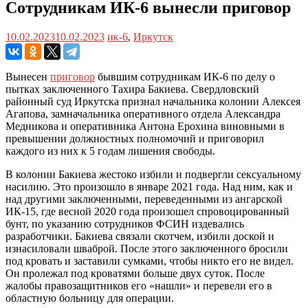
Сотрудникам ИК-6 вынесли приговор
10.02.2023
10.02.2023
ик-6
,
Иркутск
Вынесен
приговор
бывшим сотрудникам ИК-6 по делу о
пытках заключенного Тахира Бакиева. Свердловский
районный суд Иркутска признал начальника колонии Алексея
Агапова, замначальника оперативного отдела Александра
Медникова и оперативника Антона Ерохина виновными в
превышении должностных полномочий и приговорил
каждого из них к 5 годам лишения свободы.
В колонии Бакиева жестоко избили и подвергли сексуальному
насилию. Это произошло в январе 2021 года. Над ним, как и
над другими заключенными, переведенными из ангарской
ИК-15, где весной 2020 года произошел спровоцированный
бунт, по указанию сотрудников ФСИН издевались
разработчики. Бакиева связали скотчем, избили доской и
изнасиловали шваброй. После этого заключенного бросили
под кровать и заставили сумками, чтобы никто его не видел.
Он пролежал под кроватями больше двух суток. После
жалобы правозащитников его «нашли» и перевели его в
областную больницу для операции.