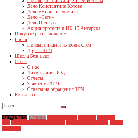
Преследование Свидетелей Иеговы
Дело Константина Котова
Дело «Нового величия»
Дело «Сети»
Дело Шестуна
Акция протеста в ИК-15 Ангарска
Иркутск: расследование
Блоги
Призывникам и их родителям
Друзья ЗПЧ
Школа Безниско
О нас
О нас
Ликвидация ООД
Отчеты
Заявления ЗПЧ
Ответы на обращения ЗПЧ
Контакты
Актуальное
Главное
Главные темы
Иркутск
Новости
дня
Политические репрессии
Права заключенных
Права
человека