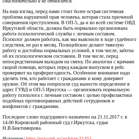
снисходительно и не относится.
На наш взгляд, перед нами стоит более острая системная
проблема нарушений прав человека, которая стала причиной
совершения преступления. В ОП-5, да и во всей системе ОВД
Иркутской области, должна быть нормально организована
работа психологической службы с личным составом.
Психолог должен работать, как мы выяснили в ходе судебного
следствия, не раз в месяц. Полицейские делают тяжелую
работу и достойны нормальных условий, в том числе, заботы
об их психологическом состоянии. В том числе, перед
непосредственным выходом на смену. По аналогии с врачами
скорой помощи, которых перед каждым выпуском в рейс
проверяют на профпригодность. Особенное внимание надо
уделять тем, кто работает с гражданами и кому доверяют
оружие. Об этом мы попросили суд вынести определение в
адрес ГУВД и ОП-5 Иркутска — организовать нормальную
работу психолога с личным составом с целью профилактики
подобных противоправных действий сотрудников и
конфликтов с гражданами.
Последнее слово подсудимого назначено на 21.11.2017 г. в
14.00 Кировский районный суд г.Иркутска, судья
Н.В.Биктимирова.
Источник:
https://pravoirk.ru/archives/11451