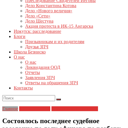
Преследование Свидетелей Иеговы
Дело Константина Котова
Дело «Нового величия»
Дело «Сети»
Дело Шестуна
Акция протеста в ИК-15 Ангарска
Иркутск: расследование
Блоги
Призывникам и их родителям
Друзья ЗПЧ
Школа Безниско
О нас
О нас
Ликвидация ООД
Отчеты
Заявления ЗПЧ
Ответы на обращения ЗПЧ
Контакты
Главное
ЗПЧ в регионах
Полицейский произвол
Состоялось последнее судебное