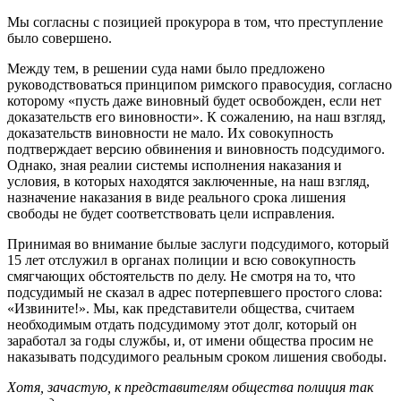
Мы согласны с позицией прокурора в том, что преступление
было совершено.
Между тем, в решении суда нами было предложено
руководствоваться принципом римского правосудия, согласно
которому «пусть даже виновный будет освобожден, если нет
доказательств его виновности». К сожалению, на наш взгляд,
доказательств виновности не мало. Их совокупность
подтверждает версию обвинения и виновность подсудимого.
Однако, зная реалии системы исполнения наказания и
условия, в которых находятся заключенные, на наш взгляд,
назначение наказания в виде реального срока лишения
свободы не будет соответствовать цели исправления.
Принимая во внимание былые заслуги подсудимого, который
15 лет отслужил в органах полиции и всю совокупность
смягчающих обстоятельств по делу. Не смотря на то, что
подсудимый не сказал в адрес потерпевшего простого слова:
«Извините!». Мы, как представители общества, считаем
необходимым отдать подсудимому этот долг, который он
заработал за годы службы, и, от имени общества просим не
наказывать подсудимого реальным сроком лишения свободы.
Хотя, зачастую, к представителям общества полиция так