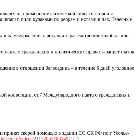
жаловался на применение физической силы со стороны
на шпагат, били кулаками по ребрам и ногами в пах. Телесные
ытках, уведомления о результате рассмотрения жалобы либо
о пакта о гражданских и политических правах – запрет пыток
ащение в отношении Загвоздина – в течение 6 дней уголовное
кой конвенции, ст.7 Международного пакта о гражданских и
н принят скорой помощью в здании СО СК РФ по г Усолье-
glushenko/videos/2117705518314911/
).