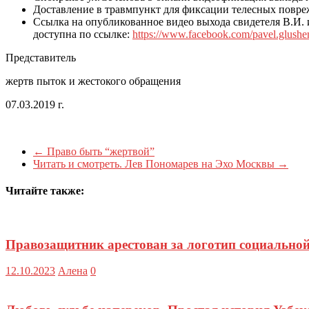
Доставление в травмпункт для фиксации телесных повре
Ссылка на опубликованное видео выхода свидетеля В.И. и
доступна по ссылке:
https://www.facebook.com/pavel.glush
Представитель
жертв пыток и жестокого обращения
07.03.2019 г.
←
Право быть “жертвой”
Читать и смотреть. Лев Пономарев на Эхо Москвы
→
Читайте также:
Правозащитник арестован за логотип социальной
12.10.2023
Алена
0