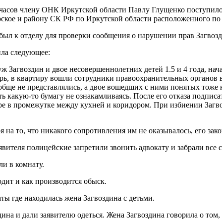
15 часов члену ОНК Иркутской области Павлу Глущенко поступил
рское и району СК РФ по Иркутской области расположенного по 
ыл к отделу для проверки сообщения о нарушении прав Загвозд
ила следующее:
 муж Загвоздин и двое несовершеннолетних детей 1.5 и 4 года, на
ерь, в квартиру вошли сотрудники правоохранительных органов в
вообще не представлялись, а двое вошедших с ними понятых тоже
ть какую-то бумагу не ознакамливаясь. После его отказа подпис
оре в промежутке между кухней и коридором. При избиении Загво
я на то, что никакого сопротивления им не оказывалось, его зак
вителя полицейские запретили звонить адвокату и забрали все 
ли в комнату.
дит и как производится обыск.
аты где находилась жена Загвоздина с детьми.
ина и дали заявителю одеться. Жена Загвоздина говорила о том,