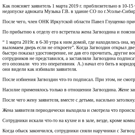
Как поясняет заявитель 1 марта 2019 г. приблизительно в 10-
недопуске адвоката Музыка Г.В. в здание СО по г.Усолье-Сиби
После чего, член ОНК Иркутской области Павел Глущенко приб
По прибытию к отделу его встретила жена Загвоздина и поясн
“ 1 марта 2019г. в 6-30 утра к ним домой, где находились она,
выломаем дверь если не откроете”. Когда Загвоздин открыл дв
быстро показал удостоверение, не дав его прочитать, другие 
сотрудников не представился, а заставляли Загвоздина подписа
его опознали что это оперативник А.) начал его бить в корид
они видели как избивали заявителя.
После избиения Загвоздин что-то подписал. При этом, не смотр
Насилие применялось только в отношении Загвоздина. Жене зая
После чего жену заявителя, вместе с детьми, насильно затолкну
Жена заявителя периодически выходила и смотрела что происхо
Сотрудники искали что-то на кухне и в зале, везде, кроме комн
Когда обыск закончился, сотрудники сняли наручники с Загвозд