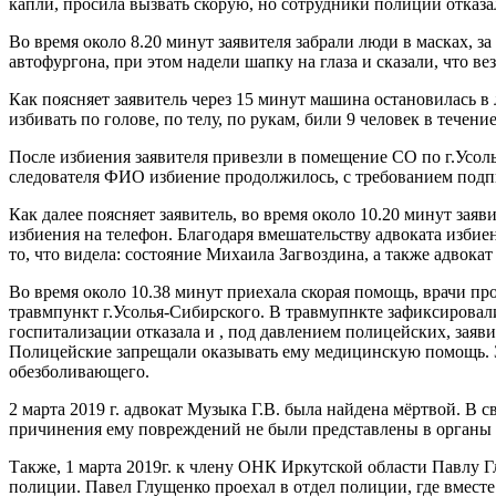
капли, просила вызвать скорую, но сотрудники полиции отказа
Во время около 8.20 минут заявителя забрали люди в масках, 
автофургона, при этом надели шапку на глаза и сказали, что ве
Как поясняет заявитель через 15 минут машина остановилась в 
избивать по голове, по телу, по рукам, били 9 человек в течени
После избиения заявителя привезли в помещение СО по г.Усол
следователя ФИО избиение продолжилось, с требованием подпис
Как далее поясняет заявитель, во время около 10.20 минут зая
избиения на телефон. Благодаря вмешательству адвоката избие
то, что видела: состояние Михаила Загвоздина, а также адвока
Во время около 10.38 минут приехала скорая помощь, врачи пр
травмпункт г.Усолья-Сибирского. В травмупнкте зафиксировал
госпитализации отказала и , под давлением полицейских, заяв
Полицейские запрещали оказывать ему медицинскую помощь. За
обезболивающего.
2 марта 2019 г. адвокат Музыка Г.В. была найдена мёртвой. В 
причинения ему повреждений не были представлены в органы в
Также, 1 марта 2019г. к члену ОНК Иркутской области Павлу Гл
полиции. Павел Глущенко проехал в отдел полиции, где вместе