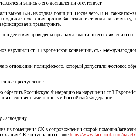
тавлялся и запись о его доставлении отсутствует.
овали выход В.И. из отдела полиции. После чего, В.И. также по
он подписал показания против Загвоздина: ставили на растяжку, 
 зафиксировал в травмпункте.
менно действия проведены органами власти по его заявлению о п
ов нарушили ст. 3 Европейской конвенции, ст.7 Международног
ела в отношении полицейского, который допустили жестокое обр
шенное преступление.
ью обратить Российскую Федерацию на нарушения ст.3 Европейс
ения следственными органами Российской Федерации.
у Загвоздину
ина из помещения СК в сопровождении скорой помощи(Загвозди
из здания СК доступна по ссылке
https://www.facebook.com/pavel.