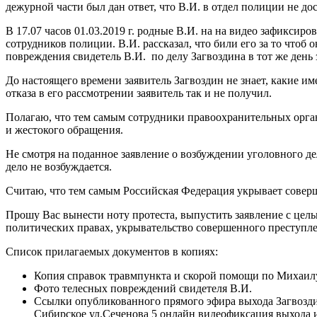
дежурной части был дан ответ, что В.И. в отдел полиции не дос
В 17.07 часов 01.03.2019 г. родные В.И. на на видео зафиксир
сотрудников полиции. В.И. рассказал, что били его за то чтоб 
повреждения свидетель В.И. по делу Загвоздина в тот же день
До настоящего времени заявитель Загвоздин не знает, какие и
отказа в его рассмотрении заявитель так и не получил.
Полагаю, что тем самым сотрудники правоохранительных орган
и жестокого обращения.
Не смотря на поданное заявление о возбуждении уголовного д
дело не возбуждается.
Считаю, что тем самым Российская Федерация укрывает совер
Прошу Вас вынести ноту протеста, выпустить заявление с цел
политических правах, укрывательство совершенного преступл
Список прилагаемых документов в копиях:
Копия справок травмпункта и скорой помощи по Михаил
Фото телесных повреждений свидетеля В.И.
Ссылки опубликованного прямого эфира выхода Загвозд
Сибирское ул.Сеченова 5 онлайн видеофиксация выхода 