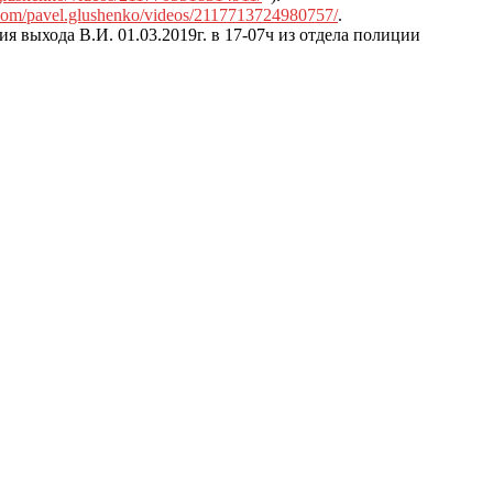
com/pavel.glushenko/videos/2117713724980757/
.
я выхода В.И. 01.03.2019г. в 17-07ч из отдела полиции