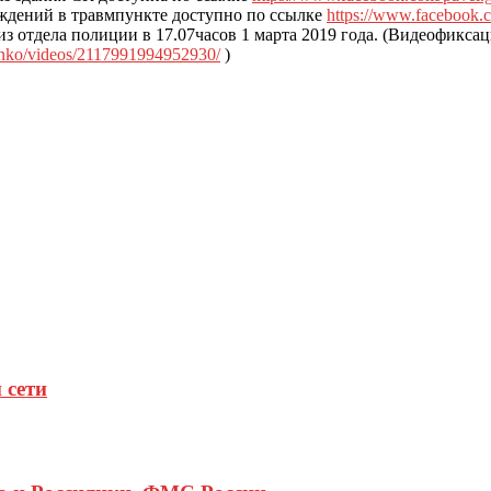
ждений в травмпункте доступно по ссылке
https://www.facebook.
з отдела полиции в 17.07часов 1 марта 2019 года. (Видеофиксаци
enko/videos/2117991994952930/
)
 сети