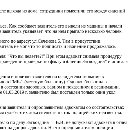
осле выхода из дома, сотрудники поместили его между сидений
вьев. Как сообщает заявитель его вывели из машины и начали
же заявитель указывает, что на нем прыгало несколько человек
ого по адресу: ул.Сеченова 5. Там в присутствии
витель не мог что-то подписать и избиение продолжалось.
чала: “Что вы делаете?!” При этом адвокат снимала процедуру
 проведении проверки по факту избиения Загвоздина” и описала
ения и повезли заявителя на освидетельствование в
цию в ГМБ-1 (местную больницу). Однако больница в
я в состоянии здоровью, равном к показаниям к реанимации.
01.03.2019 г. заявителю был поставлен только один укол
ния заявителя и опрос заявителя адвокатом об обстоятельствах
 судьба этих доказательств пыток полицейских неизвестна.
телю по делу Загвоздина — В.И. не допускают адвоката в отдел
ают на допрос адвоката. На что представителем полиции