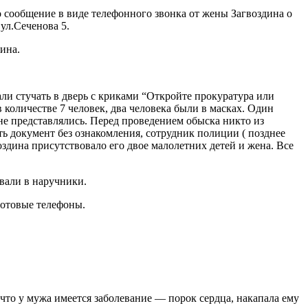
о сообщение в виде телефонного звонка от жены Загвоздина о
ул.Сеченова 5.
ина.
чали стучать в дверь с криками “Откройте прокуратура или
 количестве 7 человек, два человека были в масках. Один
 не представлялись. Перед проведением обыска никто из
ать документ без ознакомления, сотрудник полиции ( позднее
здина присутствовало его двое малолетних детей и жена. Все
овали в наручники.
сотовые телефоны.
 что у мужа имеется заболевание — порок сердца, накапала ему