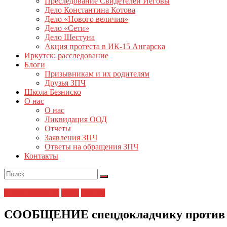
Преследование Свидетелей Иеговы
Дело Константина Котова
Дело «Нового величия»
Дело «Сети»
Дело Шестуна
Акция протеста в ИК-15 Ангарска
Иркутск: расследование
Блоги
Призывникам и их родителям
Друзья ЗПЧ
Школа Безниско
О нас
О нас
Ликвидация ООД
Отчеты
Заявления ЗПЧ
Ответы на обращения ЗПЧ
Контакты
ЗПЧ в регионах
ОНК
Пытки
СООБЩЕНИЕ спецдокладчику проти