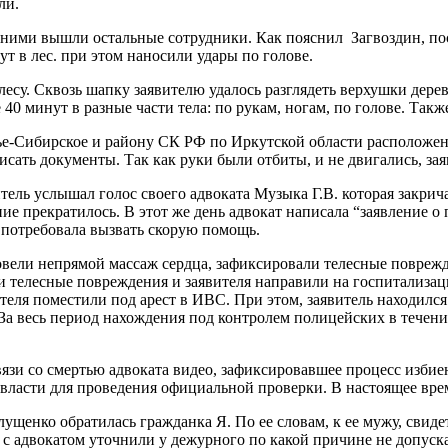
ли.
за ними вышли остальные сотрудники. Как пояснил Загвоздин, п
зут в лес. при этом наносили удары по голове.
лесу. Сквозь шапку заявителю удалось разглядеть верхушки дере
е 40 минут в разные части тела: по рукам, ногам, по голове. Так
ье-Сибирское и району СК РФ по Иркутской области расположенн
ать документы. Так как руки были отбиты, и не двигались, зая
витель услышал голос своего адвоката Музыка Г.В. которая закри
ние прекратилось. В этот же день адвокат написала “заявление о
т потребовала вызвать скорую помощь.
овели непрямой массаж сердца, зафиксировали телесные поврежд
и телесные повреждения и заявителя направили на госпитализа
ителя поместили под арест в ИВС. При этом, заявитель находилс
 весь период нахождения под контролем полицейских в течение 
связи со смертью адвоката видео, зафиксировавшее процесс избие
ласти для проведения официальной проверки. В настоящее время
ущенко обратилась гражданка Я. По ее словам, к ее мужу, свиде
 с адвокатом уточнили у дежурного по какой причине не допуск