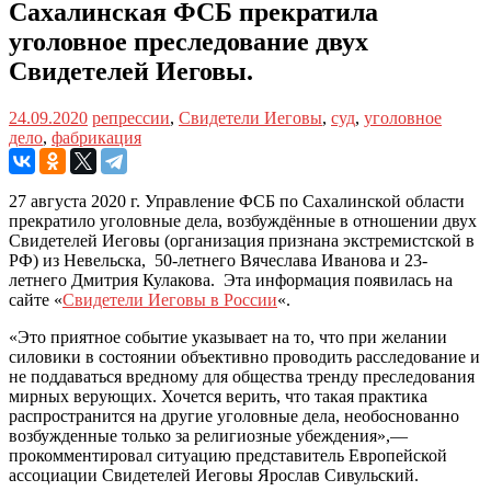
Сахалинская ФСБ прекратила
уголовное преследование двух
Свидетелей Иеговы.
24.09.2020
репрессии
,
Свидетели Иеговы
,
суд
,
уголовное
дело
,
фабрикация
27 августа 2020 г. Управление ФСБ по Сахалинской области
прекратило уголовные дела, возбуждённые в отношении двух
Свидетелей Иеговы (организация признана экстремистской в
РФ) из Невельска, 50-летнего Вячеслава Иванова и 23-
летнего Дмитрия Кулакова. Эта информация появилась на
сайте «
Свидетели Иеговы в России
«.
«Это приятное событие указывает на то, что при желании
силовики в состоянии объективно проводить расследование и
не поддаваться вредному для общества тренду преследования
мирных верующих. Хочется верить, что такая практика
распространится на другие уголовные дела, необоснованно
возбужденные только за религиозные убеждения»,—
прокомментировал ситуацию представитель Европейской
ассоциации Свидетелей Иеговы Ярослав Сивульский.