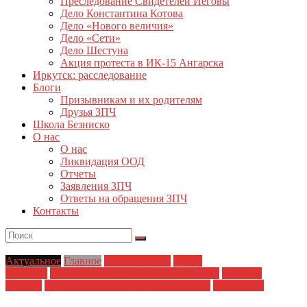
Преследование Свидетелей Иеговы
Дело Константина Котова
Дело «Нового величия»
Дело «Сети»
Дело Шестуна
Акция протеста в ИК-15 Ангарска
Иркутск: расследование
Блоги
Призывникам и их родителям
Друзья ЗПЧ
Школа Безниско
О нас
О нас
Ликвидация ООД
Отчеты
Заявления ЗПЧ
Ответы на обращения ЗПЧ
Контакты
Актуальное
Главное
Главные темы
Права
человека
Преследование Свидетелей Иеговы
Свобода
совести
Скорая помощь предпринимателям
Статья 282