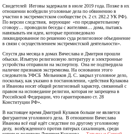
Свидетелей Иеговы задержали в июле 2019 года. Позже в их
отношении возбудили уголовные дела по обвинению в
участии в экстремистском сообществе (ч. 2 ст. 282.2 УК РФ).
По версии следствия, верующие «по предварительному
сговору… проводили беседы с жителями… дома, пытаясь
навязывать им идеи, которые проповедовало
ликвидированное по решению суда религиозное объединение
в связи с осуществлением экстремистской деятельности».
Спустя два месяца в домах Вячеслава и Дмитрия прошли
обыски. Изъятую религиозную литературу и электронные
устройства отправили на экспертизу. Она не подтвердила
наличие признаков экстремизма. На основании этого
следователь УФСБ Мельников Д. С. закрыл уголовное дело,
поскольку, как указано в постановлении, «действия Кулакова
и Иванова носят общий религиозный характер, связанный с
правом на исповедание религии, которая не запрещена в
Российской Федерации, что гарантировано ст. 28
Конституции РФ».
В настоящее время Дмитрий Кулаков больше не является
фигурантом уголовного дела. В отношении Вячеслава
Иванова всё ещё идёт следствие по другому уголовному
делу, возбужденного против пятерых сахалинцев, среди
которых родители Дмитрия Кулакова —
Татьяна и Сергей
.