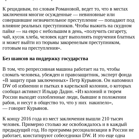
К рецидивам, по словам Романовой, ведет то, что в местах
заключения многие осужденные — невиновные или
совершившие незначительное преступление — попадают под
влияние реальных преступников. Чтобы выжить на скудном
пайке — на евро с небольшим в день, «получить сигарету,
чай, кусок хлеба, человек идет выполнять поручения блатных
и может выйти из тюрьмы закоренелым преступником,
готовым на преступления».
Без шансов на поддержку государства
В том, что репрессивная машина работает на то, чтобы
сломать человека, убежден и правозащитник, эксперт фонда
«В защиту прав заключенных» Петр Курьянов. Он напомнил
DW об избиении и пытках в карельской колонии, о которых
сообщал активист Ильдар Дадин. «Из колоний и тюрем
России выходят озлобленные люди, бывшие в положении
рабов, и несут в общество то, что у них накипело»,
— говорит Курьянов.
К концу 2016 года из мест заключения вышли 210 тысяч
человек. Примерно столько же освобождалось и в каждый
предыдущий год. Но программа ресоциализации в России не
работает, констатируют собеседники DW. И это еще одна