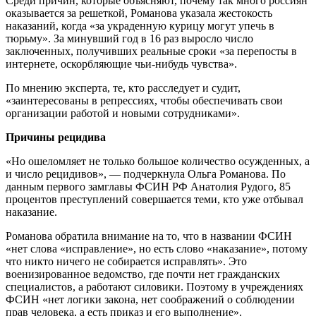
Среди причин, которые объясняют, почему так много россиян
оказывается за решеткой, Романова указала жестокость
наказаний, когда «за украденную курицу могут упечь в
тюрьму». За минувший год в 16 раз выросло число
заключенных, получивших реальные сроки «за перепосты в
интернете, оскорбляющие чьи-нибудь чувства».
По мнению эксперта, те, кто расследует и судит,
«заинтересованы в репрессиях, чтобы обеспечивать свои
организации работой и новыми сотрудниками».
Причины рецидива
«Но ошеломляет не только большое количество осужденных, а
и число рецидивов», — подчеркнула Ольга Романова. По
данным первого замглавы ФСИН РФ Анатолия Рудого, 85
процентов преступлений совершается теми, кто уже отбывал
наказание.
Романова обратила внимание на то, что в названии ФСИН
«нет слова «исправление», но есть слово «наказание», потому
что никто ничего не собирается исправлять». Это
военизированное ведомство, где почти нет гражданских
специалистов, а работают силовики. Поэтому в учреждениях
ФСИН «нет логики закона, нет соображений о соблюдении
прав человека, а есть приказ и его выполнение».