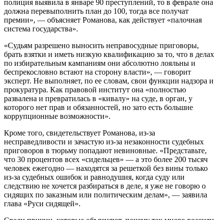
полиция выявила в январе 90 преступлений, то в феврале она
должна перевыполнить план до 100, тогда все получат
премии», — объясняет Романова, как действует «палочная
система государства».
«Судьям разрешено выносить неправосудные приговоры,
брать взятки и иметь низкую квалификацию за то, что в делах
по избирательным кампаниям они абсолютно лояльны и
беспрекословно встают на сторону власти», — говорит
эксперт. Не выполняет, по ее словам, свои функции надзора и
прокуратура. Как правовой институт она «полностью
развалена и превратилась в «кивалу» на суде, в орган, у
которого нет прав и обязанностей, но зато есть большие
коррупционные возможности».
Кроме того, свидетельствует Романова, из-за
несправедливости и зачастую из-за незаконности судебных
приговоров в тюрьму попадают невиновные. «Представьте,
что 30 процентов всех «сидельцев» — а это более 200 тысяч
человек ежегодно — находятся за решеткой без вины только
из-за судебных ошибок и равнодушия, когда суду или
следствию не хочется разбираться в деле, я уже не говорю о
сидящих по заказным или политическим делам», — заявила
глава «Руси сидящей».