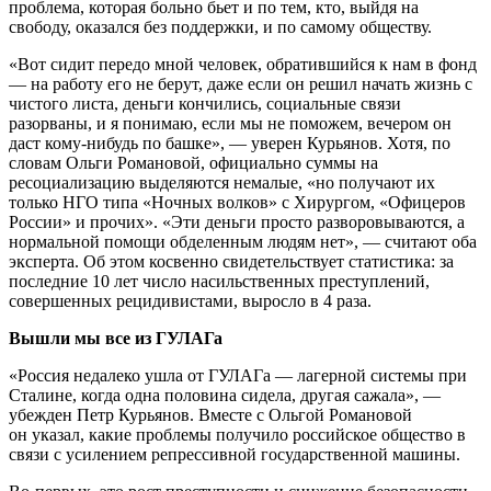
проблема, которая больно бьет и по тем, кто, выйдя на
свободу, оказался без поддержки, и по самому обществу.
«Вот сидит передо мной человек, обратившийся к нам в фонд
— на работу его не берут, даже если он решил начать жизнь с
чистого листа, деньги кончились, социальные связи
разорваны, и я понимаю, если мы не поможем, вечером он
даст кому-нибудь по башке», — уверен Курьянов. Хотя, по
словам Ольги Романовой, официально суммы на
ресоциализацию выделяются немалые, «но получают их
только НГО типа «Ночных волков» с Хирургом, «Офицеров
России» и прочих». «Эти деньги просто разворовываются, а
нормальной помощи обделенным людям нет», — считают оба
эксперта. Об этом косвенно свидетельствует статистика: за
последние 10 лет число насильственных преступлений,
совершенных рецидивистами, выросло в 4 раза.
Вышли мы все из ГУЛАГа
«Россия недалеко ушла от ГУЛАГа — лагерной системы при
Сталине, когда одна половина сидела, другая сажала», —
убежден Петр Курьянов. Вместе с Ольгой Романовой
он указал, какие проблемы получило российское общество в
связи с усилением репрессивной государственной машины.