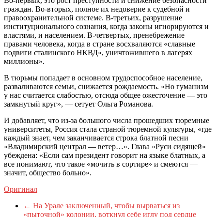
Во-первых, это рост преступности и снижение безопасности
граждан. Во-вторых, полное их недоверие к судебной и
правоохранительной системе. В-третьих, разрушение
институционального сознания, когда законы игнорируются и
властями, и населением. В-четвертых, пренебрежение
правами человека, когда в стране восхваляются «славные
подвиги сталинского НКВД», уничтожившего в лагерях
миллионы».
В тюрьмы попадает в основном трудоспособное население,
разваливаются семьи, снижается рождаемость. «Но гуманизм
у нас считается слабостью, отсюда общее ожесточение — это
замкнутый круг», — сетует Ольга Романова.
И добавляет, что из-за большого числа прошедших тюремные
университеты, Россия стала страной тюремной культуры, «где
каждый знает, чем заканчивается строка блатной песни
«Владимирский централ — ветер…». Глава «Руси сидящей»
убеждена: «Если сам президент говорит на языке блатных, а
все понимают, что такое «мочить в сортире» и смеются —
значит, общество больно».
Оригинал
←
На Урале заключенный, чтобы вырваться из
«пыточной» колонии, воткнул себе иглу под сердце