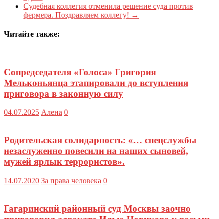
Судебная коллегия отменила решение суда против
фермера. Поздравляем коллегу!
→
Читайте также:
Сопредседателя «Голоса» Григория
Мельконьянца этапировали до вступления
приговора в законную силу
04.07.2025
Алена
0
Родительская солидарность: «… спецслужбы
незаслуженно повесили на наших сыновей,
мужей ярлык террористов».
14.07.2020
За права человека
0
Гагаринский районный суд Москвы заочно