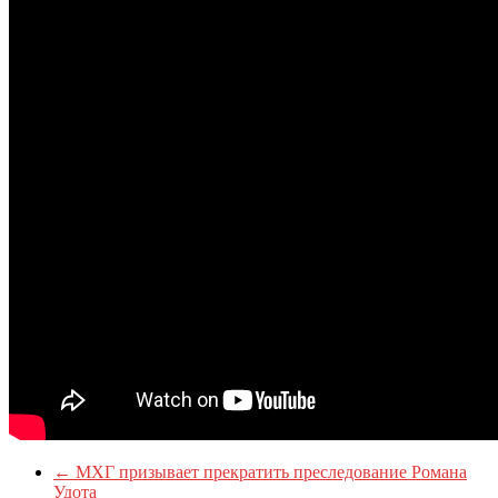
←
МХГ призывает прекратить преследование Романа
Удота