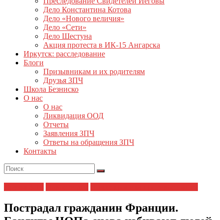
Преследование Свидетелей Иеговы
Дело Константина Котова
Дело «Нового величия»
Дело «Сети»
Дело Шестуна
Акция протеста в ИК-15 Ангарска
Иркутск: расследование
Блоги
Призывникам и их родителям
Друзья ЗПЧ
Школа Безниско
О нас
О нас
Ликвидация ООД
Отчеты
Заявления ЗПЧ
Ответы на обращения ЗПЧ
Контакты
Друзья ЗПЧ
Новости дня
Шиес: хроника противостояния
Пострадал гражданин Франции.