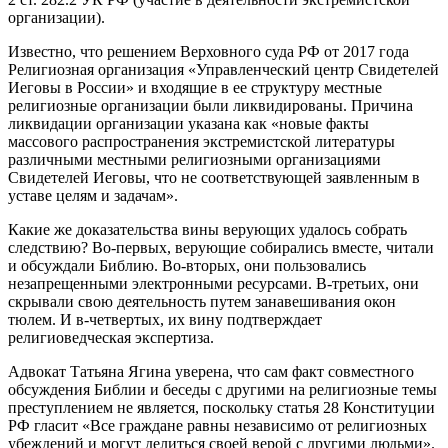
организации).
Известно, что решением Верховного суда РФ от 2017 года
Религиозная организация «Управленческий центр Свидетелей
Иеговы в России» и входящие в ее структуру местные
религиозные организации были ликвидированы. Причина
ликвидации организации указана как «новые факты
массового распространения экстремистской литературы
различными местными религиозными организациями
Свидетелей Иеговы, что не соответствующей заявленным в
уставе целям и задачам».
Какие же доказательства вины верующих удалось собрать
следствию? Во-первых, верующие собирались вместе, читали
и обсуждали Библию. Во-вторых, они пользовались
незапрещенными электронными ресурсами. В-третьих, они
скрывали свою деятельность путем занавешивания окон
тюлем. И в-четвертых, их вину подтверждает
религиоведческая экспертиза.
Адвокат Татьяна Ягина уверена, что сам факт совместного
обсуждения Библии и беседы с другими на религиозные темы
преступлением не является, поскольку статья 28 Конституции
РФ гласит «Все граждане равны независимо от религиозных
убеждений и могут делиться своей верой с другими людьми».