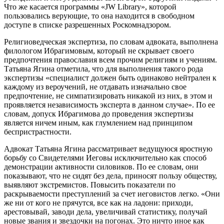
Что же касается программы «JW Library», которой
пользовались верующие, то она находится в свободном
доступе в списке разрешенных Роскомнадзором.
Религиоведческая экспертиза, по словам адвоката, выполнена
филологом Ибрагимовым, который не скрывает своего
предпочтения православия всем прочим религиям и учениям.
Татьяна Ягина отметила, что для выполнения такого рода
экспертизы «специалист должен быть одинаково нейтрален к
каждому из вероучений, не отдавать изначально свое
предпочтение, не симпатизировать никакой из них, в этом и
проявляется независимость эксперта в данном случае». По ее
словам, допуск Ибрагимова до проведения экспертизы
является ничем иным, как глумлением над принципом
беспристрастности.
Адвокат Татьяна Ягина рассматривает ведущуюся яростную
борьбу со Свидетелями Иеговы исключительно как способ
демонстрации активности силовиков. По ее словам, они
показывают, что не сидят без дела, приносят пользу обществу,
выявляют экстремистов. Повысить показатели по
раскрываемости преступлений за счет иеговистов легко. «Они
же ни от кого не прячутся, все как на ладони: приходи,
арестовывай, заводи дела, увеличивай статистику, получай
новые звания и звездочки на погонах. Это ничто иное как