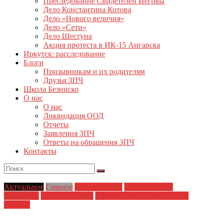
Преследование Свидетелей Иеговы
Дело Константина Котова
Дело «Нового величия»
Дело «Сети»
Дело Шестуна
Акция протеста в ИК-15 Ангарска
Иркутск: расследование
Блоги
Призывникам и их родителям
Друзья ЗПЧ
Школа Безниско
О нас
О нас
Ликвидация ООД
Отчеты
Заявления ЗПЧ
Ответы на обращения ЗПЧ
Контакты
Актуальное
Главное
Главные темы
Политические
репрессии
Права человека
Преследование Свидетелей
Иеговы