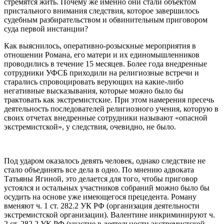
стремятся жить. Почему же именно они стали объектом
пристального внимания следствия, которое завершилось
судебным разбирательством и обвинительным приговором
суда первой инстанции?
Как выяснилось, оперативно-розыскные мероприятия в
отношении Романа, его матери и их единомышленников
проводились в течение 15 месяцев. Более года внедренные
сотрудники УФСБ приходили на религиозные встречи и
старались спровоцировать верующих на какие-либо
негативные высказывания, которые можно было бы
трактовать как экстремистские. При этом намерения пресечь
деятельность последователей религиозного учения, которую в
своих отчетах внедренные сотрудники называют «опасной
экстремистской», у следствия, очевидно, не было.
Под ударом оказалось девять человек, однако следствие не
стало объединять все дела в одно. По мнению адвоката
Татьяны Ягиной, это делается для того, чтобы приговор
устоялся и остальных участников собраний можно было бы
осудить на основе уже имеющегося прецедента. Роману
вменяют ч. 1 ст. 282.2 УК РФ (организация деятельности
экстремистской организации). Валентине инкриминируют ч.
2 ст. 282.2 УК РФ (участие в деятельности экстремистской