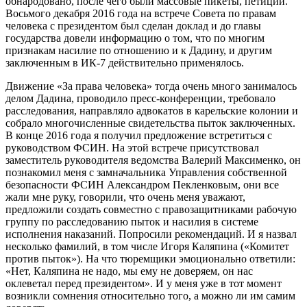
обнародовано, после чего были массовые пикеты, петиции.
Восьмого декабря 2016 года на встрече Совета по правам
человека с президентом был сделан доклад и до главы
государства довели информацию о том, что по многим
признакам насилие по отношению и к Дадину, и другим
заключенным в ИК-7 действительно применялось.
Движение «За права человека» тогда очень много занималось
делом Дадина, проводило пресс-конференции, требовало
расследования, направляло адвокатов в карельские колонии и
собрало многочисленные свидетельства пыток заключенных.
В конце 2016 года я получил предложение встретиться с
руководством ФСИН. На этой встрече присутствовал
заместитель руководителя ведомства Валерий Максименко, он
познакомил меня с замначальника Управления собственной
безопасности ФСИН Александром Пекленковым, они все
жали мне руку, говорили, что очень меня уважают,
предложили создать совместно с правозащитниками рабочую
группу по расследованию пыток и насилия в системе
исполнения наказаний. Попросили рекомендаций. И я назвал
несколько фамилий, в том числе Игоря Каляпина («Комитет
против пыток»). На что тюремщики эмоционально ответили:
«Нет, Каляпина не надо, мы ему не доверяем, он нас
оклеветал перед президентом». И у меня уже в тот момент
возникли сомнения относительно того, а можно ли им самим