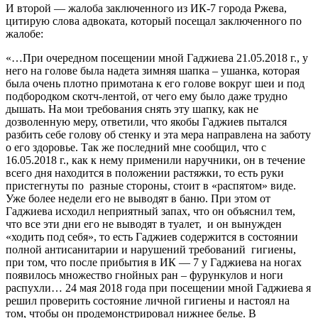
И второй — жалоба заключенного из ИК-7 города Ржева,
цитирую слова адвоката, который посещал заключенного по
жалобе:
«…При очередном посещении мной Гаджиева 21.05.2018 г., у
него на голове была надета зимняя шапка – ушанка, которая
была очень плотно примотана к его голове вокруг шеи и под
подбородком скотч-лентой, от чего ему было даже трудно
дышать. На мои требования снять эту шапку, как не
дозволенную меру, ответили, что якобы Гаджиев пытался
разбить себе голову об стенку и эта мера направлена на заботу
о его здоровье. Так же последний мне сообщил, что с
16.05.2018 г., как к нему применили наручники, он в течение
всего дня находится в положении растяжки, то есть руки
пристегнуты по разные стороны, стоит в «распятом» виде.
Уже более недели его не выводят в баню. При этом от
Гаджиева исходил неприятный запах, что он объяснил тем,
что все эти дни его не выводят в туалет, и он вынужден
«ходить под себя», то есть Гаджиев содержится в состоянии
полной антисанитарии и нарушений требований гигиены,
при том, что после прибытия в ИК — 7 у Гаджиева на ногах
появилось множество гнойных ран – фурункулов и ноги
распухли… 24 мая 2018 года при посещении мной Гаджиева я
решил проверить состояние личной гигиены и настоял на
том, чтобы он продемонстрировал нижнее белье. В