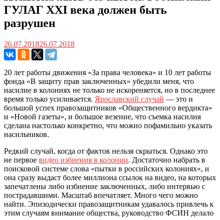
ГУЛАГ ХХI века должен быть
разрушен
26.07.2018
26.07.2018
20 лет работы движения «За права человека» и 10 лет работы
фонда «В защиту прав заключенных» убедили меня, что
насилие в колониях не только не искореняется, но в последнее
время только усиливается.
Ярославский случай
— это и
большой успех правозащитников «Общественного вердикта»
и «Новой газеты», и большое везение, что съемка насилия
сделана настолько конкретно, что можно пофамильно указать
насильников.
Редкий случай, когда от фактов нельзя скрыться. Однако это
не первое
видео избиения в колонии
. Достаточно набрать в
поисковой системе слова «пытки в российских колониях», и
она сразу выдаст более миллиона ссылок на видео, на которых
запечатлены либо избиение заключенных, либо интервью с
пострадавшими. Масштаб впечатляет. Много чего можно
найти. Эпизодически правозащитникам удавалось привлечь к
этим случаям внимание общества, руководство ФСИН делало