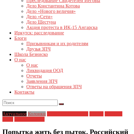
Преследование Свидетелей Иеговы
Дело Константина Котова
Дело «Нового величия»
Дело «Сети»
Дело Шестуна
Акция протеста в ИК-15 Ангарска
Иркутск: расследование
Блоги
Призывникам и их родителям
Друзья ЗПЧ
Школа Безниско
О нас
О нас
Ликвидация ООД
Отчеты
Заявления ЗПЧ
Ответы на обращения ЗПЧ
Контакты
Актуальное
Колонки
Права заключенных
Пытки
Пытки в
МЛС
Пытки на зоне
Попытка жить без пыток. Российский