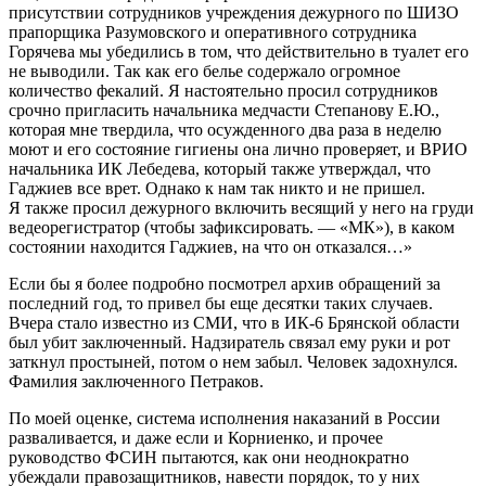
присутствии сотрудников учреждения дежурного по ШИЗО
прапорщика Разумовского и оперативного сотрудника
Горячева мы убедились в том, что действительно в туалет его
не выводили. Так как его белье содержало огромное
количество фекалий. Я настоятельно просил сотрудников
срочно пригласить начальника медчасти Степанову Е.Ю.,
которая мне твердила, что осужденного два раза в неделю
моют и его состояние гигиены она лично проверяет, и ВРИО
начальника ИК Лебедева, который также утверждал, что
Гаджиев все врет. Однако к нам так никто и не пришел.
Я также просил дежурного включить весящий у него на груди
ведеорегистратор (чтобы зафиксировать. — «МК»), в каком
состоянии находится Гаджиев, на что он отказался…»
Если бы я более подробно посмотрел архив обращений за
последний год, то привел бы еще десятки таких случаев.
Вчера стало известно из СМИ, что в ИК-6 Брянской области
был убит заключенный. Надзиратель связал ему руки и рот
заткнул простыней, потом о нем забыл. Человек задохнулся.
Фамилия заключенного Петраков.
По моей оценке, система исполнения наказаний в России
разваливается, и даже если и Корниенко, и прочее
руководство ФСИН пытаются, как они неоднократно
убеждали правозащитников, навести порядок, то у них