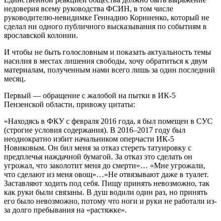
недоверия всему руководства ФСИН, в том числе
руководителю-невидимке Геннадию Корниенко, который не
сделал ни одного публичного высказывания по событиям в
ярославской колонии.
И чтобы не быть голословным и показать актуальность темы
насилия в местах лишения свободы, хочу обратиться к двум
материалам, полученным нами всего лишь за один последний
месяц.
Первый — обращение с жалобой на пытки в ИК-5
Пензенской области, привожу цитаты:
«Находясь в ФКУ с февраля 2016 года, я был помещен в СУС
(строгие условия содержания). В 2016–2017 году был
неоднократно избит начальником оперчасти ИК-5
Новиковым. Он бил меня за отказ стереть татуировку с
предплечья наждачной бумагой. За отказ это сделать он
угрожал, что заколотит меня до смерти»… «Мне угрожали,
что сделают из меня овощ»…«Не отвязывают даже в туалет.
Заставляют ходить под себя. Пищу принять невозможно, так
как руки были связаны. В душ водили один раз, но принять
его было невозможно, потому что ноги и руки не работали из-
за долго пребывания на «растяжке».