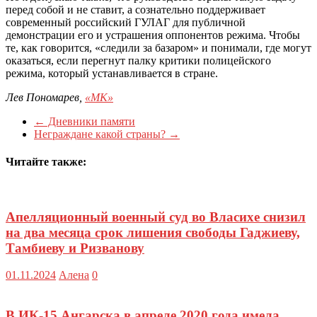
перед собой и не ставит, а сознательно поддерживает
современный российский ГУЛАГ для публичной
демонстрации его и устрашения оппонентов режима. Чтобы
те, как говорится, «следили за базаром» и понимали, где могут
оказаться, если перегнут палку критики полицейского
режима, который устанавливается в стране.
Лев Пономарев,
«МК»
←
Дневники памяти
Неграждане какой страны?
→
Читайте также:
Апелляционный военный суд во Власихе снизил
на два месяца срок лишения свободы Гаджиеву,
Тамбиеву и Ризванову
01.11.2024
Алена
0
В ИК-15 Ангарска в апреле 2020 года имела