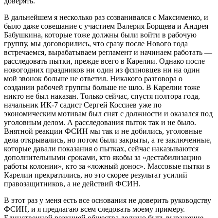
доверять.
В дальнейшем я несколько раз созванивался с Максименко, и
было даже совещание с участием Валерия Борщева и Андрея
Бабушкина, которые тоже должны были войти в рабочую
группу, мы договорились, что сразу после Нового года
встречаемся, вырабатываем регламент и начинаем работать —
расследовать пытки, прежде всего в Карелии. Однако после
новогодних праздников ни один из фсиновцев ни на один
мой звонок больше не ответил. Никакого разговора о
создании рабочей группы больше не шло. В Карелии тоже
никто не был наказан. Только сейчас, спустя полтора года,
начальник ИК-7 садист Сергей Коссиев уже по
экономическим мотивам был снят с должности и оказался под
уголовным делом. А расследования пыток так и не было.
Внятной реакции ФСИН мы так и не добились, уголовные
дела открывались, но потом были закрыты, а те заключенные,
которые давали показания о пытках, сейчас наказываются
дополнительными сроками, кто якобы за «дестабилизацию
работы колонии», кто за «ложный донос». Массовые пытки в
Карелии прекратились, но это скорее результат усилий
правозащитников, а не действий ФСИН.
В этот раз у меня есть все основания не доверить руководству
ФСИН, и я предлагаю всем следовать моему примеру.
Единственной реакцией общества должно быть выражение