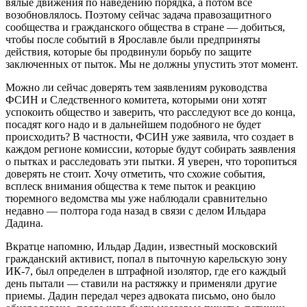
вялые движения по наведению порядка, а потом все
возобновлялось. Поэтому сейчас задача правозащитного
сообщества и гражданского общества в стране — добиться,
чтобы после событий в Ярославле были предприняты
действия, которые бы продвинули борьбу по защите
заключенных от пыток. Мы не должны упустить этот момент.
Можно ли сейчас доверять тем заявлениям руководства
ФСИН и Следственного комитета, которыми они хотят
успокоить общество и заверить, что расследуют все до конца,
посадят кого надо и в дальнейшем подобного не будет
происходить? В частности, ФСИН уже заявила, что создает в
каждом регионе комиссии, которые будут собирать заявления
о пытках и расследовать эти пытки. Я уверен, что торопиться
доверять не стоит. Хочу отметить, что схожие события,
всплеск внимания общества к теме пыток и реакцию
тюремного ведомства мы уже наблюдали сравнительно
недавно — полтора года назад в связи с делом Ильдара
Дадина.
Вкратце напомню, Ильдар Дадин, известный московский
гражданский активист, попал в пыточную карельскую зону
ИК-7, был определен в штрафной изолятор, где его каждый
день пытали — ставили на растяжку и применяли другие
приемы. Дадин передал через адвоката письмо, оно было