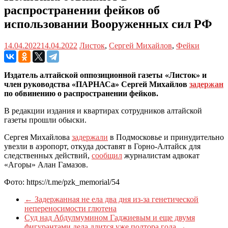
распространении фейков об
использовании Вооруженных сил РФ
14.04.2022
14.04.2022
Листок
,
Сергей Михайлов
,
Фейки
Издатель алтайской оппозиционной газеты «Листок» и
член руководства «ПАРНАСа» Сергей Михайлов
задержан
по обвинению о распространении фейков.
В редакции издания и квартирах сотрудников алтайской
газеты прошли обыски.
Сергея Михайлова
задержали
в Подмосковье и принудительно
увезли в аэропорт, откуда доставят в Горно-Алтайск для
следственных действий,
сообщил
журналистам адвокат
«Агоры» Алан Гамазов.
Фото: https://t.me/pzk_memorial/54
←
Задержанная не ела два дня из-за генетической
непереносимости глютена
Суд над Абдулмумином Гаджиевым и еще двумя
фигурантами дела длится уже полтора года
→