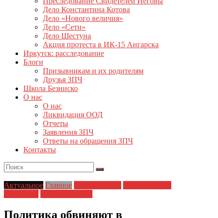
Преследование Свидетелей Иеговы
Дело Константина Котова
Дело «Нового величия»
Дело «Сети»
Дело Шестуна
Акция протеста в ИК-15 Ангарска
Иркутск: расследование
Блоги
Призывникам и их родителям
Друзья ЗПЧ
Школа Безниско
О нас
О нас
Ликвидация ООД
Отчеты
Заявления ЗПЧ
Ответы на обращения ЗПЧ
Контакты
Актуальное
Главное
Главные темы
Политические
репрессии
Права человека
Политика обвиняют в