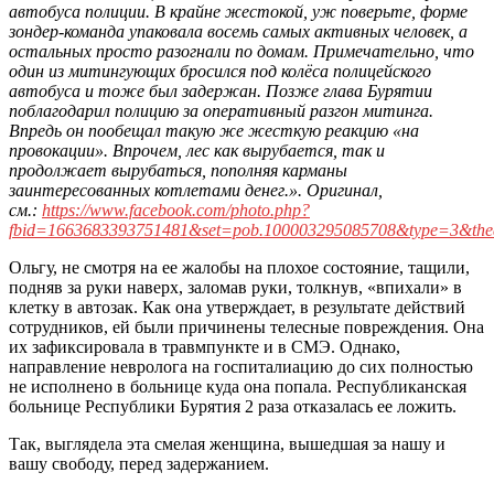
автобуса полиции. В крайне жестокой, уж поверьте, форме
зондер-команда упаковала восемь самых активных человек, а
остальных просто разогнали по домам. Примечательно, что
один из митингующих бросился под колёса полицейского
автобуса и тоже был задержан. Позже глава Бурятии
поблагодарил полицию за оперативный разгон митинга.
Впредь он пообещал такую же жесткую реакцию «на
провокации». Впрочем, лес как вырубается, так и
продолжает вырубаться, пополняя карманы
заинтересованных котлетами денег.». Оригинал,
см.:
https://www.facebook.com/photo.php?
fbid=1663683393751481&set=pob.100003295085708&type=3&the
Ольгу, не смотря на ее жалобы на плохое состояние, тащили,
подняв за руки наверх, заломав руки, толкнув, «впихали» в
клетку в автозак. Как она утверждает, в результате действий
сотрудников, ей были причинены телесные повреждения. Она
их зафиксировала в травмпункте и в СМЭ. Однако,
направление невролога на госпиталиацию до сих полностью
не исполнено в больнице куда она попала. Республиканская
больнице Республики Бурятия 2 раза отказалась ее ложить.
Так, выглядела эта смелая женщина, вышедшая за нашу и
вашу свободу, перед задержанием.