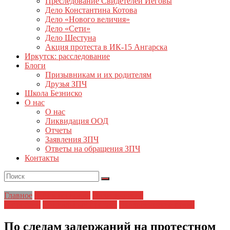
Преследование Свидетелей Иеговы
Дело Константина Котова
Дело «Нового величия»
Дело «Сети»
Дело Шестуна
Акция протеста в ИК-15 Ангарска
Иркутск: расследование
Блоги
Призывникам и их родителям
Друзья ЗПЧ
Школа Безниско
О нас
О нас
Ликвидация ООД
Отчеты
Заявления ЗПЧ
Ответы на обращения ЗПЧ
Контакты
Главное
ЗПЧ в регионах
Политические
репрессии
Социальный протест
Экологические права
По следам задержаний на протестном