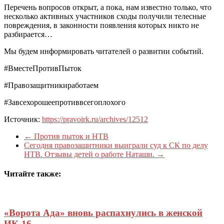
Перечень вопросов открыт, а пока, нам известно только, что
несколько активных участников сходы получили телесные
повреждения, в законности появления которых никто не
разбирается…
Мы будем информировать читателей о развитии событий.
#ВместеПротивПыток
#Правозащитникиработаем
#Завсехорошеепротиввсегоплохого
Источник:
https://pravoirk.ru/archives/12512
←
Против пыток и НТВ
Сегодня правозащитники выиграли суд к СК по делу
НТВ. Отзывы детей о работе Наташи.
→
Читайте также:
«Ворота Ада» вновь распахнулись в женской
ИК-16.