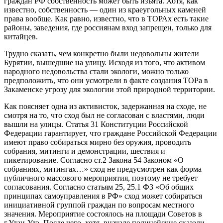
граждан РФ собственность может быть изъята. Хотя, как
известно, собственность — один из краеугольных каменей
права вообще. Как равно, известно, что в ТОРАх есть такие
районы, заведения, где россиянам вход запрещен, только для
китайцев.
Трудно сказать, чем конкретно были недовольны жители
Бурятии, вышедшие на улицу. Исходя из того, что активом
народного недовольства стали экологи, можно только
предположить, что они усмотрели в факте создания ТОРа в
Закаменске угрозу для экологии этой природной территории.
Как поясняет одна из активисток, задержанная на сходе, не
смотря на то, что сход был не согласован с властями, люди
вышли на улицы. Статья 31 Конституции Российской
Федерации гарантирует, что граждане Российской Федерации
имеют право собираться мирно без оружия, проводить
собрания, митинги и демонстрации, шествия и
пикетирование. Согласно ст.2 Закона 54 Законом «О
собраниях, митингах…» сход не предусмотрен как форма
публичного массового мероприятия, поэтому не требует
согласования. Согласно статьям 25, 25.1 ФЗ «Об общих
принципах самоуправления в РФ» сход может собираться
инициативной группой граждан по вопросам местного
значения. Мероприятие состоялось на площади Советов в
г.Улан-Удэ. После чего, хотя, вначале полицейские сказали,