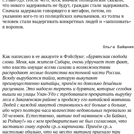
что никого задерживать не будут, граждан стали задерживать.
Сначала задержали говорящего в мегафон, потом, по
указанию кого-то из полицейских начальников, из толпы в
человек стали выдергивать конкретных людей и «запихивать»
в воронок.
                                          Ольга Байшник
Как написано в ее аккаунте в Фэйсбуке:
«Бурятская свобода
слова. Меня, как жителя Сибири, очень удручает тот факт,
что власть имущие всеми силами и возможностями
распродают лесные богатства восточной части России.
Всюду вырубается тайга, которую выкупают
преимущественно китайцы, причём по довольно дешёвым
расценкам. Это надоело терпеть и бурятам, которые сегодня
вышли на улицы Улан-Удэ с требованием прекратить вырубку
леса в Зак
аменском районе и продажу его китайской компании.
Людей с каждой минутой становилось всё больше и больше,
ибо через полтора часа количество недовольных перевалило за
50 человек. Естественно, митинг под названием «За Байкал,
за Родину!» ни с кем предварительно не был согласован, что
заставило главу города ср..ь кирпичами. Причём ср..ь
настолько обильно, что на место митинга приехало три