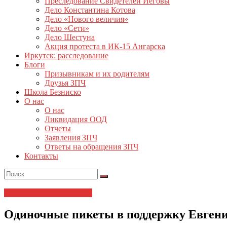
Преследование Свидетелей Иеговы
Дело Константина Котова
Дело «Нового величия»
Дело «Сети»
Дело Шестуна
Акция протеста в ИК-15 Ангарска
Иркутск: расследование
Блоги
Призывникам и их родителям
Друзья ЗПЧ
Школа Безниско
О нас
О нас
Ликвидация ООД
Отчеты
Заявления ЗПЧ
Ответы на обращения ЗПЧ
Контакты
Политические репрессии
Одиночные пикеты в поддержку Евген