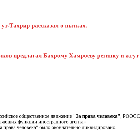
ут-Тахрир рассказал о пытках.
ков предлагал Бахрому Хамроеву резинку и жгут
ссийское общественное движение
"За права человека"
, РООС
лняющих функции иностранного агента»
а права человека" было окончательно ликвидировано.