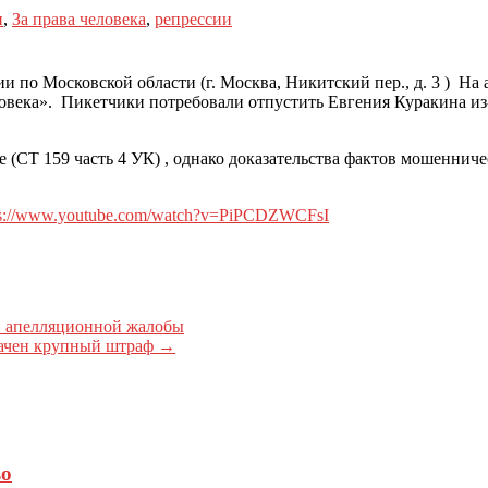
н
,
За права человека
,
репрессии
 по Московской области (г. Москва, Никитский пер., д. 3 )
На а
века». Пикетчики потребовали отпустить Евгения Куракина из-п
СТ 159 часть 4 УК) , однако доказательства фактов мошенничес
ps://www.youtube.com/watch?v=PiPCDZWCFsI
и апелляционной жалобы
начен крупный штраф
→
во