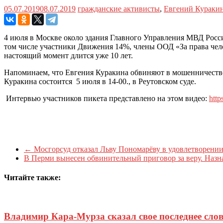
05.07.2019
08.07.2019
гражданские активисты
,
Евгений Кураки
4 июля в Москве около здания Главного Управления МВД России
том числе участники Движения 14%, члены ООД «За права чело
настоящий момент длится уже 10 лет.
Напоминаем, что Евгения Куракина обвиняют в мошенничестве (
Куракина состоится 5 июля в 14-00., в Реутовском суде.
Интервью участников пикета представлено на этом видео:
htt
←
Мосгорсуд отказал Льву Пономарёву в удовлетворени
В Перми вынесен обвинительный приговор за веру. Наз
Читайте также:
Владимир Кара-Мурза сказал свое последнее сло