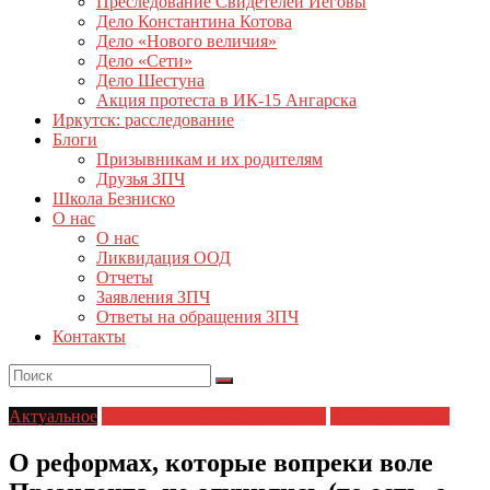
Преследование Свидетелей Иеговы
Дело Константина Котова
Дело «Нового величия»
Дело «Сети»
Дело Шестуна
Акция протеста в ИК-15 Ангарска
Иркутск: расследование
Блоги
Призывникам и их родителям
Друзья ЗПЧ
Школа Безниско
О нас
О нас
Ликвидация ООД
Отчеты
Заявления ЗПЧ
Ответы на обращения ЗПЧ
Контакты
Актуальное
Деятельность ЗПЧ в регионах
ЗПЧ в регионах
О реформах, которые вопреки воле