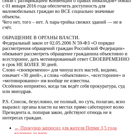
связи с ратификацией Конвенции о правах инвалидов» обязал
с 01 января 2016 года обеспечить доступность для
маломобильных граждан во ВСЕ социально значимые
объекты.
Чего нет, того – нет. А пара-тройка свежих зданий — не в
счёт.
ОБРАЩЕНИЕ В ОРГАНЫ ВЛАСТИ.
Федеральный закон от 02.05.2006 N 59-ФЗ «О порядке
рассмотрения обращений граждан Российской Федерации»
обязывает рассмотреть обращение гражданина объективно и
всесторонне, дать мотивированный ответ СВОЕВРЕМЕННО
в срок НЕ БОЛЕЕ 30 дней.
Слово «своевременно» для чинуш всех мастей, видимо,
означает «30 дней», а слова «объективно», «всесторонне» и
«мотивированно» им вообще не известны.
Особенно неприятно, когда так ведёт себя прокуратура, суд
или минздрав.
P.S. Список, безусловно, не полный, но суть, полагаю, ясно
выразил: органы власти на местах прямо саботируют волю
Президента и, попирая закон, действуют отнюдь не в
интересах граждан.
←
Прокурор запросил для жителя Перми 3,5 года
колонии за веру