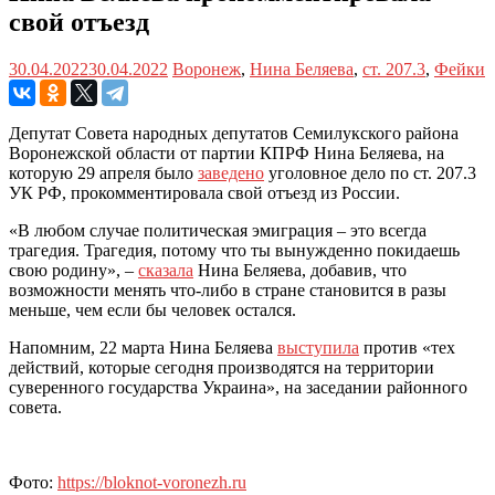
свой отъезд
30.04.2022
30.04.2022
Воронеж
,
Нина Беляева
,
ст. 207.3
,
Фейки
Депутат Совета народных депутатов Семилукского района
Воронежской области от партии КПРФ Нина Беляева, на
которую 29 апреля было
заведено
уголовное дело по ст. 207.3
УК РФ, прокомментировала свой отъезд из России.
«В любом случае политическая эмиграция – это всегда
трагедия. Трагедия, потому что ты вынужденно покидаешь
свою родину», –
сказала
Нина Беляева, добавив, что
возможности менять что-либо в стране становится в разы
меньше, чем если бы человек остался.
Напомним, 22 марта Нина Беляева
выступила
против «тех
действий, которые сегодня производятся на территории
суверенного государства Украина», на заседании районного
совета.
Фото:
https://bloknot-voronezh.ru