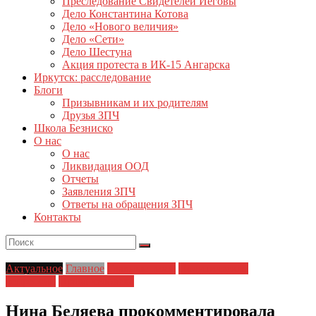
Преследование Свидетелей Иеговы
Дело Константина Котова
Дело «Нового величия»
Дело «Сети»
Дело Шестуна
Акция протеста в ИК-15 Ангарска
Иркутск: расследование
Блоги
Призывникам и их родителям
Друзья ЗПЧ
Школа Безниско
О нас
О нас
Ликвидация ООД
Отчеты
Заявления ЗПЧ
Ответы на обращения ЗПЧ
Контакты
Актуальное
Главное
Главные темы
Политические
репрессии
Права человека
Нина Беляева прокомментировала