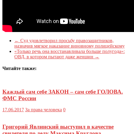
←
Суд удовлетворил просьбу правозащитников,
назначив мягкое наказание виновному полицейскому
«Только речь она восстанавливала больше полугода»:
ОВД, в котором пытают даже женщин
→
Читайте также:
Каждый сам себе ЗАКОН – сам себе ГОЛОВА.
ФМС России
17.06.2017
За права человека
0
Григорий Явлинский выступил в качестве
свидетеля по делу Максима Круглова