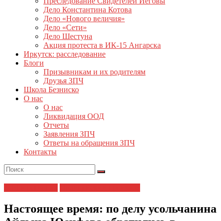
Преследование Свидетелей Иеговы
Дело Константина Котова
Дело «Нового величия»
Дело «Сети»
Дело Шестуна
Акция протеста в ИК-15 Ангарска
Иркутск: расследование
Блоги
Призывникам и их родителям
Друзья ЗПЧ
Школа Безниско
О нас
О нас
Ликвидация ООД
Отчеты
Заявления ЗПЧ
Ответы на обращения ЗПЧ
Контакты
ЗПЧ в регионах
Полицейский произвол
Настоящее время: по делу усольчанина