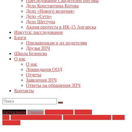
Преследование Свидетелей Иеговы
Дело Константина Котова
Дело «Нового величия»
Дело «Сети»
Дело Шестуна
Акция протеста в ИК-15 Ангарска
Иркутск: расследование
Блоги
Призывникам и их родителям
Друзья ЗПЧ
Школа Безниско
О нас
О нас
Ликвидация ООД
Отчеты
Заявления ЗПЧ
Ответы на обращения ЗПЧ
Контакты
Актуальное
Главное
Главные темы
Новости
дня
Политические репрессии
Полицейский произвол
Права
человека