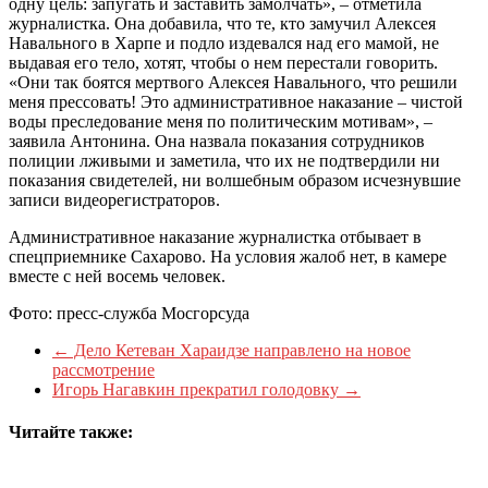
одну цель: запугать и заставить замолчать», – отметила
журналистка. Она добавила, что те, кто замучил Алексея
Навального в Харпе и подло издевался над его мамой, не
выдавая его тело, хотят, чтобы о нем перестали говорить.
«Они так боятся мертвого Алексея Навального, что решили
меня прессовать! Это административное наказание – чистой
воды преследование меня по политическим мотивам», –
заявила Антонина. Она назвала показания сотрудников
полиции лживыми и заметила, что их не подтвердили ни
показания свидетелей, ни волшебным образом исчезнувшие
записи видеорегистраторов.
Административное наказание журналистка отбывает в
спецприемнике Сахарово. На условия жалоб нет, в камере
вместе с ней восемь человек.
Фото: пресс-служба Мосгорсуда
←
Дело Кетеван Хараидзе направлено на новое
рассмотрение
Игорь Нагавкин прекратил голодовку
→
Читайте также: