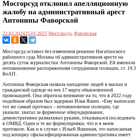
Мосгорсуд отклонил апелляционную
жалобу на административный арест
Антонины Фаворской
22.03.2024
25.01.2025
Мосгорсуд
,
Фаворская
Мосгорсуд оставил без изменения решение Нагатинского
районного суда Москвы об административном аресте на
десять суток журналистки Антонины Фаворской. Ей вменили
неповиновение распоряжениям сотрудников полиции, ст. 19.3
КоАП.
Антонина Фаворская назвала нападение людей в масках и
гражданской одежде на нее 17 марта обыкновенной
провокацией. Она обратила внимание на то, что в 2022 году
подобным образом был задержан Илья Яшин. «Ему выписали
тот же самый протокол – неповиновение полиции, где
указали: хватал за форменное обмундирование,
демонстративно размахивал руками, отказывался последовать
в ОМВД. Одни и те же формулировки, что и в моем
протоколе. Как и в случае с Ильей Яшиным, это написанная
под копирку сфальсифицированная административка имеет