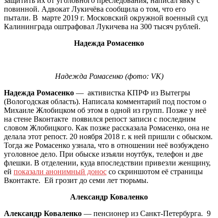
защитить их от уголовного преследования, написал явку с
повинной. Адвокат Лукичёва сообщила о том, что его
пытали. В марте 2019 г. Московский окружной военный суд
Калининграда оштрафовал Лукичева на 300 тысяч рублей.
Надежда Ромасенко
Надежда Ромасенко (фото: VK)
Надежда Ромасенко
— активистка КПРФ из Вытегры
(Вологодская область). Написала комментарий под постом о
Михаиле Жлобицком об этом в одной из групп. Позже у неё
на стене Вконтакте появился репост записи с последним
словом Жлобицкого. Как позже рассказала Ромасенко, она не
делала этот репост. 20 ноября 2018 г. к ней пришли с обыском.
Тогда же Ромасенко узнала, что в отношении неё возбуждено
уголовное дело. При обыске изъяли ноутбук, телефон и две
флешки. В отделении, куда впоследствии привезли женщину,
ей
показали анонимный донос
со скриншотом её страницы
Вконтакте. Ей грозит до семи лет тюрьмы.
Александр Коваленко
Александр Коваленко
— пенсионер из Санкт-Петербурга. 9