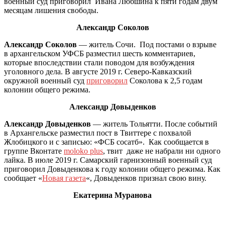
военный суд приговорил Ивана Любшина к пяти годам двум
месяцам лишения свободы.
Александр Соколов
Александр Соколов
— житель Сочи. Под постами о взрыве
в архангельском УФСБ разместил шесть комментариев,
которые впоследствии стали поводом для возбуждения
уголовного дела. В августе 2019 г. Северо-Кавказский
окружной военный суд
приговорил
Соколова к 2,5 годам
колонии общего режима.
Александр Довыденков
Александр Довыденков
— житель Тольятти. После событий
в Архангельске разместил пост в Твиттере с похвалой
Жлобицкого и с записью: «ФСБ сосатб». Как сообщается в
группе Вконтате
moloko plus
, твит даже не набрали ни одного
лайка. В июле 2019 г. Самарский гарнизонный военный суд
приговорил Довыденкова к году колонии общего режима. Как
сообщает «
Новая газета
«, Довыденков признал свою вину.
Екатерина Муранова