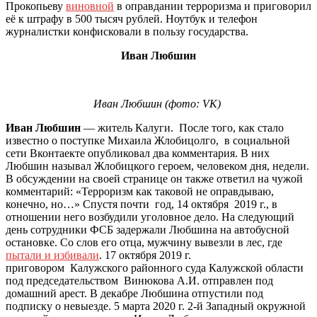
Прокопьеву
виновной
в оправдании терроризма и приговорил
её к штрафу в 500 тысяч рублей. Ноутбук и телефон
журналистки конфисковали в пользу государства.
Иван Любшин
Иван Любшин (фото: VK)
Иван Любшин
— житель Калуги. После того, как стало
известно о поступке Михаила Жлобицолго, в социальной
сети Вконтаекте опубликовал два комментария. В них
Любшин называл Жлобицкого героем, человеком дня, недели.
В обсуждении на своей странице он также ответил на чужой
комментарий: «Терроризм как таковой не оправдываю,
конечно, но…» Спустя почти год, 14 октября 2019 г., в
отношении него возбудили уголовное дело. На следующий
день сотрудники ФСБ задержали Любшина на автобусной
остановке. Со слов его отца, мужчину вывезли в лес, где
пытали и избивали
. 17 октября 2019 г.
приговором Калужского районного суда Калужской области
под председательством Винюкова А.И. отправлен под
домашний арест. В декабре Любшина отпустили под
подписку о невыезде. 5 марта 2020 г. 2-й Западный окружной