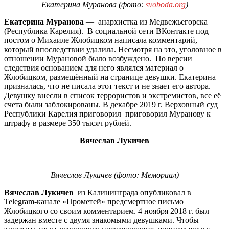
Екатерина Муранова (фото:
svoboda.org
)
Екатерина Муранова
— анархистка из
Медвежьегорска
(Республика Карелия). В социальной сети ВКонтакте под
постом о Михаиле Жлобицком написала комментарий,
который впоследствии удалила. Несмотря на это, уголовное в
отношении Мурановой было возбуждено. По версии
следствия основанием для него являлся материал о
Жлобицком, размещённый на странице девушки. Екатерина
призналась, что не писала этот текст и не знает его автора.
Девушку внесли в список террористов и экстремистов, все её
счета были заблокированы. В декабре 2019 г. Верховный суд
Республики Карелия приговорил приговорил Муранову к
штрафу в размере 350 тысяч рублей.
Вячеслав Лукичев
Вячеслав Лукичев (фото: Мемориал)
Вячеслав Лукичев
из Калининграда опубликовал в
Telegram-канале «Прометей» предсмертное письмо
Жлобицкого со своим комментарием. 4 ноября 2018 г. был
задержан вместе с двумя знакомыми девушками. Чтобы