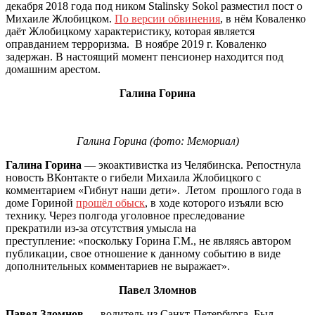
декабря 2018 года под ником Stalinsky Sokol разместил пост о
Михаиле Жлобицком.
По версии обвинения
, в нём Коваленко
даёт Жлобицкому характеристику, которая является
оправданием терроризма. В ноябре 2019 г. Коваленко
задержан. В настоящий момент пенсионер находится под
домашним арестом.
Галина Горина
Галина Горина (фото: Мемориал)
Галина Горина
— экоактивистка из Челябинска. Репостнула
новость ВКонтакте о гибели Михаила Жлобицкого с
комментарием «Гибнут наши дети». Летом прошлого года в
доме Гориной
прошёл обыск
, в ходе которого изъяли всю
технику. Через полгода уголовное преследование
прекратили из-за отсутствия умысла на
преступление: «поскольку Горина Г.М., не являясь автором
публикации, свое отношение к данному событию в виде
дополнительных комментариев не выражает».
Павел Зломнов
Павел Зломнов
— водитель из Санкт-Петербурга. Был