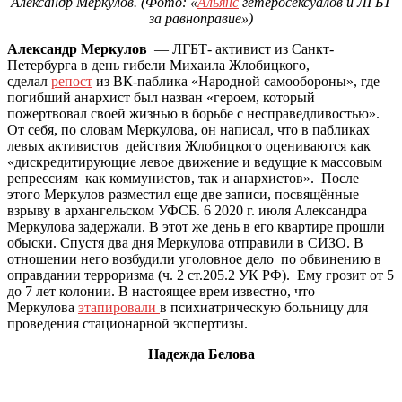
Александр Меркулов. (Фото: «
Альянс
гетеросексуалов и ЛГБТ
за равноправие»)
Александр Меркулов
— ЛГБТ- активист из Санкт-
Петербурга в день гибели Михаила Жлобицкого,
сделал
репост
из ВК-паблика «Народной самообороны», где
погибший анархист был назван «героем, который
пожертвовал своей жизнью в борьбе с несправедливостью».
От себя, по словам Меркулова, он написал, что в пабликах
левых активистов действия Жлобицкого оцениваются как
«дискредитирующие левое движение и ведущие к массовым
репрессиям как коммунистов, так и анархистов». После
этого Меркулов разместил еще две записи, посвящённые
взрыву в архангельском УФСБ. 6 2020 г. июля Александра
Меркулова задержали. В этот же день в его квартире прошли
обыски. Спустя два дня Меркулова отправили в СИЗО. В
отношении него возбудили уголовное дело по обвинению в
оправдании терроризма (ч. 2 ст.205.2 УК РФ). Ему грозит от 5
до 7 лет колонии. В настоящее врем известно, что
Меркулова
этапировали
в психиатрическую больницу для
проведения стационарной экспертизы.
Надежда Белова