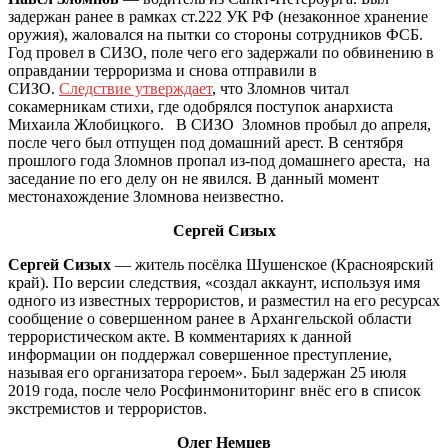
задержан ранее в рамках ст.222 УК РФ (незаконное хранение
оружия), жаловался на пытки со стороны сотрудников ФСБ.
Год провел в СИЗО, поле чего его задержали по обвинению в
оправдании терроризма и снова отправили в
СИЗО.
Следствие утверждает
, что Зломнов читал
сокамерникам стихи, где одобрялся поступок анархиста
Михаила Жлобицкого. В СИЗО Зломнов пробыл до апреля,
после чего был отпущен под домашний арест. В сентября
прошлого года Зломнов пропал из-под домашнего ареста, на
заседание по его делу он не явился. В данный момент
местонахождение Зломнова неизвестно.
Сергей Сизых
Сергей Сизых
— житель посёлка Шушенское (Красноярский
край). По версии следствия, «создал аккаунт, используя имя
одного из известных террористов, и разместил на его ресурсах
сообщение о совершенном ранее в Архангельской области
террористическом акте. В комментариях к данной
информации он поддержал совершенное преступление,
называя его организатора героем». Был задержан 25 июля
2019 года, после чело Росфинмониторинг внёс его в список
экстремистов и террористов.
Олег Немцев