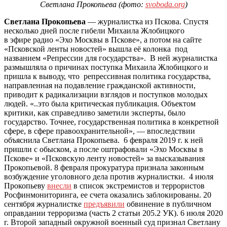
Светлана Прокопьева (фото:
svoboda.org
)
Светлана Прокопьева
— журналистка из Пскова. Спустя
несколько дней после гибели Михаила Жлобицкого
в эфире радио «Эхо Москвы в Пскове», а потом на сайте
«Псковской ленты новостей» вышла её колонка под
названием «Репрессии для государства». В ней журналистка
размышляла о причинах поступка Михаила Жлобицкого и
пришла к выводу, что репрессивная политика государства,
направленная на подавление гражданской активности,
приводит к радикализации взглядов и поступков молодых
людей. «..это была критическая публикация. Объектом
критики, как справедливо заметили эксперты, было
государство. Точнее, государственная политика в конкретной
сфере, в сфере правоохранительной», — впоследствии
объяснила Светлана Прокопьева. 6 февраля 2019 г. к ней
пришли с обыском, а после оштрафовали «Эхо Москвы в
Пскове» и «Псковскую ленту новостей» за высказывания
Прокопьевой. 8 февраля прокуратура признала законным
возбуждение уголовного дела против журналистки. 4 июля
Прокопьеву
внесли
в список экстремистов и террористов
Росфинмониторинга, ее счета оказались заблокированы. 20
сентября журналистке
предъявили
обвинение в публичном
оправдании терроризма (часть 2 статьи 205.2 УК). 6 июля 2020
г. Второй западный окружной военный суд признал Светлану