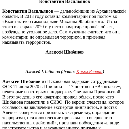
Константин Васильянов
Константин Васильянов
— дальнобойщик из Архангельской
области. В 2018 году оставил комментарий под постом во
«Вконтакте» о самоподрыве Михаила Жлобицкого. Из-за
этого в феврале 2020 г. у него в квартире прошёл обыск,
возбуждено уголовное дело. Сам мужчина считает, что он в
комментарии не оправдывал терроризм, в призывал
наказывать террористов.
Алексей Шибанов
Алексей Шибанов (фото:
Крым.Реалии
)
Алексей Шибанов
из Пскова был задержан сотрудниками
ФСБ 11 июля 2020 г. Причина — 17 постов во «Вконтакте»,
некоторые из которых в поддержку Светланы Прокопьевой.
В этот же день в его квартире прошел обыск, после чего
Шибанова поместили в СИЗО. По версии следствия, которое
ссылалось на заключение экспертов-лингвистов, в постах
Алексея содержатся призывы к экстремизму, оправдание
терроризма, психологические призывы «к совершению
насильственных действий», признаки побуждения «в виде
подстрекательства и завуалированного призыва к