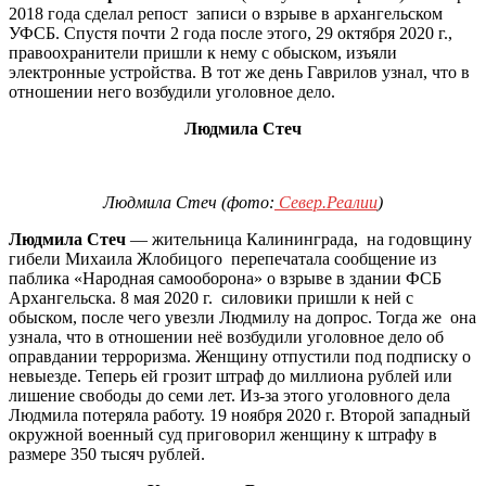
2018 года сделал репост записи о взрыве в архангельском
УФСБ. Спустя почти 2 года после этого, 29 октября 2020 г.,
правоохранители пришли к нему с обыском, изъяли
электронные устройства. В тот же день Гаврилов узнал, что в
отношении него возбудили уголовное дело.
Людмила Стеч
Людмила Стеч (фото:
Север.Реалии
)
Людмила Стеч
— жительница Калининграда, на годовщину
гибели Михаила Жлобицого перепечатала сообщение из
паблика «Народная самооборона» о взрыве в здании ФСБ
Архангельска. 8 мая 2020 г. силовики пришли к ней с
обыском, после чего увезли Людмилу на допрос. Тогда же она
узнала, что в отношении неё возбудили уголовное дело об
оправдании терроризма. Женщину отпустили под подписку о
невыезде. Теперь ей грозит штраф до миллиона рублей или
лишение свободы до семи лет. Из-за этого уголовного дела
Людмила потеряла работу. 19 ноября 2020 г. Второй западный
окружной военный суд приговорил женщину к штрафу в
размере 350 тысяч рублей.