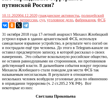
путинской России?
10.11.2020
04.12.2020
гражданские активисты
,
полицейский
произвол
,
репрессии
,
суд
,
уголовное дело
,
фабрикация
,
ФСБ
31 октября 2018 года 17-летний анархист Михаил Жлобицкий
устроил взрыв в здании архангельской ФСБ, используя
самодельное взрывное устройство, в результате чего погиб он
и пострадали ещё три человека. До этого в Telegram-канале он
оставил предсмертную записку, в которой рассказал о своих
намерениях. Это событие всколыхнуло российское общество,
не оставив равнодушными ни сторонников, ни противников
действующей власти. В дальнейшем события вокруг персоны
Михаила Жлобицкого стали поводом для мести ФСБ так
называемым несогласным. В результате в отношении
нескольких человек возбудили уголовные дела по обвинению
в оправдании терроризма (ч. 2 ст.205.2 УК РФ). Вот
некоторые из них:
Светлана Прокопьева