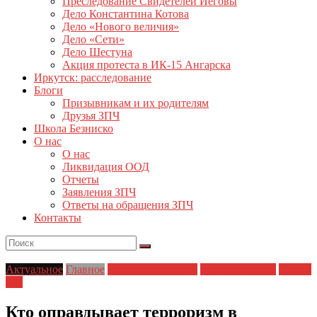
Преследование Свидетелей Иеговы
Дело Константина Котова
Дело «Нового величия»
Дело «Сети»
Дело Шестуна
Акция протеста в ИК-15 Ангарска
Иркутск: расследование
Блоги
Призывникам и их родителям
Друзья ЗПЧ
Школа Безниско
О нас
О нас
Ликвидация ООД
Отчеты
Заявления ЗПЧ
Ответы на обращения ЗПЧ
Контакты
Актуальное
Главное
Дела о терроризме
Права человека
Статья
205
Кто оправдывает терроризм в