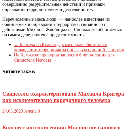
совершению разрушительных действий и признаки
оправдания террористической деятельности».
Перечисленные здесь люди — наиболее известные из
обвиняемых в оправдании терроризма, связанного с
действиями Михаила Жлобицкого. Сколько же обвиняемых
на самом деле, нам ещё предстоит узнать.
←
Блогера из Краснодарского края обвинили в
оправдании терроризма за пост двухгодичной давности
На Камчатке прокурор запросил 6 лет колонии для
Свидетеля Иеговы
→
Читайте также:
Свидетели охарактеризовали Михаила Кригера
как исключительно порядочного человека
24.03.2023
Алена
0
Конгресс интеллигенции: Мы против силового