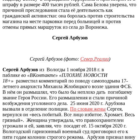
штрафу в размере 400 тысяч рублей. Сама Белова уверена, что
причиной преследования стала её деятельность как
гражданской активистки: она боролась против строительства
магазина на месте парковки перед больницей и против
отмены прямых маршруток из села до Воронежа.
Сергей Арбузов
Сергей Арбузов (фото:
Север.Реалии
)
Сергей Арбузов
из Вологды 1 ноября 2018 г. в
паблике
во «ВКонтакте» «ПЛОХИЕ НОВОСТИ
18+»
разместил комментарий по поводу самоподрыва 17-
летнего анархиста Михаила Жлобицкого возле здания ФСБ.
В нём он размышлял, что было бы неплохо дать погибшему
звание Героя России. Его размышления и стали причиной
возбуждения уголовного дела. 25 июня 2020 г. Арубзова
вызвали в отделение полиции.
По словам жены
Сергея,
вернулся он «весь побитый. Все лицо избитое. Хромает. Весь
грязный». Женщина утверждала, что правоохранителеи
угрожали и ей, заявляя, что посадят её. 15 октября 2020 г.
Вологодский гарнизонный военный суд приговорил его к
пяти годам колонии строгого режима. Арбузов признал вину