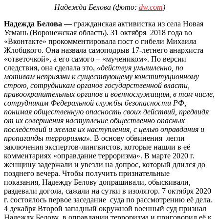
Надежда Белова (фото:
dw.com
)
Надежда Белова —
гражданская активистка из села Новая
Усмань (Воронежская область). 31 октября 2018 года во
«Вконтакте» прокомментировала пост о гибели Михаила
Жлобцкого. Она назвала самоподрыв 17-летнего анархиста
«ответочкой», а его самого – «мучеником». По версии
следствия, она сделала это,
«действуя умышленно, по
мотивам неприязни к существующему конституционному
строю, сотрудникам органов государственной власти,
правоохранительных органов и военнослужащим, в том числе,
сотрудникам Федеральной службы безопасности РФ,
понимая общественную опасность своих действий, предвидя
от их совершения наступление общественно опасных
последствий и желая их наступления, с целью оправдания и
пропаганды терроризма»
. В основу обвинения легли
заключения экспертов-лингвистов, которые нашли в её
комментариях «оправдание терроризма». В марте 2020 г.
женщину задержали и увезли на допрос, который длился до
позднего вечера. Чтобы получить признательные
показания, Надежду Белову допрашивали, обыскивали,
раздевали догола, сажали на сутки в изолятор. 7 октября 2020
г. состоялось первое заседание суда по рассмотрению её дела.
4 декабря Второй западный окружной военный суд признал
Надежду Белову в оправдании терроризма и приговорил её к