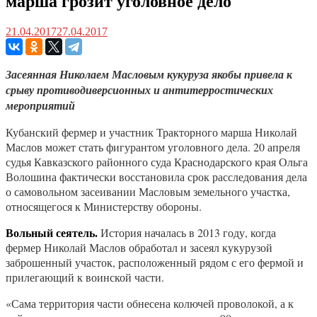
марша грозит уголовное дело
21.04.2017
27.04.2017
Засеянная Николаем Масловым кукуруза якобы привела к
срыву противодиверсионных и антитерростических
мероприятий
Кубанский фермер и участник Тракторного марша Николай
Маслов может стать фигурантом уголовного дела. 20 апреля
судья Кавказского районного суда Краснодарского края Ольга
Волошина фактически восстановила срок расследования дела
о самовольном засеивании Масловым земельного участка,
относящегося к Министерству обороны.
История началась в 2013 году, когда
Вольный сеятель.
фермер Николай Маслов обработал и засеял кукурузой
заброшенный участок, расположенный рядом с его фермой и
прилегающий к воинской части.
«Сама территория части обнесена колючей проволокой, а к