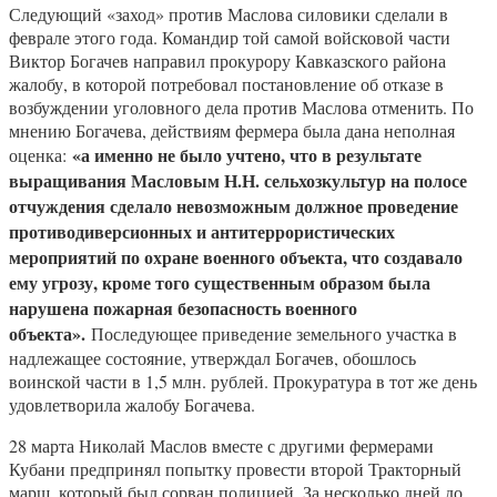
Следующий «заход» против Маслова силовики сделали в
феврале этого года. Командир той самой войсковой части
Виктор Богачев направил прокурору Кавказского района
жалобу, в которой потребовал постановление об отказе в
возбуждении уголовного дела против Маслова отменить. По
мнению Богачева, действиям фермера была дана неполная
«а именно не было учтено, что в результате
оценка:
выращивания Масловым Н.Н. сельхозкультур на полосе
отчуждения сделало невозможным должное проведение
противодиверсионных и антитеррористических
мероприятий по охране военного объекта, что создавало
ему угрозу, кроме того существенным образом была
нарушена пожарная безопасность военного
объекта».
Последующее приведение земельного участка в
надлежащее состояние, утверждал Богачев, обошлось
воинской части в 1,5 млн. рублей. Прокуратура в тот же день
удовлетворила жалобу Богачева.
28 марта Николай Маслов вместе с другими фермерами
Кубани предпринял попытку провести второй Тракторный
марш, который был сорван полицией. За несколько дней до