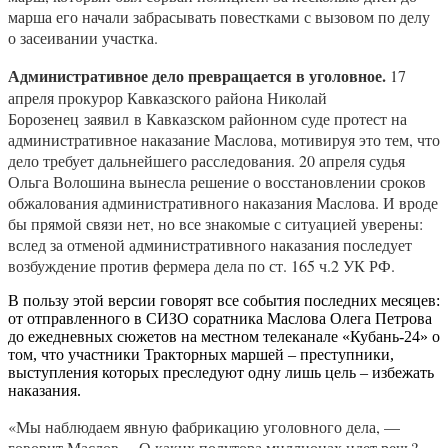
марша его начали забрасывать повестками с вызовом по делу
о засеивании участка.
Административное дело превращается в уголовное.
17
апреля прокурор Кавказского района Николай
Борозенец
заявил
в Кавказском районном суде протест на
административное наказание Маслова, мотивируя это тем, что
дело требует дальнейшего расследования. 20 апреля судья
Ольга Волошина вынесла решение о восстановлении сроков
обжалования административного наказания Маслова. И вроде
бы прямой связи нет, но все знакомые с ситуацией уверены:
вслед за отменой административного наказания последует
возбуждение против фермера дела по ст. 165 ч.2 УК РФ.
В пользу этой версии говорят все события последних месяцев:
от отправленного в СИЗО соратника Маслова Олега Петрова
до ежедневных сюжетов на местном телеканале «Кубань-24» о
том, что участники Тракторных маршей – преступники,
выступления которых преследуют одну лишь цель – избежать
наказания.
«Мы наблюдаем явную фабрикацию уголовного дела, —
говорит Маслов. – О каких полутора миллионах идет речь?