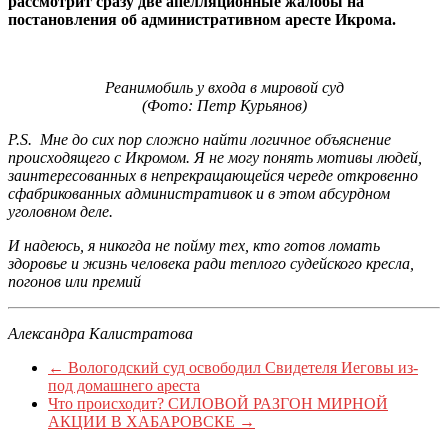
рассмотрит сразу две апелляционные жалобы на
постановления об административном аресте Икрома.
Реанимобиль у входа в мировой суд
(Фото: Петр Курьянов)
P.S.
Мне до сих пор сложно найти логичное объяснение
происходящего с Икромом. Я не могу понять мотивы людей,
заинтересованных в непрекращающейся череде откровенно
сфабрикованных административок и в этом абсурдном
уголовном деле.
И надеюсь, я никогда не пойму тех, кто готов ломать
здоровье и жизнь человека ради теплого судейского кресла,
погонов или премий
Александра Калистратова
←
Вологодский суд освободил Свидетеля Иеговы из-
под домашнего ареста
Что происходит? СИЛОВОЙ РАЗГОН МИРНОЙ
АКЦИИ В ХАБАРОВСКЕ
→