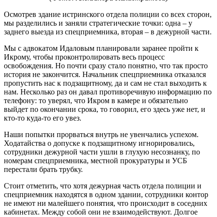
Осмотрев здание истринского отдела полиции со всех сторон,
мы разделились и заняли стратегические точки: одна – у
заднего выезда из спецприемника, вторая – в дежурной части.
Мы с адвокатом Идаловым планировали заранее пройти к
Икрому, чтобы проконтролировать весь процесс
освобождения. Но почти сразу стало понятно, что так просто
история не закончится. Начальник спецприемника отказался
пропустить нас к подзащитному, да и сам не стал выходить к
нам. Несколько раз он давал противоречивую информацию по
телефону: то уверял, что Икром в камере и обязательно
выйдет по окончании срока, то говорил, его здесь уже нет, и
кто-то куда-то его увез.
Наши попытки прорваться внутрь не увенчались успехом.
Ходатайства о допуске к подзащитному игнорировались,
сотрудники дежурной части ушли в глухую несознанку, по
номерам спецприемника, местной прокуратуры и УСБ
перестали брать трубку.
Стоит отметить, что хотя дежурная часть отдела полиции и
спецприемник находятся в одном здании, сотрудники контор
не имеют ни малейшего понятия, что происходит в соседних
кабинетах. Между собой они не взаимодействуют. Долгое