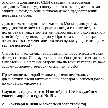
отклонила ходатайство СМИ о ведении видеосъемки
заседания. Так же судья поступила со всеми ходатайствами
защиты, незамедлительно отказав даже в предоставлении
перерыва на обед.
Дело в том, что слушание началось в Москве рано утром, а
перед доставлением из Сергиева Посада Икрому не дали
позавтракать, как, впрочем, не предоставили и сухой паек или
хотя бы бутылку воды в дорогу. При этом конвой наотрез
отказался взять у меня запечатанную бутылку воды: «Вдруг у
вас там новичок!»
Спустя три часа слушания в душном непроветриваемом зале,
без еды и воды, Икрому стало плохо. Он и до этого страдал от
гипертонии. Но в таких откровенно пыточных условиях даже
самому здоровому человеку станет не по себе.
Приехавшие на скорой медики провели необходимую
диагностику, ввели внутривенный препарат и рекомендовали
до конца дня «полежать».
Слушание продолжится 14 октября в 10:30 в судебном
участке мирового судьи № 151.
А 13 октября в 10:00 Московский областной суд