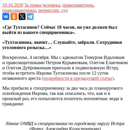
10.10.2020
За права человека
,
правозащитник
,
правозащитники
,
репрессии
,
суд
«Где Тухтасинов? Сейчас 18 часов, он уже должен был
выйти из вашего спецприемника».
«Тухтасинова, значит… Слушайте, забрали. Сотрудники
уголовного розыска…»
Воскресенье, 4 октября. Мы с адвокатом Тимуром Идаловым
и правозащитниками Петром Курьяновым, Олегом Еланчиком
и Олегом Дубровкиным приехали в подмосковную Истру,
чтобы встретить Икрома Тухтасинова после 12 суток
незаконного ареста
(подробности в предыдущей статье)
.
Мы прибыли к спецприемнику за два часа до планируемого
освобождения Икрома, так как опасались, что, как и в
прошлый раз, его попытаются похитить непонятные люди в
гражданке.
Здание ОМВД и спецприемника по городскому округу Истра
(Фото: Александра Калистратова)