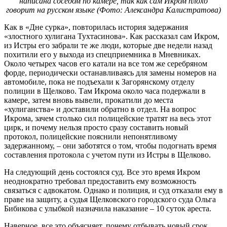
написана соседом по камере, так как сам Икром плохо
говорит на русском языке (Фото: Александра Калистратова)
Как в «Дне сурка», повторилась история задержания
«злостного хулигана Тухтасинова». Как рассказал сам Икром,
из Истры его забрали те же люди, которые две недели назад
похитили его у выхода из спецприемника в Мневниках.
Около четырех часов его катали на все том же серебряном
форде, периодически останавливаясь для замены номеров на
автомобиле, пока не подъехали к Загорянскому отделу
полиции в Щелково. Там Икрома около часа подержали в
камере, затем вновь вывели, прокатили до места
«хулиганства» и доставили обратно в отдел. На вопрос
Икрома, зачем столько сил полицейские тратят на весь этот
цирк, и почему нельзя просто сразу составить новый
протокол, полицейские пояснили непонятливому
задержанному, – они заботятся о том, чтобы подогнать время
составления протокола с учетом пути из Истры в Щелково.
На следующий день состоялся суд. Все это время Икром
неоднократно требовал предоставить ему возможность
связаться с адвокатом. Однако и полиция, и суд отказали ему в
праве на защиту, а судья Щелковского городского суда Ольга
Бибикова с улыбкой назначила наказание – 10 суток ареста.
Наверное, все это объясняет, почему отбывать новый срок