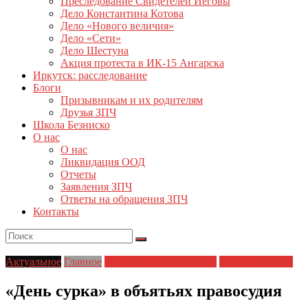
Преследование Свидетелей Иеговы
Дело Константина Котова
Дело «Нового величия»
Дело «Сети»
Дело Шестуна
Акция протеста в ИК-15 Ангарска
Иркутск: расследование
Блоги
Призывникам и их родителям
Друзья ЗПЧ
Школа Безниско
О нас
О нас
Ликвидация ООД
Отчеты
Заявления ЗПЧ
Ответы на обращения ЗПЧ
Контакты
Актуальное
Главное
Полицейский произвол
Права человека
«День сурка» в объятьях правосудия