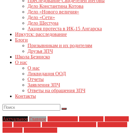
Преследование Свидетелей Иеговы
Дело Константина Котова
Дело «Нового величия»
Дело «Сети»
Дело Шестуна
Акция протеста в ИК-15 Ангарска
Иркутск: расследование
Блоги
Призывникам и их родителям
Друзья ЗПЧ
Школа Безниско
О нас
О нас
Ликвидация ООД
Отчеты
Заявления ЗПЧ
Ответы на обращения ЗПЧ
Контакты
Актуальное
Главное
Главные темы
Ингушетия
Ингушское
дело
Новости дня
Политические репрессии
Полицейский
произвол
Права человека