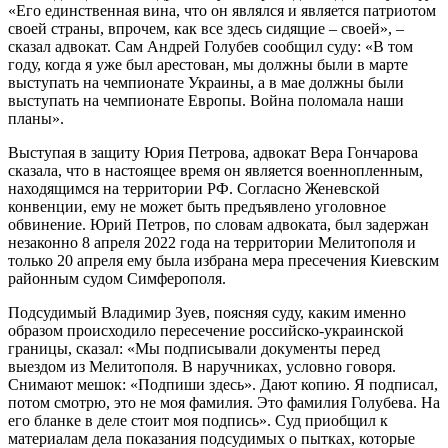
«Его единственная вина, что он являлся и является патриотом
своей страны, впрочем, как все здесь сидящие – своей», –
сказал адвокат. Сам Андрей Голубев сообщил суду: «В том
году, когда я уже был арестован, мы должны были в марте
выступать на чемпионате Украины, а в мае должны были
выступать на чемпионате Европы. Война поломала наши
планы».
Выступая в защиту Юрия Петрова, адвокат Вера Гончарова
сказала, что в настоящее время он является военнопленным,
находящимся на территории РФ. Согласно Женевской
конвенции, ему не может быть предъявлено уголовное
обвинение. Юрий Петров, по словам адвоката, был задержан
незаконно 8 апреля 2022 года на территории Мелитополя и
только 20 апреля ему была избрана мера пресечения Киевским
районным судом Симферополя.
Подсудимый Владимир Зуев, поясняя суду, каким именно
образом происходило пересечение российско-украинской
границы, сказал: «Мы подписывали документы перед
выездом из Мелитополя. В наручниках, условно говоря.
Снимают мешок: «Подпиши здесь». Дают копию. Я подписал,
потом смотрю, это не моя фамилия. Это фамилия Голубева. На
его бланке в деле стоит моя подпись». Суд приобщил к
материалам дела показания подсудимых о пытках, которые