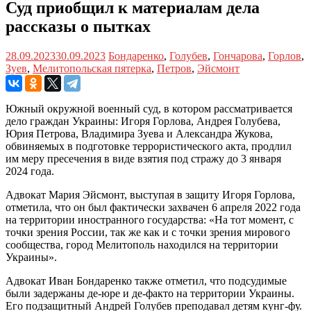
Суд приобщил к материалам дела
рассказы о пытках
28.09.2023
30.09.2023
Бондаренко
,
Голубев
,
Гончарова
,
Горлов
,
Зуев
,
Мелитопольская пятерка
,
Петров
,
Эйсмонт
Южный окружной военный суд, в котором рассматривается
дело граждан Украины: Игоря Горлова, Андрея Голубева,
Юрия Петрова, Владимира Зуева и Александра Жукова,
обвиняемых в подготовке террористического акта, продлил
им меру пресечения в виде взятия под стражу до 3 января
2024 года.
Адвокат Мария Эйсмонт, выступая в защиту Игоря Горлова,
отметила, что он был фактически захвачен 6 апреля 2022 года
на территории иностранного государства: «На тот момент, с
точки зрения России, так же как и с точки зрения мирового
сообщества, город Мелитополь находился на территории
Украины».
Адвокат Иван Бондаренко также отметил, что подсудимые
были задержаны де-юре и де-факто на территории Украины.
Его подзащитный Андрей Голубев преподавал детям кунг-фу.