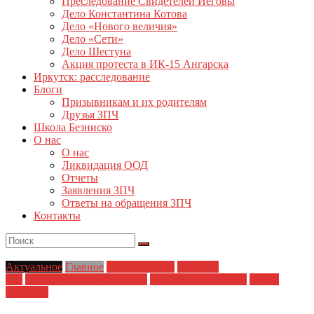
Преследование Свидетелей Иеговы
Дело Константина Котова
Дело «Нового величия»
Дело «Сети»
Дело Шестуна
Акция протеста в ИК-15 Ангарска
Иркутск: расследование
Блоги
Призывникам и их родителям
Друзья ЗПЧ
Школа Безниско
О нас
О нас
Ликвидация ООД
Отчеты
Заявления ЗПЧ
Ответы на обращения ЗПЧ
Контакты
Актуальное
Главное
Главные темы
Новости
дня
Политические репрессии
Права заключенных
Права
человека