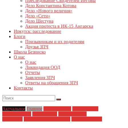
Преследование Свидетелей Иеговы
Дело Константина Котова
Дело «Нового величия»
Дело «Сети»
Дело Шестуна
Акция протеста в ИК-15 Ангарска
Иркутск: расследование
Блоги
Призывникам и их родителям
Друзья ЗПЧ
Школа Безниско
О нас
О нас
Ликвидация ООД
Отчеты
Заявления ЗПЧ
Ответы на обращения ЗПЧ
Контакты
Актуальное
Главное
Главные темы
Материалы и
Расследования
Новости дня
Политические
репрессии
Полицейский произвол
Права человека