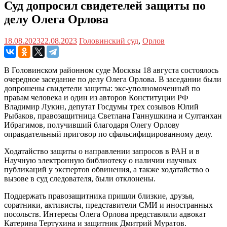
Суд допросил свидетелей защиты по
делу Олега Орлова
18.08.2023
22.08.2023
Головинский суд
,
Орлов
В Головинском районном суде Москвы 18 августа состоялось
очередное заседание по делу Олега Орлова. В заседании были
допрошены свидетели защиты: экс-уполномоченный по
правам человека и один из авторов Конституции РФ
Владимир Лукин, депутат Госдумы трех созывов Юлий
Рыбаков, правозащитница Светлана Ганнушкина и Султанхан
Ибрагимов, получивший благодаря Олегу Орлову
оправдательный приговор по сфальсифицированному делу.
Ходатайство защиты о направлении запросов в РАН и в
Научную электронную библиотеку о наличии научных
публикаций у экспертов обвинения, а также ходатайство о
вызове в суд следователя, были отклонены.
Поддержать правозащитника пришли близкие, друзья,
соратники, активисты, представители СМИ и иностранных
посольств. Интересы Олега Орлова представляли адвокат
Катерина Тертухина и защитник Дмитрий Муратов.