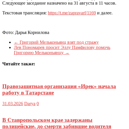
Следующее заседание назначено на 31 августа в 11 часов.
Текстовая трансляция:
https://t.me/zapravarf/1169
и далее.
Фото: Дарья Корнилова
←
Григорий Мельконьянц взят под стражу
Лев Пономарев просит Эллу Памфилову помочь
Григорию Мельконьянцу
→
Читайте также:
Правозащитная организация «Ирек» начала
работу в Татарстане
31.03.2026
Darya
0
В Ставропольском крае задержаны
полицейские, до смерти забившие водителя