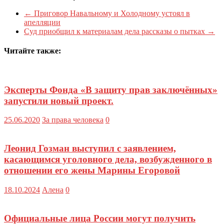
←
Приговор Навальному и Холодному устоял в
апелляции
Суд приобщил к материалам дела рассказы о пытках
→
Читайте также:
Эксперты Фонда «В защиту прав заключённых»
запустили новый проект.
25.06.2020
За права человека
0
Леонид Гозман выступил с заявлением,
касающимся уголовного дела, возбужденного в
отношении его жены Марины Егоровой
18.10.2024
Алена
0
Официальные лица России могут получить