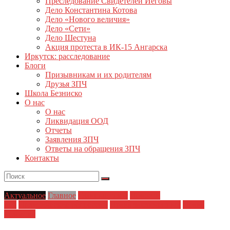
Преследование Свидетелей Иеговы
Дело Константина Котова
Дело «Нового величия»
Дело «Сети»
Дело Шестуна
Акция протеста в ИК-15 Ангарска
Иркутск: расследование
Блоги
Призывникам и их родителям
Друзья ЗПЧ
Школа Безниско
О нас
О нас
Ликвидация ООД
Отчеты
Заявления ЗПЧ
Ответы на обращения ЗПЧ
Контакты
Актуальное
Главное
Главные темы
Новости
дня
Политические репрессии
Права заключенных
Права
человека