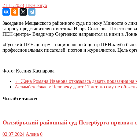
21.11.2023
ПЕН-клуб
Заседание Мещанского районного суда по иску Минюста о лик
запросу представителя ответчика Игоря Соколова. По его слов
ПЕН-центра» Владимир Сергиенко направится за ними в Лонд
«Русский ПЕН-центр» – национальный центр ПЕН-клуба был об
профессиональных писателей, поэтов и журналистов. Цель орга
Фото: Ксения Каспарова
←
Жена Романа Иванова отказалась давать показания на
Асламбек Эжаев: Человеку дают 17 лет, но ему не объяс
Читайте также:
Октябрьский районный суд Петербурга признал 
02.07.2024
Алена
0