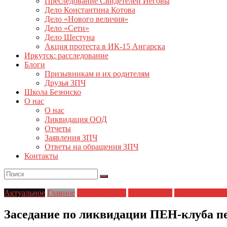
Преследование Свидетелей Иеговы
Дело Константина Котова
Дело «Нового величия»
Дело «Сети»
Дело Шестуна
Акция протеста в ИК-15 Ангарска
Иркутск: расследование
Блоги
Призывникам и их родителям
Друзья ЗПЧ
Школа Безниско
О нас
О нас
Ликвидация ООД
Отчеты
Заявления ЗПЧ
Ответы на обращения ЗПЧ
Контакты
Актуальное
Главное
Главные темы
Новости дня
Политические 
Заседание по ликвидации ПЕН-клуба п