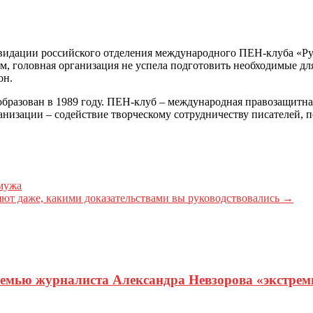
видации российского отделения международного ПЕН-клуба «Рус
ам, головная организация не успела подготовить необходимые дл
он.
разован в 1989 году. ПЕН-клуб – международная правозащитна
низации – содействие творческому сотрудничеству писателей, п
 мужа
няют даже, какими доказательствами вы руководствовались
→
семью журналиста Александра Невзорова «экстрем