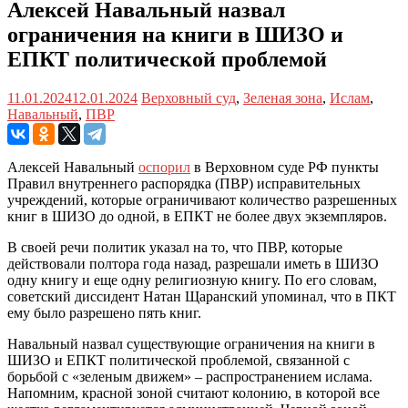
Алексей Навальный назвал
ограничения на книги в ШИЗО и
ЕПКТ политической проблемой
11.01.2024
12.01.2024
Верховный суд
,
Зеленая зона
,
Ислам
,
Навальный
,
ПВР
Алексей Навальный
оспорил
в Верховном суде РФ пункты
Правил внутреннего распорядка (ПВР) исправительных
учреждений, которые ограничивают количество разрешенных
книг в ШИЗО до одной, в ЕПКТ не более двух экземпляров.
В своей речи политик указал на то, что ПВР, которые
действовали полтора года назад, разрешали иметь в ШИЗО
одну книгу и еще одну религиозную книгу. По его словам,
советский диссидент Натан Щаранский упоминал, что в ПКТ
ему было разрешено пять книг.
Навальный назвал существующие ограничения на книги в
ШИЗО и ЕПКТ политической проблемой, связанной с
борьбой с «зеленым движем» – распространением ислама.
Напомним, красной зоной считают колонию, в которой все