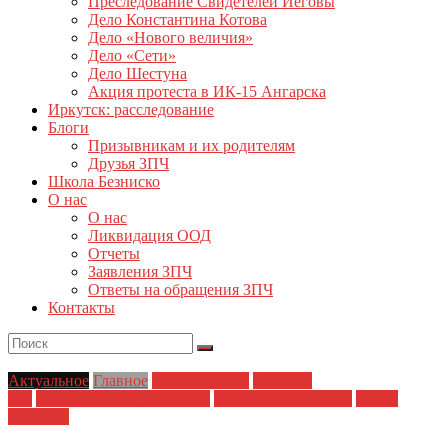
Преследование Свидетелей Иеговы
Дело Константина Котова
Дело «Нового величия»
Дело «Сети»
Дело Шестуна
Акция протеста в ИК-15 Ангарска
Иркутск: расследование
Блоги
Призывникам и их родителям
Друзья ЗПЧ
Школа Безниско
О нас
О нас
Ликвидация ООД
Отчеты
Заявления ЗПЧ
Ответы на обращения ЗПЧ
Контакты
Актуальное
Главное
Главные темы
Новости
дня
Политические репрессии
Права заключенных
Права
человека