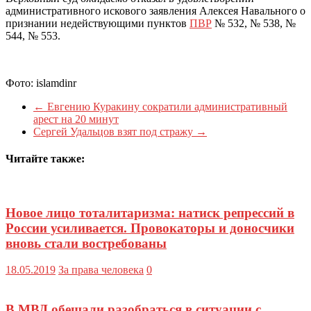
административного искового заявления Алексея Навального о
признании недействующими пунктов
ПВР
№ 532, № 538, №
544, № 553.
Фото: islamdinr
←
Евгению Куракину сократили административный
арест на 20 минут
Сергей Удальцов взят под стражу
→
Читайте также:
Новое лицо тоталитаризма: натиск репрессий в
России усиливается. Провокаторы и доносчики
вновь стали востребованы
18.05.2019
За права человека
0
В МВД обещали разобраться в ситуации с