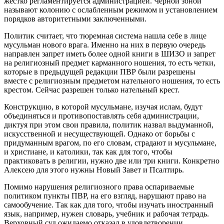
жестко регламентируется администрацией. Черной зоной
называют колонию с ослабленным режимом и установлением
порядков авторитетными заключенными.
Политик считает, что тюремная система нашла себе в лице
мусульман нового врага. Именно на них в первую очередь
направлен запрет иметь более одной книги в ШИЗО и запрет
на религиозный предмет карманного ношения, то есть четки,
которые в предыдущей редакции ПВР были разрешены
вместе с религиозным предметом нательного ношения, то есть
крестом. Сейчас разрешен только нательный крест.
Конструкцию, в которой мусульмане, изучая ислам, будут
объединяться и противопоставлять себя администрации,
диктуя при этом свои правила, политик назвал выдуманной,
искусственной и несуществующей. Однако от борьбы с
придуманным врагом, по его словам, страдают и мусульмане,
и христиане, и католики, так как для того, чтобы
практиковать в религии, нужно две или три книги. Конкретно
Алексею для этого нужны Новый Завет и Псалтирь.
Помимо нарушения религиозного права оспариваемые
политиком пункты ПВР, на его взгляд, нарушают право на
самообучение. Так как для того, чтобы изучать иностранный
язык, например, нужен словарь, учебник и рабочая тетрадь.
Верховный суд ожидаемо отказал в удовлетворении