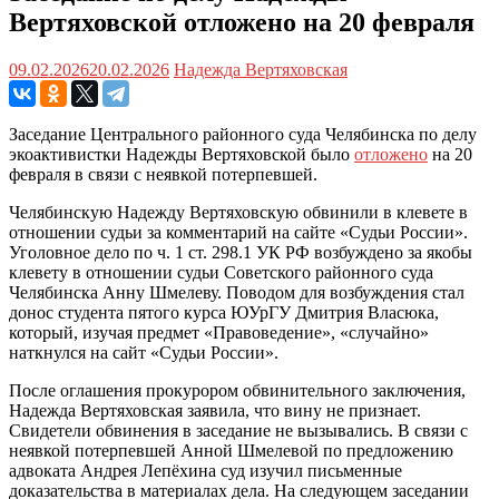
Вертяховской отложено на 20 февраля
09.02.2026
20.02.2026
Надежда Вертяховская
Заседание Центрального районного суда Челябинска по делу
экоактивистки Надежды Вертяховской было
отложено
на 20
февраля в связи с неявкой потерпевшей.
Челябинскую Надежду Вертяховскую обвинили в клевете в
отношении судьи за комментарий на сайте «Судьи России».
Уголовное дело по ч. 1 ст. 298.1 УК РФ возбуждено за якобы
клевету в отношении судьи Советского районного суда
Челябинска Анну Шмелеву. Поводом для возбуждения стал
донос студента пятого курса ЮУрГУ Дмитрия Власюка,
который, изучая предмет «Правоведение», «случайно»
наткнулся на сайт «Судьи России».
После оглашения прокурором обвинительного заключения,
Надежда Вертяховская заявила, что вину не признает.
Свидетели обвинения в заседание не вызывались. В связи с
неявкой потерпевшей Анной Шмелевой по предложению
адвоката Андрея Лепёхина суд изучил письменные
доказательства в материалах дела. На следующем заседании