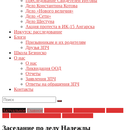
Преследование Свидетелей Иеговы
Дело Константина Котова
Дело «Нового величия»
Дело «Сети»
Дело Шестуна
Акция протеста в ИК-15 Ангарска
Иркутск: расследование
Блоги
Призывникам и их родителям
Друзья ЗПЧ
Школа Безниско
О нас
О нас
Ликвидация ООД
Отчеты
Заявления ЗПЧ
Ответы на обращения ЗПЧ
Контакты
Актуальное
Главное
Главные темы
ЗПЧ в регионах
Новости
дня
Политические репрессии
Права человека
Заседание по делу Надежды