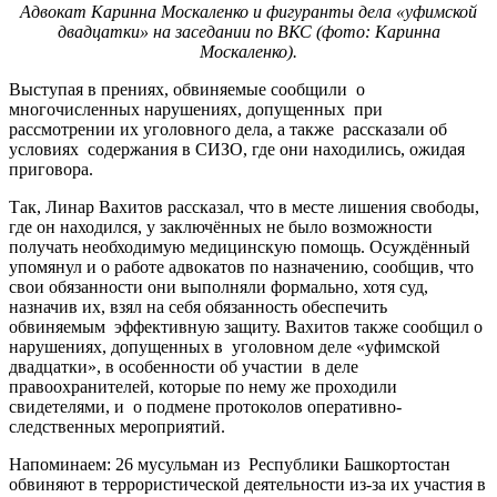
Адвокат Каринна Москаленко и фигуранты дела «уфимской
двадцатки» на заседании по ВКС (фото: Каринна
Москаленко).
Выступая в прениях, обвиняемые сообщили о
многочисленных нарушениях, допущенных при
рассмотрении их уголовного дела, а также рассказали об
условиях содержания в СИЗО, где они находились, ожидая
приговора.
Так, Линар Вахитов рассказал, что в месте лишения свободы,
где он находился, у заключённых не было возможности
получать необходимую медицинскую помощь. Осуждённый
упомянул и о работе адвокатов по назначению, сообщив, что
свои обязанности они выполняли формально, хотя суд,
назначив их, взял на себя обязанность обеспечить
обвиняемым эффективную защиту. Вахитов также сообщил о
нарушениях, допущенных в уголовном деле «уфимской
двадцатки», в особенности об участии в деле
правоохранителей, которые по нему же проходили
свидетелями, и о подмене протоколов оперативно-
следственных мероприятий.
Напоминаем: 26 мусульман из Республики Башкортостан
обвиняют в террористической деятельности из-за их участия в