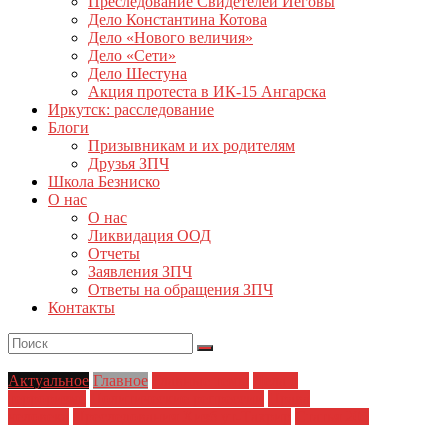
Преследование Свидетелей Иеговы
Дело Константина Котова
Дело «Нового величия»
Дело «Сети»
Дело Шестуна
Акция протеста в ИК-15 Ангарска
Иркутск: расследование
Блоги
Призывникам и их родителям
Друзья ЗПЧ
Школа Безниско
О нас
О нас
Ликвидация ООД
Отчеты
Заявления ЗПЧ
Ответы на обращения ЗПЧ
Контакты
Актуальное
Главное
Главные темы
Дела о
терроризме
Политические репрессии
Права
человека
Преследования Хизб ут-Тахрир
Статья 205