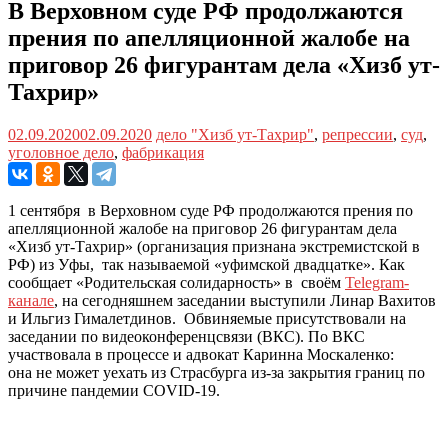
В Верховном суде РФ продолжаются
прения по апелляционной жалобе на
приговор 26 фигурантам дела «Хизб ут-
Тахрир»
02.09.2020
02.09.2020
дело "Хизб ут-Тахрир"
,
репрессии
,
суд
,
уголовное дело
,
фабрикация
1 сентября в Верховном суде РФ продолжаются прения по
апелляционной жалобе на приговор 26 фигурантам дела
«Хизб ут-Тахрир» (организация признана экстремистской в
РФ) из Уфы, так называемой «уфимской двадцатке». Как
сообщает «Родительская солидарность» в своём
Telegram-
канале
, на сегодняшнем заседании выступили Линар Вахитов
и Ильгиз Гималетдинов. Обвиняемые присутствовали на
заседании по видеоконференцсвязи (ВКС). По ВКС
участвовала в процессе и адвокат Каринна Москаленко:
она не может уехать из Страсбурга из-за закрытия границ по
причине пандемии COVID-19.