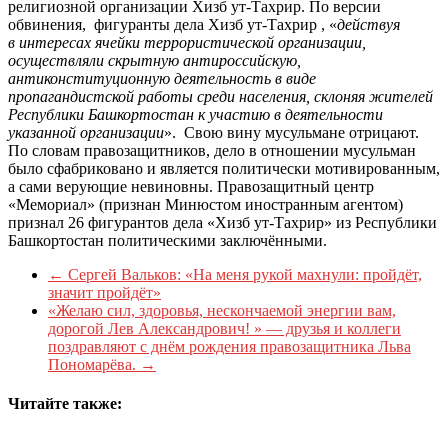
религиозной организации Хизб ут-Тахрир. По версии
обвинения, фигуранты дела Хизб ут-Тахрир , «
действуя
в интересах ячейки террористической организации,
осуществляли скрытную антироссийскую,
антиконституционную деятельность в виде
пропагандистской работы среди населения, склоняя жителей
Республики Башкортостан к участию в деятельности
указанной организации
». Свою вину мусульмане отрицают.
По словам правозащитников, дело в отношении мусульман
было сфабриковано и является политически мотивированным,
а сами верующие невиновны. Правозащитный центр
«Мемориал» (признан Минюстом иностранным агентом)
признал 26 фигурантов дела «Хизб ут-Тахрир» из Республики
Башкортостан политическими заключёнными.
←
Сергей Вальков: «На меня рукой махнули: пройдёт,
значит пройдёт»
«Желаю сил, здоровья, нескончаемой энергии вам,
дорогой Лев Александрович! » — друзья и коллеги
поздравляют с днём рождения правозащитника Льва
Пономарёва.
→
Читайте также: