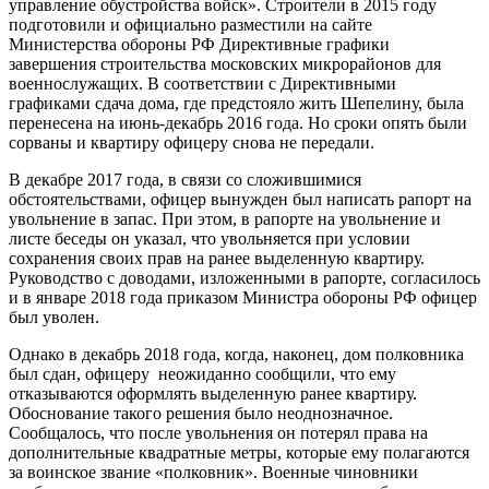
управление обустройства войск». Строители в 2015 году
подготовили и официально разместили на сайте
Министерства обороны РФ Директивные графики
завершения строительства московских микрорайонов для
военнослужащих. В соответствии с Директивными
графиками сдача дома, где предстояло жить Шепелину, была
перенесена на июнь-декабрь 2016 года. Но сроки опять были
сорваны и квартиру офицеру снова не передали.
В декабре 2017 года, в связи со сложившимися
обстоятельствами, офицер вынужден был написать рапорт на
увольнение в запас. При этом, в рапорте на увольнение и
листе беседы он указал, что увольняется при условии
сохранения своих прав на ранее выделенную квартиру.
Руководство с доводами, изложенными в рапорте, согласилось
и в январе 2018 года приказом Министра обороны РФ офицер
был уволен.
Однако в декабрь 2018 года, когда, наконец, дом полковника
был сдан, офицеру неожиданно сообщили, что ему
отказываются оформлять выделенную ранее квартиру.
Обоснование такого решения было неоднозначное.
Сообщалось, что после увольнения он потерял права на
дополнительные квадратные метры, которые ему полагаются
за воинское звание «полковник». Военные чиновники