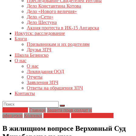
Преследование Свидетелей Иеговы
Дело Константина Котова
Дело «Нового величия»
Дело «Сети»
Дело Шестуна
Акция протеста в ИК-15 Ангарска
Иркутск: расследование
Блоги
Призывникам и их родителям
Друзья ЗПЧ
Школа Безниско
О нас
О нас
Ликвидация ООД
Отчеты
Заявления ЗПЧ
Ответы на обращения ЗПЧ
Контакты
Без рубрики
Главное
Защита прав солдат и
офицеров
Колонки
Новости дня
Обращения граждан
В жилищном вопросе Верховный Суд