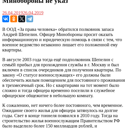
Минобороны не указ
26.04.2019
26.04.2019
В ООД «За права человека» обратился полковник запаса
Андрей Шепелин. Офицер Минобороны просит оказать
информационную и юридическую помощь в связи с тем, что
военное ведомство незаконно лишает его положенной ему
квартиры.
В августе 2003 года тогда ещё подполковник Шепелин с
семьёй прибыл для прохождения службы в г. Москву и был
включен в список очередников для получения квартиры. По
закону «О статусе военнослужащих» его должны были
обеспечить жилым помещением для постоянного проживания
в трехмесячный срок. Но с квартирами на тот момент было
сложно и тогда офицера временно поселили в служебное
офицерское общежитие в небольшую комнату.
К сожалению, нет ничего более постоянного, чем временное.
Ожидание своего жилья для офицера затянулось на долгие
годы. Свет в конце тоннеля появился в 2010 году. Тогда на
строительство жилья военнослужащим Правительством РФ
было выделило более 150 миллиардов рублей, и