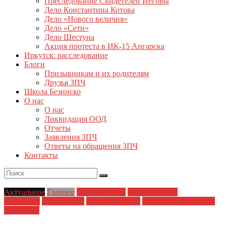
Преследование Свидетелей Иеговы
Дело Константина Котова
Дело «Нового величия»
Дело «Сети»
Дело Шестуна
Акция протеста в ИК-15 Ангарска
Иркутск: расследование
Блоги
Призывникам и их родителям
Друзья ЗПЧ
Школа Безниско
О нас
О нас
Ликвидация ООД
Отчеты
Заявления ЗПЧ
Ответы на обращения ЗПЧ
Контакты
Актуальное
Главное
Главные темы
Политические
репрессии
Права детей
Права человека
Преследования Хизб
ут-Тахрир