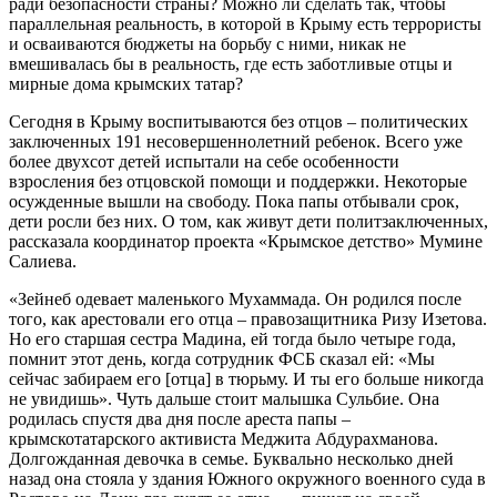
ради безопасности страны? Можно ли сделать так, чтобы
параллельная реальность, в которой в Крыму есть террористы
и осваиваются бюджеты на борьбу с ними, никак не
вмешивалась бы в реальность, где есть заботливые отцы и
мирные дома крымских татар?
Сегодня в Крыму воспитываются без отцов – политических
заключенных 191 несовершеннолетний ребенок. Всего уже
более двухсот детей испытали на себе особенности
взросления без отцовской помощи и поддержки. Некоторые
осужденные вышли на свободу. Пока папы отбывали срок,
дети росли без них. О том, как живут дети политзаключенных,
рассказала координатор проекта «Крымское детство» Мумине
Салиева.
«Зейнеб одевает маленького Мухаммада. Он родился после
того, как арестовали его отца – правозащитника Ризу Изетова.
Но его старшая сестра Мадина, ей тогда было четыре года,
помнит этот день, когда сотрудник ФСБ сказал ей: «Мы
сейчас забираем его [отца] в тюрьму. И ты его больше никогда
не увидишь». Чуть дальше стоит малышка Сульбие. Она
родилась спустя два дня после ареста папы –
крымскотатарского активиста Меджита Абдурахманова.
Долгожданная девочка в семье. Буквально несколько дней
назад она стояла у здания Южного окружного военного суда в