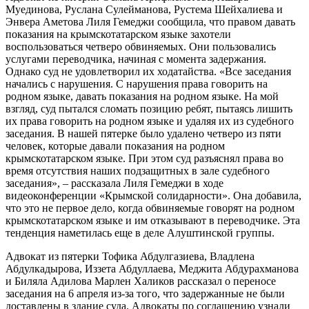
Муединова, Руслана Сулейманова, Рустема Шейхалиева и
Энвера Аметова Лиля Гемеджи сообщила, что правом давать
показания на крымскотатарском языке захотели
воспользоваться четверо обвиняемых. Они пользовались
услугами переводчика, начиная с момента задержания.
Однако суд не удовлетворил их ходатайства. «Все заседания
начались с нарушения. С нарушения права говорить на
родном языке, давать показания на родном языке. На мой
взгляд, суд пытался сломать позицию ребят, пытаясь лишить
их права говорить на родном языке и удаляя их из судебного
заседания. В нашей пятерке было удалено четверо из пяти
человек, которые давали показания на родном
крымскотатарском языке. При этом суд разъяснял права во
время отсутствия наших подзащитных в зале судебного
заседания», – рассказала Лиля Гемеджи в ходе
видеоконференции «Крымской солидарности». Она добавила,
что это не первое дело, когда обвиняемые говорят на родном
крымскотатарском языке и им отказывают в переводчике. Эта
тенденция наметилась еще в деле Алуштинской группы.
Адвокат из пятерки Тофика Абдулгазиева, Владлена
Абдулкадырова, Иззета Абдуллаева, Меджита Абдурахманова
и Биляла Адилова Марлен Халиков рассказал о переносе
заседания на 6 апреля из-за того, что задержанные не были
доставлены в здание суда. Адвокаты по соглашению узнали