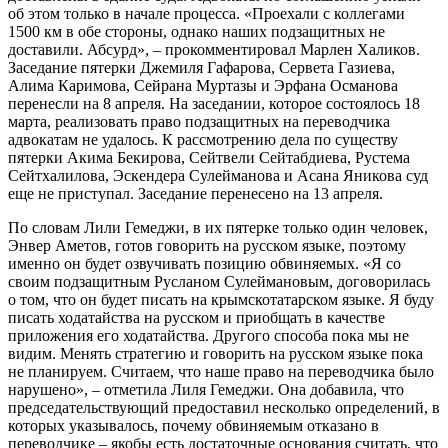
об этом только в начале процесса. «Проехали с коллегами
1500 км в обе стороны, однако наших подзащитных не
доставили. Абсурд», – прокомментировал Марлен Халиков.
Заседание пятерки Джемиля Гафарова, Сервета Газиева,
Алима Каримова, Сейрана Муртазы и Эрфана Османова
перенесли на 8 апреля. На заседании, которое состоялось 18
марта, реализовать право подзащитных на переводчика
адвокатам не удалось. К рассмотрению дела по существу
пятерки Акима Бекирова, Сейтвели Сейтабдиева, Рустема
Сейтхалилова, Эскендера Сулейманова и Асана Яникова суд
еще не приступал. Заседание перенесено на 13 апреля.
По словам Лили Гемеджи, в их пятерке только один человек,
Энвер Аметов, готов говорить на русском языке, поэтому
именно он будет озвучивать позицию обвиняемых. «Я со
своим подзащитным Русланом Сулеймановым, договорилась
о том, что он будет писать на крымскотатарском языке. Я буду
писать ходатайства на русском и приобщать в качестве
приложения его ходатайства. Другого способа пока мы не
видим. Менять стратегию и говорить на русском языке пока
не планируем. Считаем, что наше право на переводчика было
нарушено», – отметила Лиля Гемеджи. Она добавила, что
председательствующий предоставил несколько определений, в
которых указывалось, почему обвиняемым отказано в
переводчике – якобы есть достаточные основания считать, что