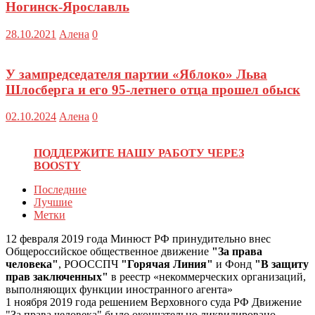
Ногинск-Ярославль
28.10.2021
Алена
0
У зампредседателя партии «Яблоко» Льва
Шлосберга и его 95-летнего отца прошел обыск
02.10.2024
Алена
0
ПОДДЕРЖИТЕ НАШУ РАБОТУ ЧЕРЕЗ
BOOSTY
Последние
Лучшие
Метки
12 февраля 2019 года Минюст РФ принудительно внес
Общероссийское общественное движение
"За права
человека"
, РООССПЧ
"Горячая Линия"
и Фонд
"В защиту
прав заключенных"
в реестр «некоммерческих организаций,
выполняющих функции иностранного агента»
1 ноября 2019 года решением Верховного суда РФ Движение
"За права человека" было окончательно ликвидировано.