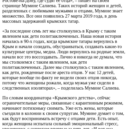
Ростове-на-Дону, где судят ее отца», – пишет на своей
странице Мумине Салиева. Таких историй женщин и детей,
разделенных с любимыми мужьями и отцами, Мумине знает
множество. Все они появились 27 марта 2019 года, в день
массовых задержаний крымских татар.
«За последние семь лет мы столкнулись в Крыму с таким
явлением как дети политзаключенных. Наша новая история
началась в 90-х годах, когда крымские татары вернулись в
Крым и начали созидать, обустраиваться, создавать какие-то
культурные центры, медиа. Люди вернулись на родные земли,
начали все это воссоздавать. Лично я никогда не думала, что
мы столкнемся с таким явлением, как дети
политзаключенных. Далее мы столкнулись с таким явлением,
как дети, рожденные после ареста отцов. У нас 12 детей,
которые вообще по факту не видели своих отцов никогда,
потому что женщины рожали, когда мужья уже сидели в
следственных изоляторах», – поделилась Мумине Салиева.
По словам координатора «Крымского детства», сейчас
ограничительные меры, связанные с карантинным режимом,
начинают потихоньку снимать. Уже есть жены, которые
съездили в колонии к своим супругам. Мумине думает о том,
как будут воспринимать встречу с отцами дети. Есть опыт,
когда женщина испытала сильный эмоциональный стресс,
увидевшись с супругом впервые за пять лет. «И вот она