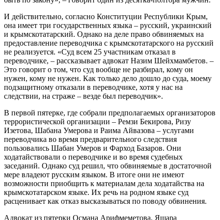
И действительно, согласно Конституции Республики Крым,
она имеет три государственных языка – русский, украинский
и крымскотатарский. Однако на деле право обвиняемых на
предоставление переводчика с крымскотатарского на русский
не реализуется. «Суд всем 25 участникам отказал в
переводчике, – рассказывает адвокат Назим Шейхмамбетов. –
Это говорит о том, что суд вообще не разбирал, кому он
нужен, кому не нужен. Как только дело дошло до суда, моему
подзащитному отказали в переводчике, хотя у нас на
следствии, на страже – везде был переводчик».
В первой пятерке, где собрали предполагаемых организаторов
террористической организации – Ремзи Бекирова, Ризу
Изетова, Шабана Умерова и Раима Айвазова – услугами
переводчика во время предварительного следствия
пользовались Шабан Умеров и Фарход Базаров. Они
ходатайствовали о переводчике и во время судебных
заседаний. Однако суд решил, что обвиняемые в достаточной
мере владеют русским языком. В итоге они не имеют
возможности приобщить к материалам дела ходатайства на
крымскотатарском языке. Их речь на родном языке суд
расценивает как отказ высказываться по поводу обвинения.
Адвокат из пятерки Османа Арифмеметова, Яшара