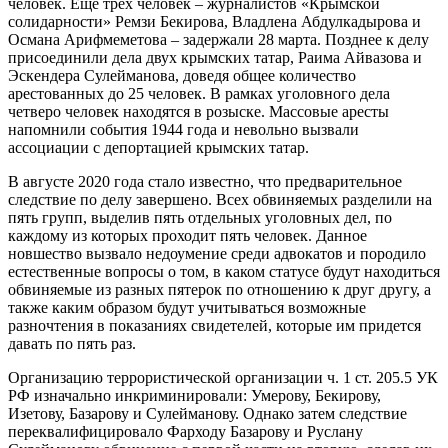
человек. Еще трех человек – журналистов «Крымской
солидарности» Ремзи Бекирова, Владлена Абдулкадырова и
Османа Арифмеметова – задержали 28 марта. Позднее к делу
присоединили дела двух крымских татар, Раима Айвазова и
Эскендера Сулейманова, доведя общее количество
арестованных до 25 человек. В рамках уголовного дела
четверо человек находятся в розыске. Массовые аресты
напомнили события 1944 года и невольно вызвали
ассоциации с депортацией крымских татар.
В августе 2020 года стало известно, что предварительное
следствие по делу завершено. Всех обвиняемых разделили на
пять групп, выделив пять отдельных уголовных дел, по
каждому из которых проходит пять человек. Данное
новшество вызвало недоумение среди адвокатов и породило
естественные вопросы о том, в каком статусе будут находиться
обвиняемые из разных пятерок по отношению к друг другу, а
также каким образом будут учитываться возможные
разночтения в показаниях свидетелей, которые им придется
давать по пять раз.
Организацию террористической организации ч. 1 ст. 205.5 УК
РФ изначально инкриминировали: Умерову, Бекирову,
Изетову, Базарову и Сулейманову. Однако затем следствие
переквалифицировало Фарходу Базарову и Руслану