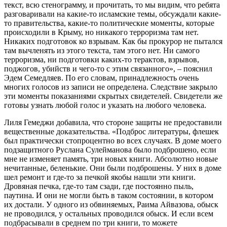
текст, всю стенограмму, и прочитать, то мы видим, что ребята
разговаривали на какие-то исламские темы, обсуждали какие-
то правительства, какие-то политические моменты, которые
происходили в Крыму, но никакого терроризма там нет.
Никаких подготовок ко взрывам. Как бы прокурор не пытался
там вычленять из этого текста, там этого нет. Ни самого
терроризма, ни подготовки каких-то терактов, взрывов,
поджогов, убийств и чего-то с этим связанного», – пояснил
Эдем Семедляев. По его словам, принадлежность очень
многих голосов из записи не определена. Следствие закрыло
эти моменты показаниями скрытых свидетелей. Свидетели же
готовы узнать любой голос и указать на любого человека.
Лиля Гемеджи добавила, что стороне защиты не предоставили
вещественные доказательства. «Подброс литературы, флешек
был практически стопроцентно во всех случаях. В доме моего
подзащитного Руслана Сулейманова было подброшено, если
мне не изменяет память, три новых книги. Абсолютно новые
нечитанные, беленькие. Они были подброшены. У них в доме
шел ремонт и где-то за печкой якобы нашли эти книги.
Дровяная печка, где-то там сзади, где постоянно пыль,
паутина. И они не могли быть в таком состоянии, в котором
их достали. У одного из обвиняемых, Раима Айвазова, обыск
не проводился, у остальных проводился обыск. И если всем
подбрасывали в среднем по три книги, то можете