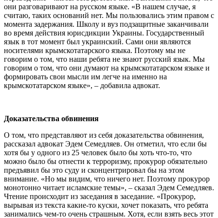
они разговаривают на русском языке. «В нашем случае, я
считаю, таких оснований нет. Мы пользовались этим правом с
момента задержания. Школу и вуз подзащитные заканчивали
во время действия юрисдикции Украины. Государственный
язык в тот момент был украинский. Сами они являются
носителями крымскотатарского языка. Поэтому мы не
говорим о том, что наши ребята не знают русский язык. Мы
говорим о том, что они думают на крымскотатарском языке и
формировать свои мысли им легче на именно на
крымскотатарском языке», – добавила адвокат.
Доказательства обвинения
О том, что представляют из себя доказательства обвинения,
рассказал адвокат Эдем Семедляев. Он отметил, что если бы
хотя бы у одного из 25 человек было бы хоть что-то, что
можно было бы отнести к терроризму, прокурор обязательно
предъявил бы это суду и сконцентрировал бы на этом
внимание. «Но мы видим, что ничего нет. Поэтому прокурор
монотонно читает исламские темы», – сказал Эдем Семедляев.
Чтение происходит из заседания в заседание. «Прокурор,
вырывая из текста какие-то куски, хочет показать, что ребята
занимались чем-то очень страшным. Хотя, если взять весь этот