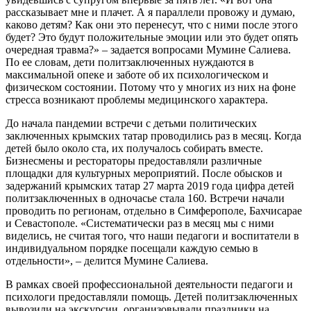
рассказывает мне и плачет. А я параллели провожу и думаю,
каково детям? Как они это перенесут, что с ними после этого
будет? Это будут положительные эмоции или это будет опять
очередная травма?» – задается вопросами Мумине Салиева.
По ее словам, дети политзаключенных нуждаются в
максимальной опеке и заботе об их психологическом и
физическом состоянии. Потому что у многих из них на фоне
стресса возникают проблемы медицинского характера.
До начала пандемии встречи с детьми политических
заключенных крымских татар проводились раз в месяц. Когда
детей было около ста, их получалось собирать вместе.
Бизнесмены и рестораторы предоставляли различные
площадки для культурных мероприятий. После обысков и
задержаний крымских татар 27 марта 2019 года цифра детей
политзаключенных в одночасье стала 160. Встречи начали
проводить по регионам, отдельно в Симферополе, Бахчисарае
и Севастополе. «Систематически раз в месяц мы с ними
виделись, не считая того, что наши педагоги и воспитатели в
индивидуальном порядке посещали каждую семью в
отдельности», – делится Мумине Салиева.
В рамках своей профессиональной деятельности педагоги и
психологи предоставляли помощь. Детей политзаключенных
вывозили на экскурсии, организовывали праздники на