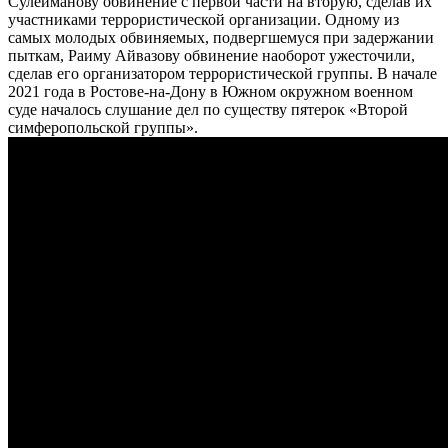
Сулейманову обвинение с первой части на вторую, сделав их
участниками террористической организации. Одному из
самых молодых обвиняемых, подвергшемуся при задержании
пыткам, Раиму Айвазову обвинение наоборот ужесточили,
сделав его организатором террористической группы. В начале
2021 года в Ростове-на-Дону в Южном окружном военном
суде началось слушание дел по существу пятерок «Второй
симферопольской группы».