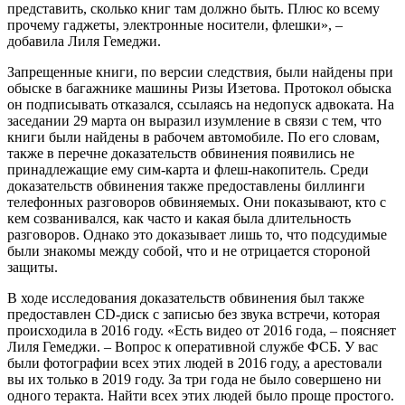
представить, сколько книг там должно быть. Плюс ко всему
прочему гаджеты, электронные носители, флешки», –
добавила Лиля Гемеджи.
Запрещенные книги, по версии следствия, были найдены при
обыске в багажнике машины Ризы Изетова. Протокол обыска
он подписывать отказался, ссылаясь на недопуск адвоката. На
заседании 29 марта он выразил изумление в связи с тем, что
книги были найдены в рабочем автомобиле. По его словам,
также в перечне доказательств обвинения появились не
принадлежащие ему сим-карта и флеш-накопитель. Среди
доказательств обвинения также предоставлены биллинги
телефонных разговоров обвиняемых. Они показывают, кто с
кем созванивался, как часто и какая была длительность
разговоров. Однако это доказывает лишь то, что подсудимые
были знакомы между собой, что и не отрицается стороной
защиты.
В ходе исследования доказательств обвинения был также
предоставлен CD-диск с записью без звука встречи, которая
происходила в 2016 году. «Есть видео от 2016 года, – поясняет
Лиля Гемеджи. – Вопрос к оперативной службе ФСБ. У вас
были фотографии всех этих людей в 2016 году, а арестовали
вы их только в 2019 году. За три года не было совершено ни
одного теракта. Найти всех этих людей было проще простого.