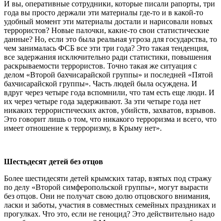
И вы, оперативные сотрудники, которые писали рапорты, три
года вы просто держали эти материалы где-то и в какой-то
удобный момент эти материалы достали и нарисовали новых
террористов? Новые палочки, какие-то свои статистические
данные? Но, если это была реальная угроза для государства, то
чем занималась ФСБ все эти три года? Это такая тенденция,
все задержания исключительно ради статистики, повышения
раскрываемости террористов. Точно такая же ситуация с
делом «Второй бахчисарайской группы» и последней «Пятой
бахчисарайской группы». Часть людей была осуждена. И
вдруг через четыре года вспомнили, что там есть еще люди. И
их через четыре года задерживают. За эти четыре года нет
никаких террористических актов, убийств, захватов, взрывов.
Это говорит лишь о том, что никакого терроризма и всего, что
имеет отношение к терроризму, в Крыму нет».
Шестьдесят детей без отцов
Более шестидесяти детей крымских татар, взятых под стражу
по делу «Второй симферопольской группы», могут вырасти
без отцов. Они не получат свою долю отцовского внимания,
ласки и заботы, участия в совместных семейных праздниках и
прогулках. Что это, если не геноцид? Это действительно надо