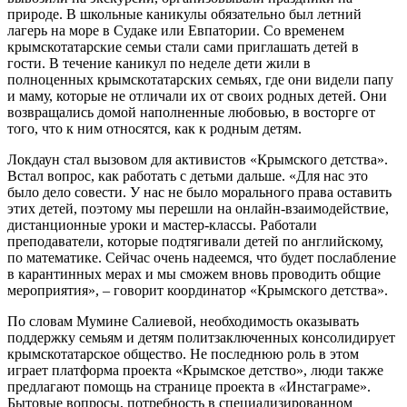
природе. В школьные каникулы обязательно был летний
лагерь на море в Судаке или Евпатории. Со временем
крымскотатарские семьи стали сами приглашать детей в
гости. В течение каникул по неделе дети жили в
полноценных крымскотатарских семьях, где они видели папу
и маму, которые не отличали их от своих родных детей. Они
возвращались домой наполненные любовью, в восторге от
того, что к ним относятся, как к родным детям.
Локдаун стал вызовом для активистов «Крымского детства».
Встал вопрос, как работать с детьми дальше. «Для нас это
было дело совести. У нас не было морального права оставить
этих детей, поэтому мы перешли на онлайн-взаимодействие,
дистанционные уроки и мастер-классы. Работали
преподаватели, которые подтягивали детей по английскому,
по математике. Сейчас очень надеемся, что будет послабление
в карантинных мерах и мы сможем вновь проводить общие
мероприятия», – говорит координатор «Крымского детства».
По словам Мумине Салиевой, необходимость оказывать
поддержку семьям и детям политзаключенных консолидирует
крымскотатарское общество. Не последнюю роль в этом
играет платформа проекта «Крымское детство», люди также
предлагают помощь на странице проекта в
«
Инстаграме».
Бытовые вопросы, потребность в специализированном