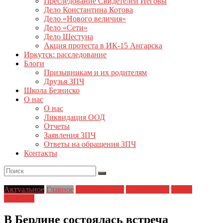
Преследование Свидетелей Иеговы
Дело Константина Котова
Дело «Нового величия»
Дело «Сети»
Дело Шестуна
Акция протеста в ИК-15 Ангарска
Иркутск: расследование
Блоги
Призывникам и их родителям
Друзья ЗПЧ
Школа Безниско
О нас
О нас
Ликвидация ООД
Отчеты
Заявления ЗПЧ
Ответы на обращения ЗПЧ
Контакты
Актуальное
Главное
Главные темы
Новости дня
Права
человека
В Берлине состоялась встреча