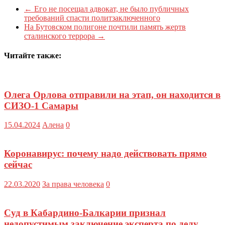
←
Его не посещал адвокат, не было публичных
требований спасти политзаключенного
На Бутовском полигоне почтили память жертв
сталинского террора
→
Читайте также:
Олега Орлова отправили на этап, он находится в
СИЗО-1 Самары
15.04.2024
Алена
0
Коронавирус: почему надо действовать прямо
сейчас
22.03.2020
За права человека
0
Суд в Кабардино-Балкарии признал
недопустимым заключение эксперта по делу