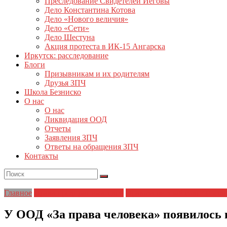
Преследование Свидетелей Иеговы
Дело Константина Котова
Дело «Нового величия»
Дело «Сети»
Дело Шестуна
Акция протеста в ИК-15 Ангарска
Иркутск: расследование
Блоги
Призывникам и их родителям
Друзья ЗПЧ
Школа Безниско
О нас
О нас
Ликвидация ООД
Отчеты
Заявления ЗПЧ
Ответы на обращения ЗПЧ
Контакты
Главное
Права предпринимателей
Правозащитный совет Росси
У ООД «За права человека» появилось