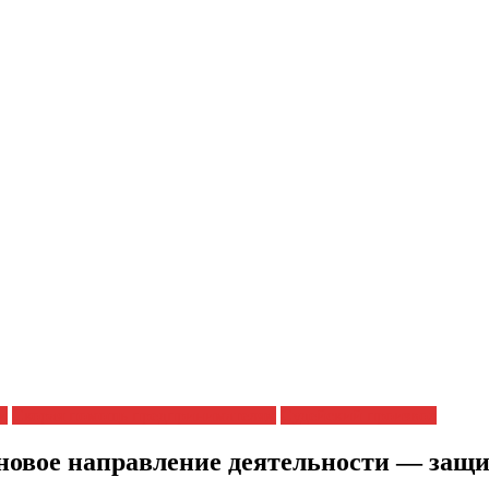
и
Скорая помощь предпринимателям
Судейский произвол
 новое направление деятельности — защ