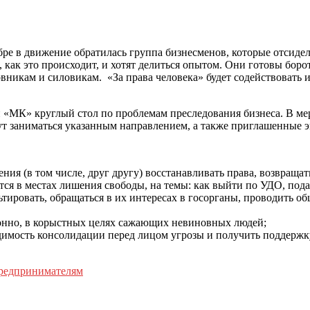
ябре в движение обратилась группа бизнесменов, которые отсид
 как это происходит, и хотят делиться опытом. Они готовы боро
вникам и силовикам. «За права человека» будет содействовать и
ции «МК» круглый стол по проблемам преследования бизнеса. В 
ут заниматься указанным направлением, а также приглашенные
я (в том числе, друг другу) восстанавливать права, возвращат
тся в местах лишения свободы, на темы: как выйти по УДО, пода
льтировать, обращаться в их интересах в госорганы, проводить о
конно, в корыстных целях сажающих невиновных людей;
димость консолидации перед лицом угрозы и получить поддержку
редпринимателям