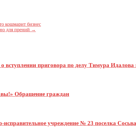
то кошмарит бизнес
но для прений
→
 о вступлении приговора по делу Тимура Идалова 
равы!» Обращение граждан
-исправительное учреждение № 23 поселка Сосьв