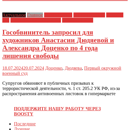
Актуальное
Главное
Главные темы
ЗПЧ в регионах
Новости
дня
Политические репрессии
Права человека
Гособвинитель запросил для
художников Анастасии Дюдяевой и
Александра Доценко по 4 года
лишения свободы
18.07.2024
20.07.2024
Доценко
,
Дюдяева
,
Первый окружной
военный суд
Супругов обвиняют в публичных призывах к
террористической деятельности, ч. 1 ст. 205.2 УК РФ, из-за
распространения антивоенных листовок в гипермаркете
ПОДДЕРЖИТЕ НАШУ РАБОТУ ЧЕРЕЗ
BOOSTY
Последние
Лучшие