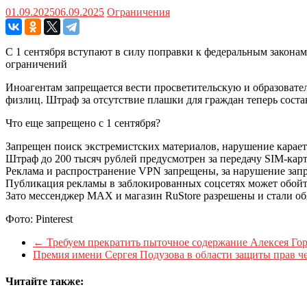
01.09.2025
06.09.2025
Ограничения
С 1 сентября вступают в силу поправки к федеральным законам
ограничений
Иноагентам запрещается вести просветительскую и образовател
физлиц. Штраф за отсутствие плашки для граждан теперь соста
Что еще запрещено с 1 сентября?
Запрещен поиск экстремистских материалов, нарушение карает
Штраф до 200 тысяч рублей предусмотрен за передачу SIM-карт
Реклама и распространение VPN запрещены, за нарушение запр
Публикация рекламы в заблокированных соцсетях может обойти
Зато мессенджер MAX и магазин RuStore разрешены и стали об
Фото: Pinterest
←
Требуем прекратить пыточное содержание Алексея Г
Премия имени Сергея Подузова в области защиты прав ч
Читайте также: