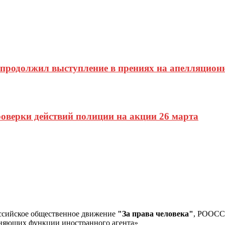
продолжил выступление в прениях на апелляционн
оверки действий полиции на акции 26 марта
ссийское общественное движение
"За права человека"
, РООС
лняющих функции иностранного агента»