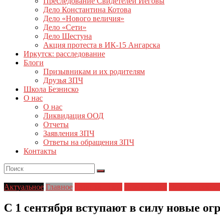
Преследование Свидетелей Иеговы
Дело Константина Котова
Дело «Нового величия»
Дело «Сети»
Дело Шестуна
Акция протеста в ИК-15 Ангарска
Иркутск: расследование
Блоги
Призывникам и их родителям
Друзья ЗПЧ
Школа Безниско
О нас
О нас
Ликвидация ООД
Отчеты
Заявления ЗПЧ
Ответы на обращения ЗПЧ
Контакты
Актуальное
Главное
Главные темы
Новости дня
Политические 
С 1 сентября вступают в силу новые ог