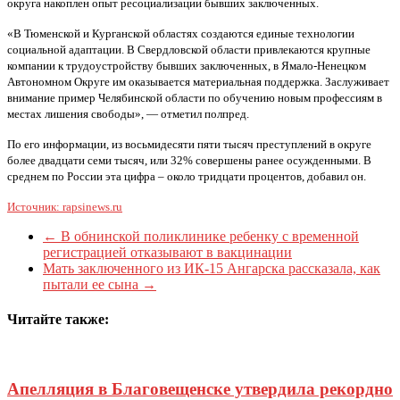
округа накоплен опыт ресоциализации бывших заключенных.
«В Тюменской и Курганской областях создаются единые технологии
социальной адаптации. В Свердловской области привлекаются крупные
компании к трудоустройству бывших заключенных, в Ямало-Ненецком
Автономном Округе им оказывается материальная поддержка. Заслуживает
внимание пример Челябинской области по обучению новым профессиям в
местах лишения свободы», — отметил полпред.
По его информации, из восьмидесяти пяти тысяч преступлений в округе
более двадцати семи тысяч, или 32% совершены ранее осужденными. В
среднем по России эта цифра – около тридцати процентов, добавил он.
Источник: rapsinews.ru
←
В обнинской поликлинике ребенку с временной
регистрацией отказывают в вакцинации
Мать заключенного из ИК-15 Ангарска рассказала, как
пытали ее сына
→
Читайте также:
Апелляция в Благовещенске утвердила рекордно