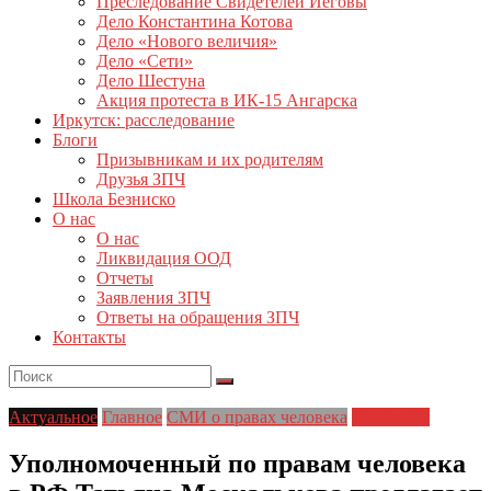
Преследование Свидетелей Иеговы
Дело Константина Котова
Дело «Нового величия»
Дело «Сети»
Дело Шестуна
Акция протеста в ИК-15 Ангарска
Иркутск: расследование
Блоги
Призывникам и их родителям
Друзья ЗПЧ
Школа Безниско
О нас
О нас
Ликвидация ООД
Отчеты
Заявления ЗПЧ
Ответы на обращения ЗПЧ
Контакты
Актуальное
Главное
СМИ о правах человека
УПЧ в РФ
Уполномоченный по правам человека