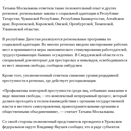
Татьяна Москалькова отметила также положительный опыт и других
регионов: региональные законы о социальной адаптации в Республике
Татарстан, Чувашской Республике, Республики Башкортостан, Алтайском
крае, Воронежской, Кировской, Омской, Оренбургской, Тюменской,
Ульяновской областях.
В республике Дагестан реализуются региональные программы по
социальной адаптации. Во многих регионах введено квотирование рабочих
мест и принимаются меры экономического стимулирования работодателей,
трудоустраивающих бывших осужденных. В Свердловской области есть
специальный дом-интернат для престарелых и инвалидов, освободившихся
из мест лишения свободы, сообщила омбудсмен.
Кроме того, уполномоченный отметила снижение уровня рецидивной
преступности в регионах, где действует ресоциализация.
«Профилактика повторной преступности среди лиц, отбывших наказание в
виде лишения свободы, – это комплексный непрерывный процесс, который
должен проходить в тесном взаимодействии с органами государственной
власти и местного самоуправления, правоохранительными органами и
общественными объединениями», — считает Татьяна Москалькова.
Со своей стороны полномочный представитель президента в Уральском
федеральном округе Владимир Якушев сообщил, что в ряде субъектов