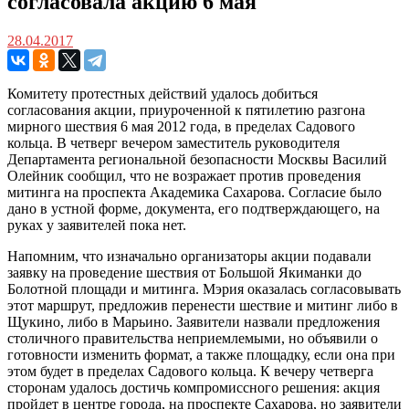
согласовала акцию 6 мая
28.04.2017
Комитету протестных действий удалось добиться
согласования акции, приуроченной к пятилетию разгона
мирного шествия 6 мая 2012 года, в пределах Садового
кольца. В четверг вечером заместитель руководителя
Департамента региональной безопасности Москвы Василий
Олейник сообщил, что не возражает против проведения
митинга на проспекта Академика Сахарова. Согласие было
дано в устной форме, документа, его подтверждающего, на
руках у заявителей пока нет.
Напомним, что изначально организаторы акции подавали
заявку на проведение шествия от Большой Якиманки до
Болотной площади и митинга. Мэрия оказалась согласовывать
этот маршрут, предложив перенести шествие и митинг либо в
Щукино, либо в Марьино. Заявители назвали предложения
столичного правительства неприемлемыми, но объявили о
готовности изменить формат, а также площадку, если она при
этом будет в пределах Садового кольца. К вечеру четверга
сторонам удалось достичь компромиссного решения: акция
пройдет в центре города, на проспекте Сахарова, но заявители