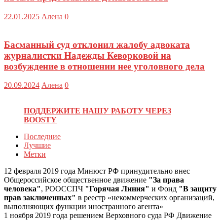
22.01.2025
Алена
0
Басманный суд отклонил жалобу адвоката
журналистки Надежды Кеворковой на
возбуждение в отношении нее уголовного дела
20.09.2024
Алена
0
ПОДДЕРЖИТЕ НАШУ РАБОТУ ЧЕРЕЗ
BOOSTY
Последние
Лучшие
Метки
12 февраля 2019 года Минюст РФ принудительно внес
Общероссийское общественное движение
"За права
человека"
, РООССПЧ
"Горячая Линия"
и Фонд
"В защиту
прав заключенных"
в реестр «некоммерческих организаций,
выполняющих функции иностранного агента»
1 ноября 2019 года решением Верховного суда РФ Движение