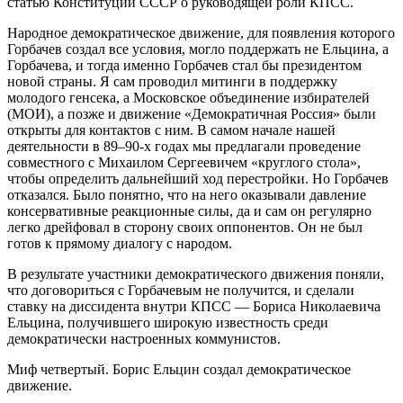
статью Конституции СССР о руководящей роли КПСС.
Народное демократическое движение, для появления которого
Горбачев создал все условия, могло поддержать не Ельцина, а
Горбачева, и тогда именно Горбачев стал бы президентом
новой страны. Я сам проводил митинги в поддержку
молодого генсека, а Московское объединение избирателей
(МОИ), а позже и движение «Демократичная Россия» были
открыты для контактов с ним. В самом начале нашей
деятельности в 89–90‑х годах мы предлагали проведение
совместного с Михаилом Сергеевичем «круглого стола»,
чтобы определить дальнейший ход перестройки. Но Горбачев
отказался. Было понятно, что на него оказывали давление
консервативные реакционные силы, да и сам он регулярно
легко дрейфовал в сторону своих оппонентов. Он не был
готов к прямому диалогу с народом.
В результате участники демократического движения поняли,
что договориться с Горбачевым не получится, и сделали
ставку на диссидента внутри КПСС — Бориса Николаевича
Ельцина, получившего широкую известность среди
демократически настроенных коммунистов.
Миф четвертый. Борис Ельцин создал демократическое
движение.