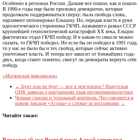
Особенно в регионах России. Дальше все пошло, как и пошло.
В 1990‑е годы еще были признаки демократии, которые
продолжали поддерживаться сверху: была свобода слова,
парламент оппонировал Ельцину. Но, передав власть в руки
идеологического сторонника ГКЧП, назвавшего развал СССР
крупнейшей геополитической катастрофой ХХ века, Ельцин
фактически отдал ГКЧП победу. И в каком-то смысле можно
сказать, то ГКЧП победил. Но если бы он победил в 1991 году,
то у нас не было бы и тех свобод, которые сейчас активно
уничтожает власть. И теперь все зависит от ближайших года-
двух, когда станет понятно, смогут ли демократы вернуть себе
победу.
«Московский комсомолец»
←
Бунт или не бунт — вот в чем вопрос? Иркутская
ОНК заявила о нарушениях прав несовершеннолетних
Черные списки и тотальный контроль. Что говорится в
новом докладе «Агоры» о слежке за россиянами
→
Читайте также:
Верховный суд Республики Алтай утвердил