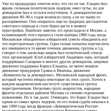
Уже из предыдущих ответов ясно, что это не так. Ельцин был
ярким, сильным политическим лидером, имел чутье, но для
демократов был и остался попутчиком. А демократическое
движение 80–90‑х годов возникло снизу, а не по чьему-то
распоряжению. Оно опиралось еще на традиции диссидентов
советского периода и стало бурно расти в момент
перестройки. Наиболее заметно это происходило в Москве, а
кульминацией этого процесса стали выборы 1989 года, когда
Московское объединение избирателей сумело объединить все
эти перестроечные группы. Одна только попытка перечислить
все имевшиеся в то время течения, движения, группы и т.д.
говорит о том, насколько широк был политический спектр
этих организаций: Клуб избирателей Академии наук, который
поддерживал Сахарова и многих других демократов, широкое
движение поддержки Бориса Ельцина, не менее мощное
движение прокуроров Гдляна и Иванова, движение
«Коммунисты за демократию», Московский народный фронт,
который частично вбирал некоторые их этих групп. Почти в
каждом академическом институте существовала группа
перестроечников. Несколько групп анархистов, народные
фронты отдельных районов Москвы со своими отдельными
названиями. Ну и так далее. Очевидно, что Борис Ельцин был
одним из самых ярких лидеров, но его новая судьба началась в
мае 1990 года, когда фракция «Демократическая Россия»
выдвинула его на пост председателя Верховного совета