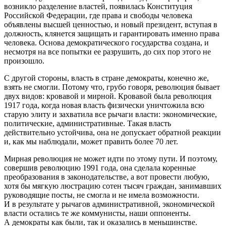
возникло разделение властей, появилась Конституция
Российской Федерации, где права и свободы человека
объявлены высшей ценностью, и новый президент, вступая в
должность, клянется защищать и гарантировать именно права
человека. Основа демократического государства создана, и
несмотря на все попытки ее разрушить, до сих пор этого не
произошло.
С другой стороны, власть в стране демократы, конечно же,
взять не смогли. Потому что, грубо говоря, революция бывает
двух видов: кровавой и мирной. Кровавой была революция
1917 года, когда новая власть физически уничтожила всю
старую элиту и захватила все рычаги власти: экономические,
политические, административные. Такая власть
действительно устойчива, она не допускает обратной реакции
и, как мы наблюдали, может править более 70 лет.
Мирная революция не может идти по этому пути. И поэтому,
совершив революцию 1991 года, она сделала коренные
преобразования в законодательстве, а вот провести любую,
хотя бы мягкую люстрацию сотен тысяч граждан, занимавших
руководящие посты, не смогла и не имела возможности.
И в результате у рычагов административной, экономической
власти остались те же коммунисты, наши оппоненты.
А демократы как были, так и оказались в меньшинстве.