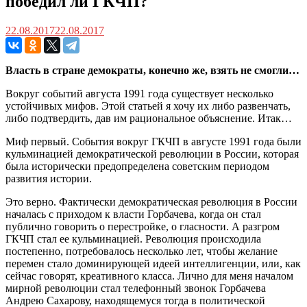
победил ли ГКЧП?
22.08.2017
22.08.2017
Власть в стране демократы, конечно же, взять не смогли…
Вокруг событий августа 1991 года существует несколько
устойчивых мифов. Этой статьей я хочу их либо развенчать,
либо подтвердить, дав им рациональное объяснение. Итак…
Миф первый. События вокруг ГКЧП в августе 1991 года были
кульминацией демократической революции в России, которая
была исторически предопределена советским периодом
развития истории.
Это верно. Фактически демократическая революция в России
началась с приходом к власти Горбачева, когда он стал
публично говорить о перестройке, о гласности. А разгром
ГКЧП стал ее кульминацией. Революция происходила
постепенно, потребовалось несколько лет, чтобы желание
перемен стало доминирующей идеей интеллигенции, или, как
сейчас говорят, креативного класса. Лично для меня началом
мирной революции стал телефонный звонок Горбачева
Андрею Сахарову, находящемуся тогда в политической