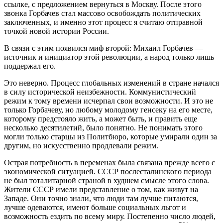
ссылке, с предложением вернуться в Москву. После этого
звонка Горбачев стал массово освобождать политических
заключенных, и именно этот процесс я считаю отправной
точкой новой истории России.
В связи с этим появился миф второй: Михаил Горбачев —
источник и инициатор этой революции, а народ только лишь
поддержал его.
Это неверно. Процесс глобальных изменений в стране начался
в силу исторической неизбежности. Коммунистический
режим к тому времени исчерпал свои возможности. И это не
только Горбачеву, но любому молодому генсеку на его месте,
которому предстояло жить, а может быть, и править еще
несколько десятилетий, было понятно. Не понимать этого
могли только старцы из Политбюро, которые умирали один за
другим, но искусственно продлевали режим.
Острая потребность в переменах была связана прежде всего с
экономической ситуацией. СССР послесталинского периода
не был тоталитарной страной в худшем смысле этого слова.
Жители СССР имели представление о том, как живут на
Западе. Они точно знали, что люди там лучше питаются,
лучше одеваются, имеют больше социальных льгот и
возможность ездить по всему миру. Постепенно число людей,