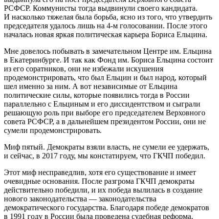
РСФСР. Коммунисты тогда выдвинули своего кандидата.
И насколько тяжелая была борьба, ясно из того, что утвердить
председателя удалось лишь на 4‑м голосовании. После этого
началась новая яркая политическая карьера Бориса Ельцина.
Мне довелось побывать в замечательном Центре им. Ельцина
в Екатеринбурге. И так как Фонд им. Бориса Ельцина состоит
из его соратников, они не избежали искушения
продемонстрировать, что был Ельцин и был народ, который
шел именно за ним. А вот независимые от Ельцина
политические силы, которые появились тогда в России
параллельно с Ельциным и его диссидентством и сыграли
решающую роль при выборе его председателем Верховного
совета РСФСР, а в дальнейшем президентом России, они не
сумели продемонстрировать.
Миф пятый. Демократы взяли власть, не сумели ее удержать,
и сейчас, в 2017 году, мы констатируем, что ГКЧП победил.
Этот миф несправедлив, хотя его существование и имеет
очевидные основания. После разгрома ГКЧП демократы
действительно победили, и их победа вылилась в создание
нового законодательства — законодательства
демократического государства. Благодаря победе демократов
в 1991 году в России была проведена судебная реформа,