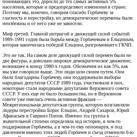
понимающих это, доросло до тех самых активных 5%
населения, которые и предопределяют изменения в стране.
Поэтому мы, конечно, говорим спасибо Горбачеву за
гласность и перестройку, но демократические перемены были
неизбежны и от него уже не зависели.
Миф третий. Главной интригой и движущей силой событий
1989–1991 годов была борьба между Горбачевым и Ельциным,
которая закончилась победой Ельцина, разгромившего ГКЧП.
Это не так. На самом деле движущей силой перемен были не
две фигуры, а довольно широкое демократическое движение,
возникшее к концу 1980‑х годов. Обозначим их как 5%, как
мы уже говорили выше. Эти люди шли своим путем. Они
были благодарны Горбачеву, они поддерживали выборы
народных депутатов СССР 1989 года, участвовали в них,
некоторые стали народными депутатами Верховного совета
СССР. У них еще не было большинства, но в Верховном
совете уже имелась очень активная фракция —
Межрегиональная депутатская группа, которую возглавляли
лидеры перестройки Борис Ельцин, Андрей Сахаров, Юрий
Афанасьев и Гавриил Попов. Именно эта группа в
значительной степени определяла ход истории, в чем-то
поддерживая Горбачева, а в чем-то ему оппонируя, и под
давлением именно этих людей Горбачев и съезд отменили 6‑ю