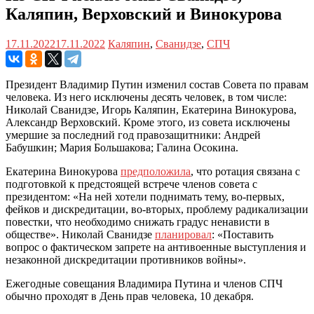
Каляпин, Верховский и Винокурова
17.11.2022
17.11.2022
Каляпин
,
Сванидзе
,
СПЧ
Президент Владимир Путин изменил состав Совета по правам
человека. Из него исключены десять человек, в том числе:
Николай Сванидзе, Игорь Каляпин, Екатерина Винокурова,
Александр Верховский. Кроме этого, из совета исключены
умершие за последний год правозащитники: Андрей
Бабушкин; Мария Большакова; Галина Осокина.
Екатерина Винокурова
предположила
, что ротация связана с
подготовкой к предстоящей встрече членов совета с
президентом: «На ней хотели поднимать тему, во-первых,
фейков и дискредитации, во-вторых, проблему радикализации
повестки, что необходимо снижать градус ненависти в
обществе». Николай Сванидзе
планировал
: «Поставить
вопрос о фактическом запрете на антивоенные выступления и
незаконной дискредитации противников войны».
Ежегодные совещания Владимира Путина и членов СПЧ
обычно проходят в День прав человека, 10 декабря.