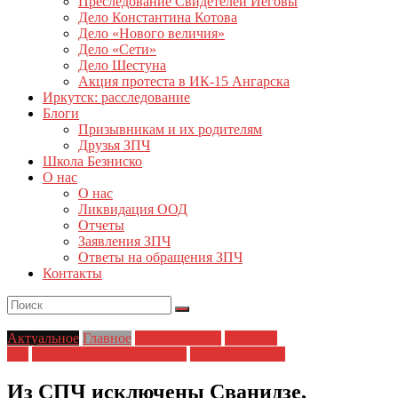
Преследование Свидетелей Иеговы
Дело Константина Котова
Дело «Нового величия»
Дело «Сети»
Дело Шестуна
Акция протеста в ИК-15 Ангарска
Иркутск: расследование
Блоги
Призывникам и их родителям
Друзья ЗПЧ
Школа Безниско
О нас
О нас
Ликвидация ООД
Отчеты
Заявления ЗПЧ
Ответы на обращения ЗПЧ
Контакты
Актуальное
Главное
Главные темы
Новости
дня
Политические репрессии
Права человека
Из СПЧ исключены Сванидзе,