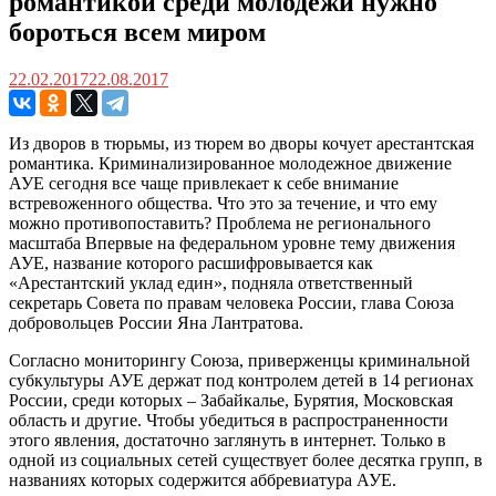
романтикой среди молодежи нужно
бороться всем миром
22.02.2017
22.08.2017
Из дворов в тюрьмы, из тюрем во дворы кочует арестантская
романтика. Криминализированное молодежное движение
АУЕ сегодня все чаще привлекает к себе внимание
встревоженного общества. Что это за течение, и что ему
можно противопоставить? Проблема не регионального
масштаба Впервые на федеральном уровне тему движения
АУЕ, название которого расшифровывается как
«Арестантский уклад един», подняла ответственный
секретарь Совета по правам человека России, глава Союза
добровольцев России Яна Лантратова.
Согласно мониторингу Союза, приверженцы криминальной
субкультуры АУЕ держат под контролем детей в 14 регионах
России, среди которых – Забайкалье, Бурятия, Московская
область и другие. Чтобы убедиться в распространенности
этого явления, достаточно заглянуть в интернет. Только в
одной из социальных сетей существует более десятка групп, в
названиях которых содержится аббревиатура АУЕ.