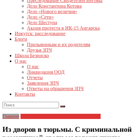
Преследование Свидетелей Иеговы
Дело Константина Котова
Дело «Нового величия»
Дело «Сети»
Дело Шестуна
Акция протеста в ИК-15 Ангарска
Иркутск: расследование
Блоги
Призывникам и их родителям
Друзья ЗПЧ
Школа Безниско
О нас
О нас
Ликвидация ООД
Отчеты
Заявления ЗПЧ
Ответы на обращения ЗПЧ
Контакты
Главное
Против репрессивной наркополитики
Из дворов в тюрьмы. С криминальной