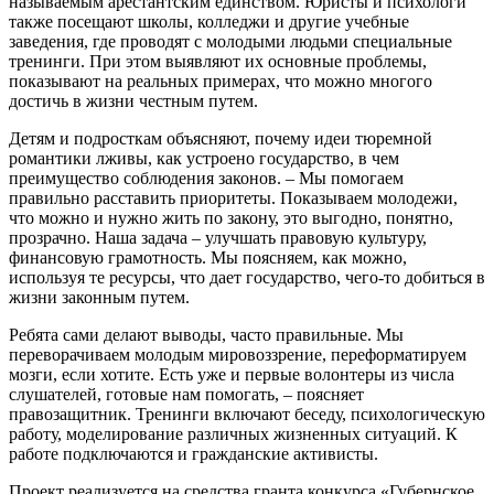
называемым арестантским единством. Юристы и психологи
также посещают школы, колледжи и другие учебные
заведения, где проводят с молодыми людьми специальные
тренинги. При этом выявляют их основные проблемы,
показывают на реальных примерах, что можно многого
достичь в жизни честным путем.
Детям и подросткам объясняют, почему идеи тюремной
романтики лживы, как устроено государство, в чем
преимущество соблюдения законов. – Мы помогаем
правильно расставить приоритеты. Показываем молодежи,
что можно и нужно жить по закону, это выгодно, понятно,
прозрачно. Наша задача – улучшать правовую культуру,
финансовую грамотность. Мы поясняем, как можно,
используя те ресурсы, что дает государство, чего-то добиться в
жизни законным путем.
Ребята сами делают выводы, часто правильные. Мы
переворачиваем молодым мировоззрение, переформатируем
мозги, если хотите. Есть уже и первые волонтеры из числа
слушателей, готовые нам помогать, – поясняет
правозащитник. Тренинги включают беседу, психологическую
работу, моделирование различных жизненных ситуаций. К
работе подключаются и гражданские активисты.
Проект реализуется на средства гранта конкурса «Губернское