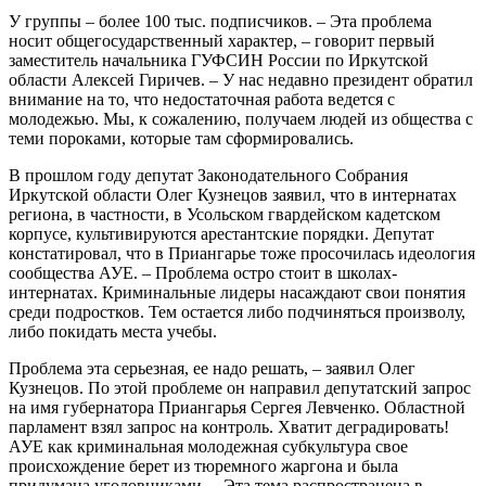
У группы – более 100 тыс. подписчиков. – Эта проблема
носит общегосударственный характер, – говорит первый
заместитель начальника ГУФСИН России по Иркутской
области Алексей Гиричев. – У нас недавно президент обратил
внимание на то, что недостаточная работа ведется с
молодежью. Мы, к сожалению, получаем людей из общества с
теми пороками, которые там сформировались.
В прошлом году депутат Законодательного Собрания
Иркутской области Олег Кузнецов заявил, что в интернатах
региона, в частности, в Усольском гвардейском кадетском
корпусе, культивируются арестантские порядки. Депутат
констатировал, что в Приангарье тоже просочилась идеология
сообщества АУЕ. – Проблема остро стоит в школах-
интернатах. Криминальные лидеры насаждают свои понятия
среди подростков. Тем остается либо подчиняться произволу,
либо покидать места учебы.
Проблема эта серьезная, ее надо решать, – заявил Олег
Кузнецов. По этой проблеме он направил депутатский запрос
на имя губернатора Приангарья Сергея Левченко. Областной
парламент взял запрос на контроль. Хватит деградировать!
АУЕ как криминальная молодежная субкультура свое
происхождение берет из тюремного жаргона и была
придумана уголовниками. – Эта тема распространена в