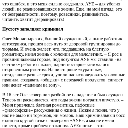
что ошибся, и это меня сильно озадачило. АУЕ – для убогих
людей, не реализовавшихся в жизни. Еще, на мой взгляд, это
от безграмотности, поэтому, ровесники, развивайтесь,
читайте, хватит деградировать!
Пустоту заполняет криминал
Олег Монастырских, бывший осужденный, а ныне работник
автосервиса, прошел весь путь от дворовой группировки до
тюрьмы. И очень жалеет, что, поддавшись на блатную
романтику, начал жизнь с колонии для малолетних. – Я рос в
провинциальном городе, под лозунгом АУЕ мы ставили «на
счетчик» ребят из школы, парни постарше занимались
откровенным рэкетом. Наши старшие «кураторы»,
отсидевшие разные сроки, учили нас исповедовать уголовные
правила, создавать «общаки» с передачей продуктов, сигарет
или денег «пацанам на зону».
В 16 лет Олег совершил разбойное нападение и был осужден.
Теперь он раскаивается, что годы жизни потратил впустую. –
Меня привлекла блатная романтика, пафосные
«философские» рассуждения о жизни. Позже я понял, что у
нас не было ни тормозов, ни мозгов. Наш криминальный босс
ездил на крутой тачке с номерами «АУЕ», а мы не имели
ничего, кроме проблем с законом. АУЕшники – это