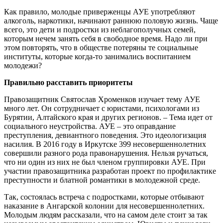
Как правило, молодые приверженцы АУЕ употребляют
алкоголь, наркотики, начинают раннюю половую жизнь. Чаще
всего, это дети и подростки из неблагополучных семей,
которым нечем занять себя в свободное время. Надо ли при
этом повторять, что в обществе потеряны те социальные
институты, которые когда-то занимались воспитанием
молодежи?
Правильно расставить приоритеты
Правозащитник Святослав Хроменков изучает тему АУЕ
много лет. Он сотрудничает с юристами, психологами из
Бурятии, Алтайского края и других регионов. – Тема идет от
социального неустройства. АУЕ – это оправдание
преступления, девиантного поведения. Это идеологизация
насилия. В 2016 году в Иркутске 399 несовершеннолетних
совершили разного рода правонарушения. Нельзя ручаться,
что ни один из них не был членом группировки АУЕ. При
участии правозащитника разработан проект по профилактике
преступности и блатной романтики в молодежной среде.
Так, состоялась встреча с подростками, которые отбывают
наказание в Ангарской колонии для несовершеннолетних.
Молодым людям рассказали, что на самом деле стоит за так