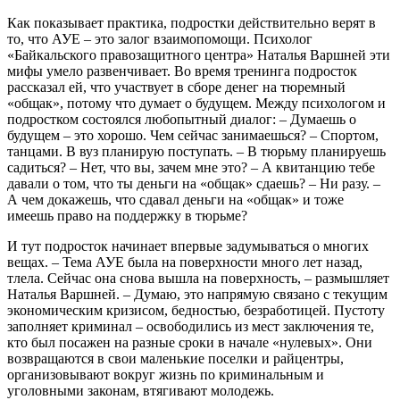
Как показывает практика, подростки действительно верят в
то, что АУЕ – это залог взаимопомощи. Психолог
«Байкальского правозащитного центра» Наталья Варшней эти
мифы умело развенчивает. Во время тренинга подросток
рассказал ей, что участвует в сборе денег на тюремный
«общак», потому что думает о будущем. Между психологом и
подростком состоялся любопытный диалог: – Думаешь о
будущем – это хорошо. Чем сейчас занимаешься? – Спортом,
танцами. В вуз планирую поступать. – В тюрьму планируешь
садиться? – Нет, что вы, зачем мне это? – А квитанцию тебе
давали о том, что ты деньги на «общак» сдаешь? – Ни разу. –
А чем докажешь, что сдавал деньги на «общак» и тоже
имеешь право на поддержку в тюрьме?
И тут подросток начинает впервые задумываться о многих
вещах. – Тема АУЕ была на поверхности много лет назад,
тлела. Сейчас она снова вышла на поверхность, – размышляет
Наталья Варшней. – Думаю, это напрямую связано с текущим
экономическим кризисом, бедностью, безработицей. Пустоту
заполняет криминал – освободились из мест заключения те,
кто был посажен на разные сроки в начале «нулевых». Они
возвращаются в свои маленькие поселки и райцентры,
организовывают вокруг жизнь по криминальным и
уголовными законам, втягивают молодежь.