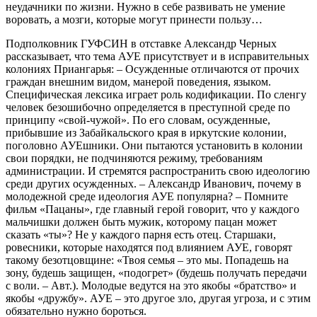
неудачники по жизни. Нужно в себе развивать не умение
воровать, а мозги, которые могут принести пользу…
Подполковник ГУФСИН в отставке Александр Черных
рассказывает, что тема АУЕ присутствует и в исправительных
колониях Приангарья: – Осужденные отличаются от прочих
граждан внешним видом, манерой поведения, языком.
Специфическая лексика играет роль кодификации. По сленгу
человек безошибочно определяется в преступной среде по
принципу «свой-чужой». По его словам, осужденные,
прибывшие из Забайкальского края в иркутские колонии,
поголовно АУЕшники. Они пытаются установить в колонии
свои порядки, не подчиняются режиму, требованиям
администрации. И стремятся распространить свою идеологию
среди других осужденных. – Александр Иванович, почему в
молодежной среде идеология АУЕ популярна? – Помните
фильм «Пацаны», где главный герой говорит, что у каждого
мальчишки должен быть мужик, которому пацан может
сказать «ты»? Не у каждого парня есть отец. Старшаки,
ровесники, которые находятся под влиянием АУЕ, говорят
такому безотцовщине: «Твоя семья – это мы. Попадешь на
зону, будешь защищен, «подогрет» (будешь получать передачи
с воли. – Авт.). Молодые ведутся на это якобы «братство» и
якобы «дружбу». АУЕ – это другое зло, другая угроза, и с этим
обязательно нужно бороться.