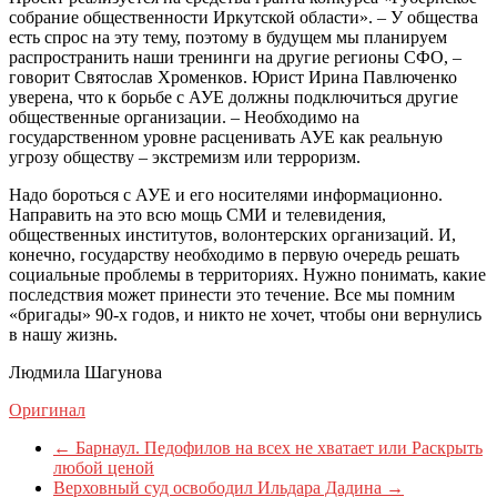
собрание общественности Иркутской области». – У общества
есть спрос на эту тему, поэтому в будущем мы планируем
распространить наши тренинги на другие регионы СФО, –
говорит Святослав Хроменков. Юрист Ирина Павлюченко
уверена, что к борьбе с АУЕ должны подключиться другие
общественные организации. – Необходимо на
государственном уровне расценивать АУЕ как реальную
угрозу обществу – экстремизм или терроризм.
Надо бороться с АУЕ и его носителями информационно.
Направить на это всю мощь СМИ и телевидения,
общественных институтов, волонтерских организаций. И,
конечно, государству необходимо в первую очередь решать
социальные проблемы в территориях. Нужно понимать, какие
последствия может принести это течение. Все мы помним
«бригады» 90-х годов, и никто не хочет, чтобы они вернулись
в нашу жизнь.
Людмила Шагунова
Оригинал
←
Барнаул. Педофилов на всех не хватает или Раскрыть
любой ценой
Верховный суд освободил Ильдара Дадина
→