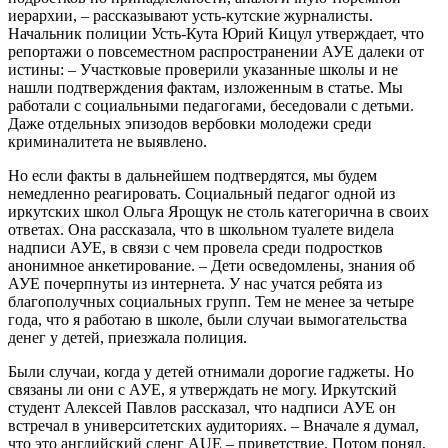
иерархии, – рассказывают усть-кутские журналисты.
Начальник полиции Усть-Кута Юрий Кицул утверждает, что
репортажи о повсеместном распространении АУЕ далеки от
истины: – Участковые проверили указанные школы и не
нашли подтверждения фактам, изложенным в статье. Мы
работали с социальными педагогами, беседовали с детьми.
Даже отдельных эпизодов вербовки молодежи среди
криминалитета не выявлено.
Но если факты в дальнейшем подтвердятся, мы будем
немедленно реагировать. Социальный педагог одной из
иркутских школ Ольга Ярощук не столь категорична в своих
ответах. Она рассказала, что в школьном туалете видела
надписи АУЕ, в связи с чем провела среди подростков
анонимное анкетирование. – Дети осведомлены, знания об
АУЕ почерпнуты из интернета. У нас учатся ребята из
благополучных социальных групп. Тем не менее за четыре
года, что я работаю в школе, были случаи вымогательства
денег у детей, приезжала полиция.
Были случаи, когда у детей отнимали дорогие гаджеты. Но
связаны ли они с АУЕ, я утверждать не могу. Иркутский
студент Алексей Павлов рассказал, что надписи АУЕ он
встречал в университетских аудиториях. – Вначале я думал,
что это английский сленг AUE – приветствие. Потом понял,