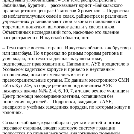
Забайкалье, Бурятии, – рассказывает юрист «Байкальского
правозащитного центра» Святослав Хроменков. – Подростки
из неблагополучных семей в селах, райцентрах и различных
учреждениях устанавливают свои законы и поклоняются
тюремным понятиям, вымогают деньги у сверстников.
Объективных исследований того, насколько это явление
распространено в Иркутской области, нет.
– Тема идет с востока страны. Иркутская область как бруствер
или шлагбаум. Но я проехал по разным городам региона и
утверждаю, что тема эта для нас актуальна тоже, –
подтверждает правозащитник. Напомним, АУЕ процветало в
Усольском кадетском корпусе и привело к неуставным
отношениям, пока не вмешались власти и
правоохранительные органы. По данным электронного СМИ
«Усть-Кут 24», в городе речников под влиянием АУЕ
находятся школы №№ 2, 4, 6, 10, 7, а также речное училище и
Центр помощи несовершеннолетним, оставшимся без
попечения родителей. – Подростки, входящие в АУЕ,
внедряют в учебных заведениях порядки, по которым живут в
колониях.
Создают «общак», куда собирают деньги с детей и потом
передают старшим, вводят кастовую систему градации
подростков по принадлежности, аналогичную тюремной