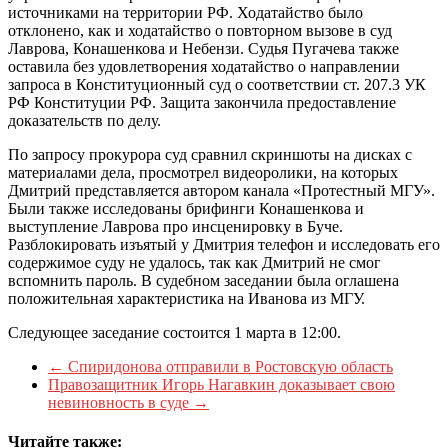
источниками на территории РФ. Ходатайство было
отклонено, как и ходатайство о повторном вызове в суд
Лаврова, Конашенкова и Небензи. Судья Пугачева также
оставила без удовлетворения ходатайство о направлении
запроса в Конституционный суд о соответствии ст. 207.3 УК
РФ Конституции РФ. Защита закончила предоставление
доказательств по делу.
По запросу прокурора суд сравнил скриншоты на дисках с
материалами дела, просмотрел видеоролики, на которых
Дмитрий представляется автором канала «Протестный МГУ».
Были также исследованы брифинги Конашенкова и
выступление Лаврова про инсценировку в Буче.
Разблокировать изъятый у Дмитрия телефон и исследовать его
содержимое суду не удалось, так как Дмитрий не смог
вспомнить пароль. В судебном заседании была оглашена
положительная характеристика на Иванова из МГУ.
Следующее заседание состоится 1 марта в 12:00.
←
Спиридонова отправили в Ростовскую область
Правозащитник Игорь Нагавкин доказывает свою
невиновность в суде
→
Читайте также: