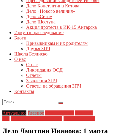
Преследование Свидетелей Иеговы
Дело Константина Котова
Дело «Нового величия»
Дело «Сети»
Дело Шестуна
Акция протеста в ИК-15 Ангарска
Иркутск: расследование
Блоги
Призывникам и их родителям
Друзья ЗПЧ
Школа Безниско
О нас
О нас
Ликвидация ООД
Отчеты
Заявления ЗПЧ
Ответы на обращения ЗПЧ
Контакты
Актуальное
Главное
Главные темы
Новости
дня
Политические репрессии
Права человека
Дело Дмитрия Иванова: 1 марта