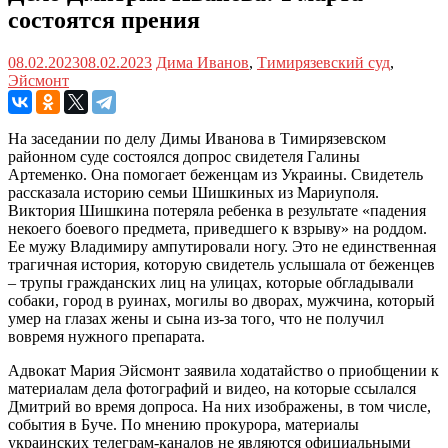
состоятся прения
08.02.2023
08.02.2023
Дима Иванов
,
Тимирязевский суд
,
Эйсмонт
На заседании по делу Димы Иванова в Тимирязевском
районном суде состоялся допрос свидетеля Галины
Артеменко. Она помогает беженцам из Украины. Свидетель
рассказала историю семьи Шишкиных из Мариуполя.
Виктория Шишкина потеряла ребенка в результате «падения
некоего боевого предмета, приведшего к взрыву» на роддом.
Ее мужу Владимиру ампутировали ногу. Это не единственная
трагичная история, которую свидетель услышала от беженцев
– трупы гражданских лиц на улицах, которые обгладывали
собаки, город в руинах, могилы во дворах, мужчина, который
умер на глазах жены и сына из-за того, что не получил
вовремя нужного препарата.
Адвокат Мария Эйсмонт заявила ходатайство о приобщении к
материалам дела фотографий и видео, на которые ссылался
Дмитрий во время допроса. На них изображены, в том числе,
события в Буче. По мнению прокурора, материалы
украинских телеграм-каналов не являются официальными