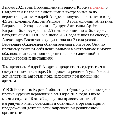
3 июня 2021 года Промышленный райсуд Курска
признал
5
Свидетелей Иеговы* виновными в экстремизме за их
вероисповедание. Андрей Андреев получил наказание в виде
4,5 лет колонии, Андрей Рышков — 3 года колонии, Алевтина
Багратян — 2 года колонии. Супруг Алевтины Артём
Багратян был осужден на 2,5 года колонии, но отбыл срок,
находясь еще в СИЗО, и в июне 2021 года вышел на свободу.
Александру Воспитанюку суд назначил 2 года условно.
Верующие обжаловали обвинительный приговор. Они по-
прежнему считают себя невиновными в экстремизме и могут
обжаловать апелляционное решение в кассационной и
международных инстанциях.
Тем временем Андрей Андреев продолжает содержаться в
следственном изоляторе. Он провел за решеткой уже более 2
лет. Алевтина Багратян пока находится под домашним
арестом.
УФСБ России по Курской области возбудило уголовное дело
против курских верующих в сентябре 2019 года. Около
месяца спустя, 16 октября, группы правоохранителей
нагрянули к ним с обысками и обвинили в организации и
продолжении деятельности запрещенной религиозной
организации.