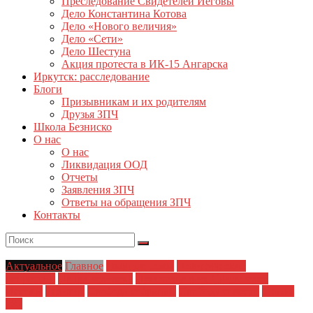
Преследование Свидетелей Иеговы
Дело Константина Котова
Дело «Нового величия»
Дело «Сети»
Дело Шестуна
Акция протеста в ИК-15 Ангарска
Иркутск: расследование
Блоги
Призывникам и их родителям
Друзья ЗПЧ
Школа Безниско
О нас
О нас
Ликвидация ООД
Отчеты
Заявления ЗПЧ
Ответы на обращения ЗПЧ
Контакты
Актуальное
Главное
Главные темы
Политические
репрессии
Права человека
Преследование Свидетелей
Иеговы
Религия
Свобода собраний
Свобода совести
Статья
282