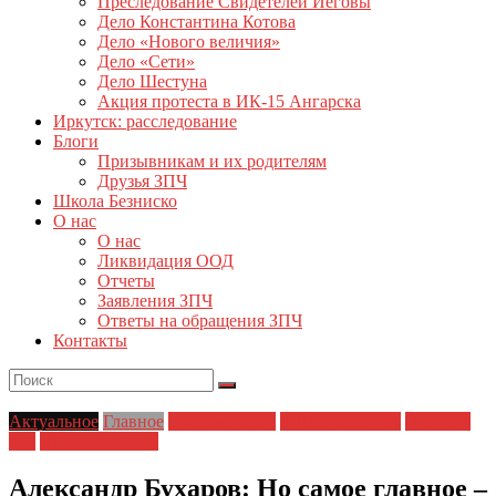
Преследование Свидетелей Иеговы
Дело Константина Котова
Дело «Нового величия»
Дело «Сети»
Дело Шестуна
Акция протеста в ИК-15 Ангарска
Иркутск: расследование
Блоги
Призывникам и их родителям
Друзья ЗПЧ
Школа Безниско
О нас
О нас
Ликвидация ООД
Отчеты
Заявления ЗПЧ
Ответы на обращения ЗПЧ
Контакты
Актуальное
Главное
Главные темы
ЗПЧ в регионах
Новости
дня
Права человека
Александр Бухаров: Но самое главное –