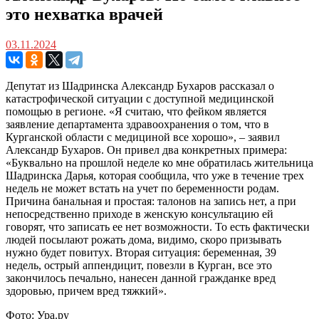
это нехватка врачей
03.11.2024
Депутат из Шадринска Александр Бухаров рассказал о
катастрофической ситуации с доступной медицинской
помощью в регионе. «Я считаю, что фейком является
заявление департамента здравоохранения о том, что в
Курганской области с медициной все хорошо», – заявил
Александр Бухаров. Он привел два конкретных примера:
«Буквально на прошлой неделе ко мне обратилась жительница
Шадринска Дарья, которая сообщила, что уже в течение трех
недель не может встать на учет по беременности родам.
Причина банальная и простая: талонов на запись нет, а при
непосредственно приходе в женскую консультацию ей
говорят, что записать ее нет возможности. То есть фактически
людей посылают рожать дома, видимо, скоро призывать
нужно будет повитух. Вторая ситуация: беременная, 39
недель, острый аппендицит, повезли в Курган, все это
закончилось печально, нанесен данной гражданке вред
здоровью, причем вред тяжкий».
Фото: Ура.ру