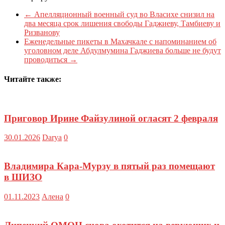
←
Апелляционный военный суд во Власихе снизил на
два месяца срок лишения свободы Гаджиеву, Тамбиеву и
Ризванову
Еженедельные пикеты в Махачкале с напоминанием об
уголовном деле Абдулмумина Гаджиева больше не будут
проводиться
→
Читайте также:
Приговор Ирине Файзулиной огласят 2 февраля
30.01.2026
Darya
0
Владимира Кара-Мурзу в пятый раз помещают
в ШИЗО
01.11.2023
Алена
0